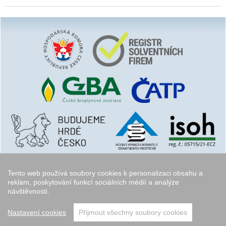
Tento web používá soubory cookies k personalizaci obsahu a
reklam, poskytování funkcí sociálních médií a analýze
návštěvnosti.
Copyright © 2006 - 2026
Walk.cz
Nastavení cookies
Přijmout všechny soubory cookies
přeskočit nahoru ↑