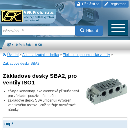
Přihlásit se
Registrace
Hledat
0 Položek | 0 Kč
Úvodní
>
Automatizační technika
>
Elektro- a pneumatické ventily
>
Základové desky SBA2
Základové desky SBA2, pro
ventily ISO1
cívky a konektory jako elektrické příslušenství
pro základní používaná napětí
základové desky SBA umožňují vytvoření
ventilového ostrovu, což snižuje rozměrové
nároky
Obj. č.