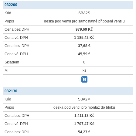
032200
Kód
SBA2S
Popis
deska pod ventil pro samostatné připojení ventilu
Cena bez DPH
979,69 Kč
Cena vč. DPH
1 185,42 Kč
Cena bez DPH
37,68 €
Cena vč. DPH
45,59 €
Skladem
0
Mj
ks
032130
Kód
SBA2M
Popis
deska pod ventil pro montáž do bloku
Cena bez DPH
1 411,13 Kč
Cena vč. DPH
1 707,47 Kč
Cena bez DPH
54,27 €