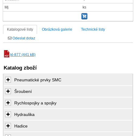
Mj
ks
Katalogové listy
Obrázková galerie
Technické listy
Odeslat dotaz
kl-877 (441 kB)
Katalog zboží
Pneumatické prvky SMC
Šroubení
Rychlospojky a spojky
Hydraulika
Hadice