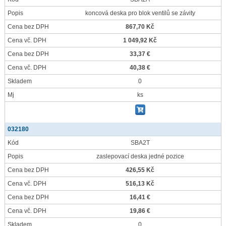
Popis
koncová deska pro blok ventilů se závity
Cena bez DPH
867,70 Kč
Cena vč. DPH
1 049,92 Kč
Cena bez DPH
33,37 €
Cena vč. DPH
40,38 €
Skladem
0
Mj
ks
032180
Kód
SBA2T
Popis
zaslepovací deska jedné pozice
Cena bez DPH
426,55 Kč
Cena vč. DPH
516,13 Kč
Cena bez DPH
16,41 €
Cena vč. DPH
19,86 €
Skladem
0