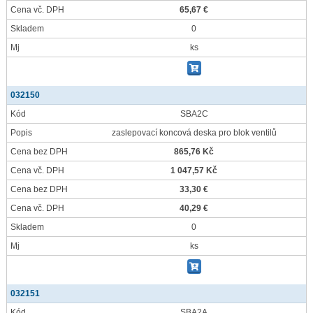
Cena vč. DPH
65,67 €
Skladem
0
Mj
ks
032150
Kód
SBA2C
Popis
zaslepovací koncová deska pro blok ventilů
Cena bez DPH
865,76 Kč
Cena vč. DPH
1 047,57 Kč
Cena bez DPH
33,30 €
Cena vč. DPH
40,29 €
Skladem
0
Mj
ks
032151
Kód
SBA2A