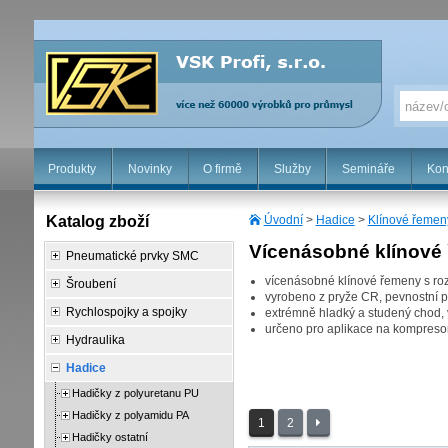
Produkty
Novinky
O firmě
Služby
Semináře
Kon
Katalog zboží
Úvodní
>
Hadice
>
Klínové řemen
Vícenásobné klínové 
Pneumatické prvky SMC
vícenásobné klínové řemeny s ro
Šroubení
vyrobeno z pryže CR, pevnostní 
Rychlospojky a spojky
extrémně hladký a studený chod, v
určeno pro aplikace na kompresore
Hydraulika
Hadice
Hadičky z polyuretanu PU
Hadičky z polyamidu PA
1
2
Hadičky ostatní