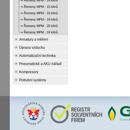
Řemeny MPM - 14 klínů
Řemeny MPM - 15 klínů
Řemeny MPM - 16 klínů
Řemeny MPM - 18 klínů
Řemeny MPM - 20 klínů
Řemeny MPM - 24 klínů
Armatury a měření
Úprava vzduchu
Automatizační technika
Pneumatické a AKU nářadí
Kompresory
Potrubní systémy