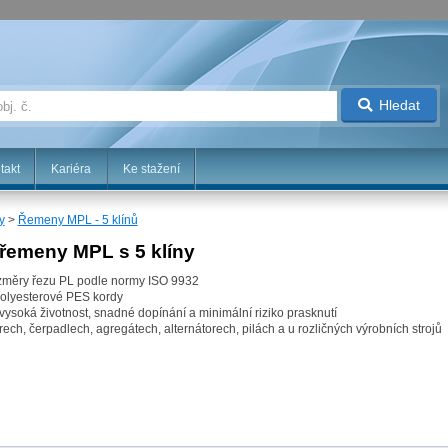
Hledat
takt
Kariéra
Ke stažení
y
>
Řemeny MPL - 5 klínů
řemeny MPL s 5 klíny
změry řezu PL podle normy ISO 9932
polyesterové PES kordy
ysoká životnost, snadné dopínání a minimální riziko prasknutí
ch, čerpadlech, agregátech, alternátorech, pilách a u rozličných výrobních strojů