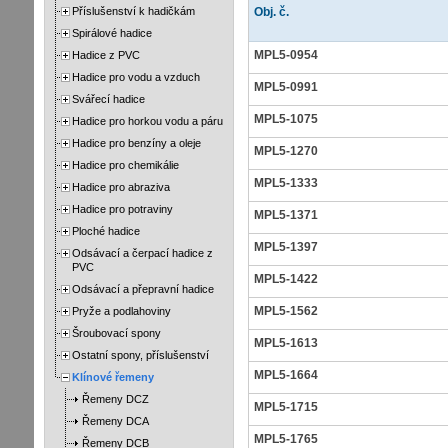
Příslušenství k hadičkám
Obj. č.
Spirálové hadice
MPL5-0954
Hadice z PVC
Hadice pro vodu a vzduch
MPL5-0991
Svářecí hadice
MPL5-1075
Hadice pro horkou vodu a páru
Hadice pro benzíny a oleje
MPL5-1270
Hadice pro chemikálie
MPL5-1333
Hadice pro abraziva
Hadice pro potraviny
MPL5-1371
Ploché hadice
MPL5-1397
Odsávací a čerpací hadice z
PVC
MPL5-1422
Odsávací a přepravní hadice
MPL5-1562
Pryže a podlahoviny
Šroubovací spony
MPL5-1613
Ostatní spony, příslušenství
MPL5-1664
Klínové řemeny
Řemeny DCZ
MPL5-1715
Řemeny DCA
MPL5-1765
Řemeny DCB