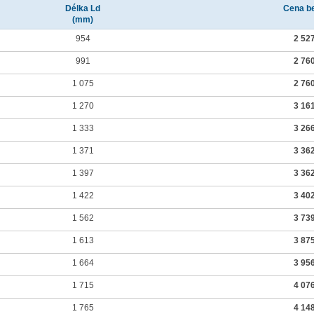
Délka Ld
Cena b
(mm)
954
2 52
991
2 76
1 075
2 76
1 270
3 16
1 333
3 26
1 371
3 36
1 397
3 36
1 422
3 40
1 562
3 73
1 613
3 87
1 664
3 95
1 715
4 07
1 765
4 14