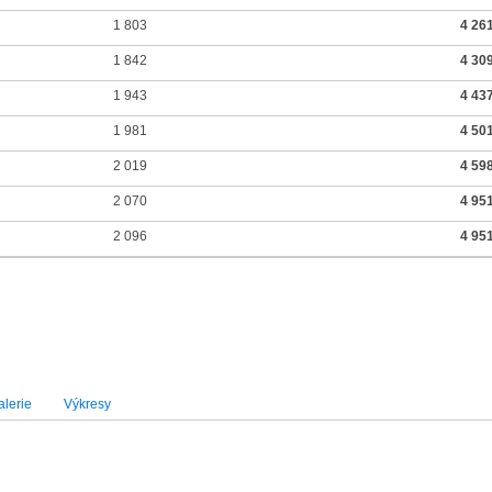
1 803
4 26
1 842
4 30
1 943
4 43
1 981
4 50
2 019
4 59
2 070
4 95
2 096
4 95
lerie
Výkresy