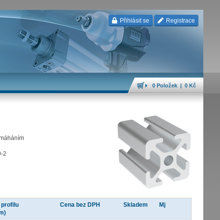
Přihlásit se
Registrace
0 Položek | 0 Kč
namáháním
0-2
profilu
Cena bez DPH
Skladem
Mj
m)