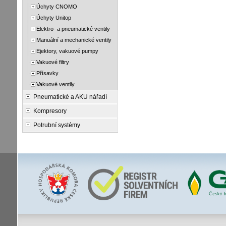
Úchyty CNOMO
Úchyty Unitop
Elektro- a pneumatické ventily
Manuální a mechanické ventily
Ejektory, vakuové pumpy
Vakuové filtry
Přísavky
Vakuové ventily
Pneumatické a AKU nářadí
Kompresory
Potrubní systémy