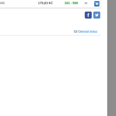
040
170,83 Kč
101 - 500
m
Odeslat dotaz