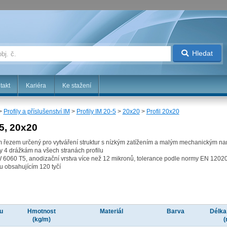
Hledat
takt
Kariéra
Ke stažení
>
Profily a příslušenství IM
>
Profily IM 20-5
>
20x20
>
Profil 20x20
-5, 20x20
vým řezem určený pro vytváření struktur s nízkým zatížením a malým mechanickým 
ky 4 drážkám na všech stranách profilu
AW 6060 T5, anodizační vrstva více než 12 mikronů, tolerance podle normy EN 1202
u obsahujícím 120 tyčí
lu
Hmotnost
Materiál
Barva
Délka 
(kg/m)
(