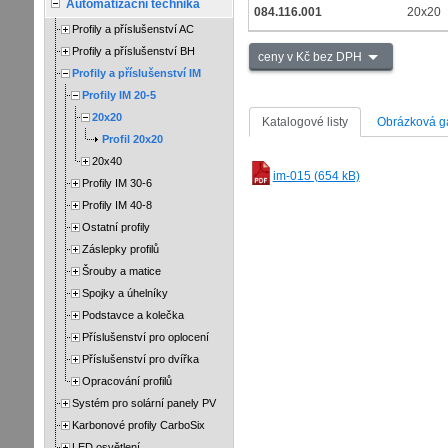
Automatizační technika
084.116.001
20x20
Profily a příslušenství AC
Profily a příslušenství BH
ceny v Kč bez DPH
Profily a příslušenství IM
Profily IM 20-5
20x20
Katalogové listy
Obrázková ga
Profil 20x20
20x40
im-015 (654 kB)
Profily IM 30-6
Profily IM 40-8
Ostatní profily
Záslepky profilů
Šrouby a matice
Spojky a úhelníky
Podstavce a kolečka
Příslušenství pro oplocení
Příslušenství pro dvířka
Opracování profilů
Systém pro solární panely PV
Karbonové profily CarboSix
LED osvětlení