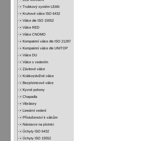
Trubkový systém LEAN
Kruhové válce ISO 6432
Válce dle ISO 15552
Válce RED
Válce CNOMO
Kompaktní válce dle ISO 21287
Kompaktní válce dle UNITOP
Válce DU
Válce s vedením
Závitové válce
Krátkozdvižné válce
Bezpístnicové válce
Kyvné pohony
Chapadla
Vibrátory
Lineární vedení
Příslušenství k válcům
Nástavce na pístnici
Úchyty ISO 6432
Úchyty ISO 15552