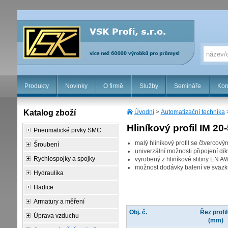
Produkty
Novinky
O firmě
Služby
Semináře
Kon
Katalog zboží
Úvodní
>
Automatizační technika
Hliníkový profil IM 20
Pneumatické prvky SMC
malý hliníkový profil se čtverco
Šroubení
univerzální možnosti připojení dí
Rychlospojky a spojky
vyrobený z hliníkové slitiny EN 
možnost dodávky balení ve svazk
Hydraulika
Hadice
Armatury a měření
Obj. č.
Řez profi
Úprava vzduchu
(mm)