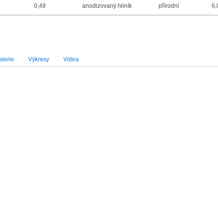
0,49
anodizovaný hliník
přírodní
6,
lerie
Výkresy
Videa