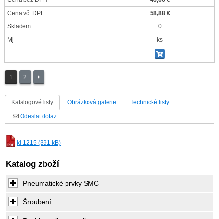
Cena bez DPH
48,66 €
Cena vč. DPH
58,88 €
Skladem
0
Mj
ks
1
2
Katalogové listy
Obrázková galerie
Technické listy
Odeslat dotaz
kl-1215 (391 kB)
Katalog zboží
Pneumatické prvky SMC
Šroubení