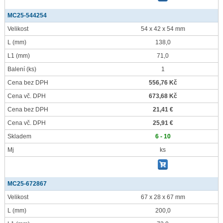
MC25-544254
Velikost
54 x 42 x 54 mm
L
(mm)
138,0
L1
(mm)
71,0
Balení
(ks)
1
Cena bez DPH
556,76 Kč
Cena vč. DPH
673,68 Kč
Cena bez DPH
21,41 €
Cena vč. DPH
25,91 €
Skladem
6 - 10
Mj
ks
MC25-672867
Velikost
67 x 28 x 67 mm
L
(mm)
200,0