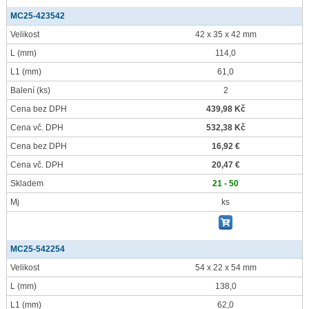
MC25-423542
Velikost
42 x 35 x 42 mm
L
(mm)
114,0
L1
(mm)
61,0
Balení
(ks)
2
Cena bez DPH
439,98 Kč
Cena vč. DPH
532,38 Kč
Cena bez DPH
16,92 €
Cena vč. DPH
20,47 €
Skladem
21 - 50
Mj
ks
MC25-542254
Velikost
54 x 22 x 54 mm
L
(mm)
138,0
L1
(mm)
62,0