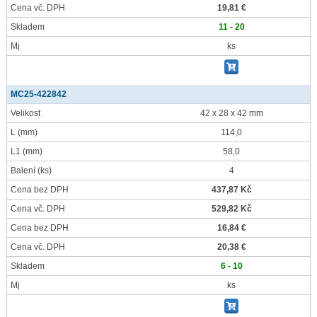
Cena vč. DPH
19,81 €
Skladem
11 - 20
Mj
ks
MC25-422842
Velikost
42 x 28 x 42 mm
L
(mm)
114,0
L1
(mm)
58,0
Balení
(ks)
4
Cena bez DPH
437,87 Kč
Cena vč. DPH
529,82 Kč
Cena bez DPH
16,84 €
Cena vč. DPH
20,38 €
Skladem
6 - 10
Mj
ks