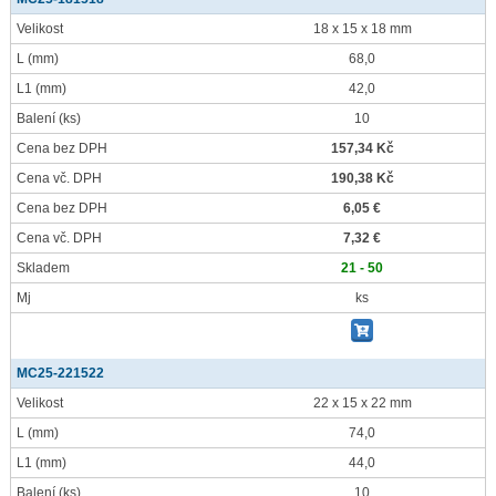
Velikost
18 x 15 x 18 mm
L
(mm)
68,0
L1
(mm)
42,0
Balení
(ks)
10
Cena bez DPH
157,34 Kč
Cena vč. DPH
190,38 Kč
Cena bez DPH
6,05 €
Cena vč. DPH
7,32 €
Skladem
21 - 50
Mj
ks
MC25-221522
Velikost
22 x 15 x 22 mm
L
(mm)
74,0
L1
(mm)
44,0
Balení
(ks)
10