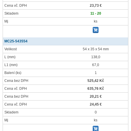
Cena vč. DPH
23,73 €
Skladem
11 - 20
Mj
ks
MC25-543554
Velikost
54 x 35 x 54 mm
L
(mm)
138,0
L1
(mm)
67,0
Balení
(ks)
1
Cena bez DPH
525,42 Kč
Cena vč. DPH
635,76 Kč
Cena bez DPH
20,21 €
Cena vč. DPH
24,45 €
Skladem
0
Mj
ks