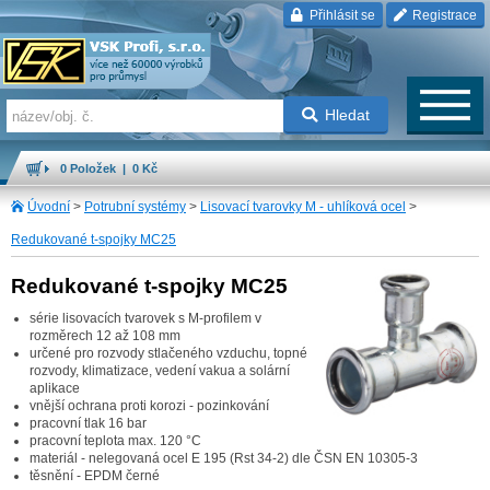
Přihlásit se
Registrace
Hledat
0 Položek | 0 Kč
Úvodní
>
Potrubní systémy
>
Lisovací tvarovky M - uhlíková ocel
>
Redukované t-spojky MC25
Redukované t-spojky MC25
série lisovacích tvarovek s M-profilem v
rozměrech 12 až 108 mm
určené pro rozvody stlačeného vzduchu, topné
rozvody, klimatizace, vedení vakua a solární
aplikace
vnější ochrana proti korozi - pozinkování
pracovní tlak 16 bar
pracovní teplota max. 120 °C
materiál - nelegovaná ocel E 195 (Rst 34-2) dle ČSN EN 10305-3
těsnění - EPDM černé