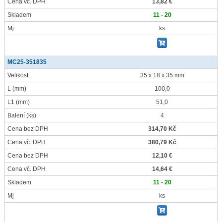
Cena vč. DPH
13,82 €
Skladem
11 - 20
Mj
ks
MC25-351835
Velikost
35 x 18 x 35 mm
L
(mm)
100,0
L1
(mm)
51,0
Balení
(ks)
4
Cena bez DPH
314,70 Kč
Cena vč. DPH
380,79 Kč
Cena bez DPH
12,10 €
Cena vč. DPH
14,64 €
Skladem
11 - 20
Mj
ks