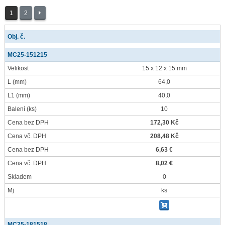
1
2
Obj. č.
MC25-151215
Velikost
15 x 12 x 15 mm
L
(mm)
64,0
L1
(mm)
40,0
Balení
(ks)
10
Cena bez DPH
172,30 Kč
Cena vč. DPH
208,48 Kč
Cena bez DPH
6,63 €
Cena vč. DPH
8,02 €
Skladem
0
Mj
ks
MC25-181518