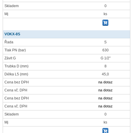
Skladem
0
Mj
ks
VOKX-8S
Řada
S
Tlak PN
(bar)
630
Závit G
G 1/2"
Trubka D
(mm)
8
Délka L5
(mm)
45,0
Cena bez DPH
na dotaz
Cena vč. DPH
na dotaz
Cena bez DPH
na dotaz
Cena vč. DPH
na dotaz
Skladem
0
Mj
ks