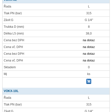
Řada
L
Tlak PN
(bar)
315
Závit G
G 1/4"
Trubka D
(mm)
8
Délka L5
(mm)
38,0
Cena bez DPH
na dotaz
Cena vč. DPH
na dotaz
Cena bez DPH
na dotaz
Cena vč. DPH
na dotaz
Skladem
0
Mj
ks
VOKX-10L
Řada
L
Tlak PN
(bar)
315
Závit G
G 1/4"