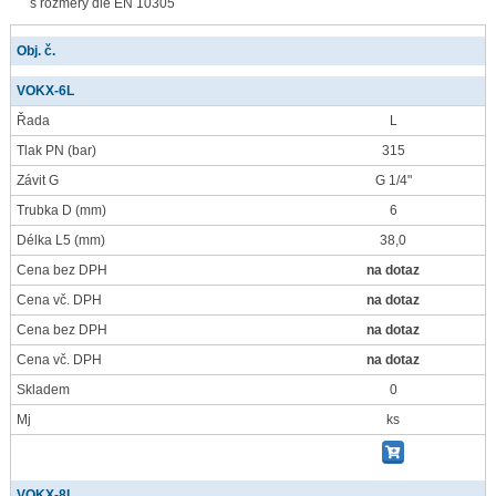
s rozměry dle EN 10305
Obj. č.
VOKX-6L
Řada
L
Tlak PN
(bar)
315
Závit G
G 1/4"
Trubka D
(mm)
6
Délka L5
(mm)
38,0
Cena bez DPH
na dotaz
Cena vč. DPH
na dotaz
Cena bez DPH
na dotaz
Cena vč. DPH
na dotaz
Skladem
0
Mj
ks
VOKX-8L