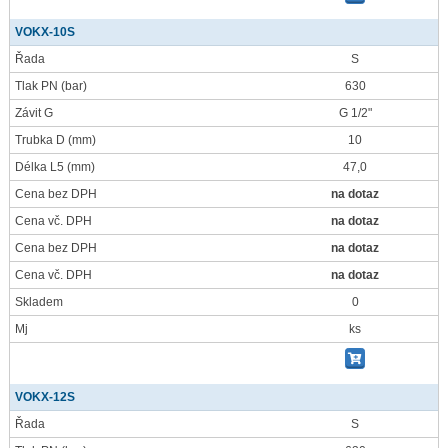
VOKX-10S
Řada
S
Tlak PN
(bar)
630
Závit G
G 1/2"
Trubka D
(mm)
10
Délka L5
(mm)
47,0
Cena bez DPH
na dotaz
Cena vč. DPH
na dotaz
Cena bez DPH
na dotaz
Cena vč. DPH
na dotaz
Skladem
0
Mj
ks
VOKX-12S
Řada
S