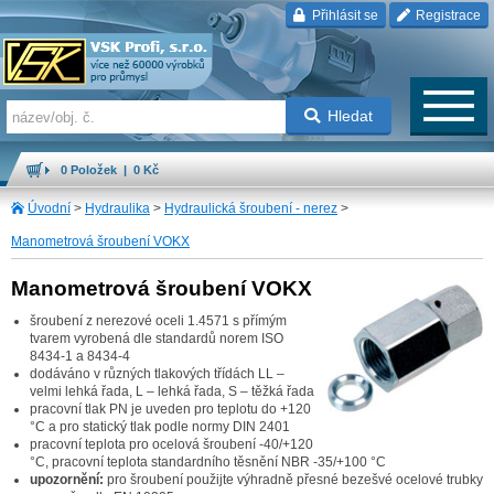
Přihlásit se
Registrace
Hledat
0 Položek | 0 Kč
Úvodní
>
Hydraulika
>
Hydraulická šroubení - nerez
>
Manometrová šroubení VOKX
Manometrová šroubení VOKX
šroubení z nerezové oceli 1.4571 s přímým
tvarem vyrobená dle standardů norem ISO
8434-1 a 8434-4
dodáváno v různých tlakových třídách LL –
velmi lehká řada, L – lehká řada, S – těžká řada
pracovní tlak PN je uveden pro teplotu do +120
°C a pro statický tlak podle normy DIN 2401
pracovní teplota pro ocelová šroubení -40/+120
°C, pracovní teplota standardního těsnění NBR -35/+100 °C
upozornění:
pro šroubení použijte výhradně přesné bezešvé ocelové trubky