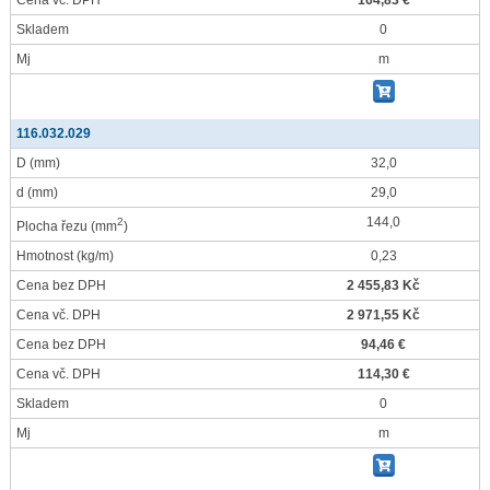
Cena vč. DPH
164,83 €
Skladem
0
Mj
m
116.032.029
D
(mm)
32,0
d
(mm)
29,0
144,0
2
Plocha řezu
(mm
)
Hmotnost
(kg/m)
0,23
Cena bez DPH
2 455,83 Kč
Cena vč. DPH
2 971,55 Kč
Cena bez DPH
94,46 €
Cena vč. DPH
114,30 €
Skladem
0
Mj
m