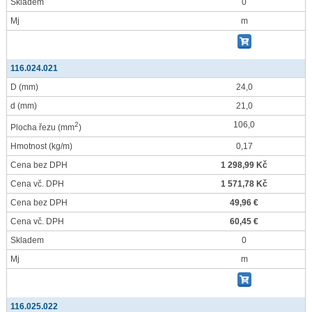
Skladem
0
Mj
m
116.024.021
D
(mm)
24,0
d
(mm)
21,0
106,0
2
Plocha řezu
(mm
)
Hmotnost
(kg/m)
0,17
Cena bez DPH
1 298,99 Kč
Cena vč. DPH
1 571,78 Kč
Cena bez DPH
49,96 €
Cena vč. DPH
60,45 €
Skladem
0
Mj
m
116.025.022