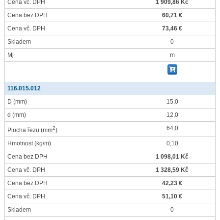
Cena vč. DPH
1 909,86 Kč
Cena bez DPH
60,71 €
Cena vč. DPH
73,46 €
Skladem
0
Mj
m
116.015.012
D
(mm)
15,0
d
(mm)
12,0
64,0
2
Plocha řezu
(mm
)
Hmotnost
(kg/m)
0,10
Cena bez DPH
1 098,01 Kč
Cena vč. DPH
1 328,59 Kč
Cena bez DPH
42,23 €
Cena vč. DPH
51,10 €
Skladem
0