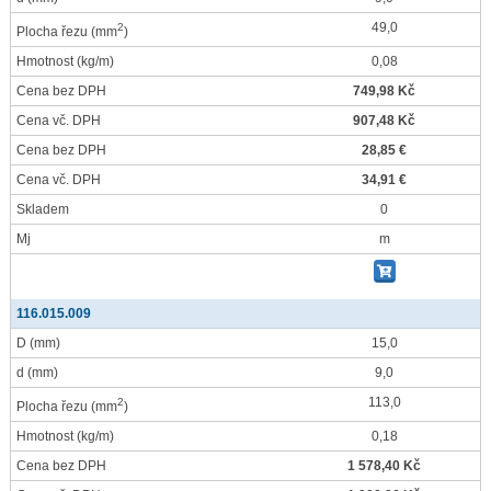
49,0
2
Plocha řezu
(mm
)
Hmotnost
(kg/m)
0,08
Cena bez DPH
749,98 Kč
Cena vč. DPH
907,48 Kč
Cena bez DPH
28,85 €
Cena vč. DPH
34,91 €
Skladem
0
Mj
m
116.015.009
D
(mm)
15,0
d
(mm)
9,0
113,0
2
Plocha řezu
(mm
)
Hmotnost
(kg/m)
0,18
Cena bez DPH
1 578,40 Kč