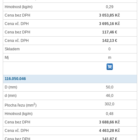
Hmotnost
(kg/m)
0,29
Cena bez DPH
3 053,85 Kč
Cena vč. DPH
3 695,16 Kč
Cena bez DPH
117,46 €
Cena vč. DPH
142,13 €
Skladem
0
Mj
m
116.050.046
D
(mm)
50,0
d
(mm)
46,0
302,0
2
Plocha řezu
(mm
)
Hmotnost
(kg/m)
0,48
Cena bez DPH
3 688,66 Kč
Cena vč. DPH
4 463,28 Kč
Cena bez DPH
141,87 €