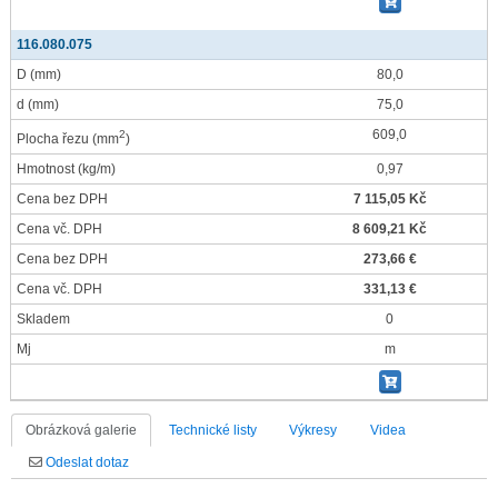
116.080.075
D
(mm)
80,0
d
(mm)
75,0
609,0
2
Plocha řezu
(mm
)
Hmotnost
(kg/m)
0,97
Cena bez DPH
7 115,05 Kč
Cena vč. DPH
8 609,21 Kč
Cena bez DPH
273,66 €
Cena vč. DPH
331,13 €
Skladem
0
Mj
m
Obrázková galerie
Technické listy
Výkresy
Videa
Odeslat dotaz