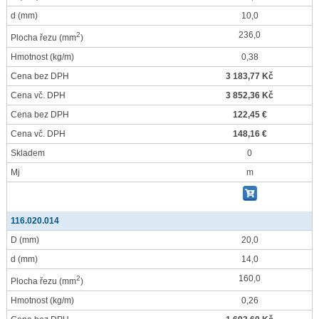
d
(mm)
10,0
236,0
2
Plocha řezu
(mm
)
Hmotnost
(kg/m)
0,38
Cena bez DPH
3 183,77 Kč
Cena vč. DPH
3 852,36 Kč
Cena bez DPH
122,45 €
Cena vč. DPH
148,16 €
Skladem
0
Mj
m
116.020.014
D
(mm)
20,0
d
(mm)
14,0
160,0
2
Plocha řezu
(mm
)
Hmotnost
(kg/m)
0,26