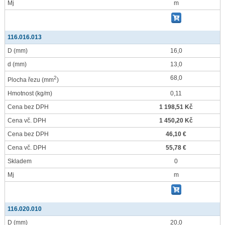
Mj
m
116.016.013
D
(mm)
16,0
d
(mm)
13,0
68,0
2
Plocha řezu
(mm
)
Hmotnost
(kg/m)
0,11
Cena bez DPH
1 198,51 Kč
Cena vč. DPH
1 450,20 Kč
Cena bez DPH
46,10 €
Cena vč. DPH
55,78 €
Skladem
0
Mj
m
116.020.010
D
(mm)
20,0