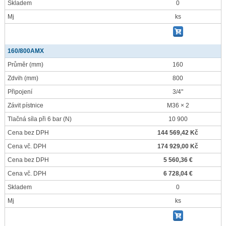
Skladem
0
Mj
ks
160/800AMX
Průměr
(mm)
160
Zdvih
(mm)
800
Připojení
3/4"
Závit pístnice
M36 × 2
Tlačná síla při 6 bar
(N)
10 900
Cena bez DPH
144 569,42 Kč
Cena vč. DPH
174 929,00 Kč
Cena bez DPH
5 560,36 €
Cena vč. DPH
6 728,04 €
Skladem
0
Mj
ks