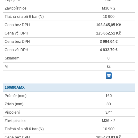
Připojení
3/4"
Závit pístnice
M36 × 2
Tlačná síla při 6 bar
(N)
10 900
Cena bez DPH
103 845,05 Kč
Cena vč. DPH
125 652,51 Kč
Cena bez DPH
3 994,04 €
Cena vč. DPH
4 832,79 €
Skladem
0
Mj
ks
160/80AMX
Průměr
(mm)
160
Zdvih
(mm)
80
Připojení
3/4"
Závit pístnice
M36 × 2
Tlačná síla při 6 bar
(N)
10 900
Cena bez DPH
105 473,83 Kč