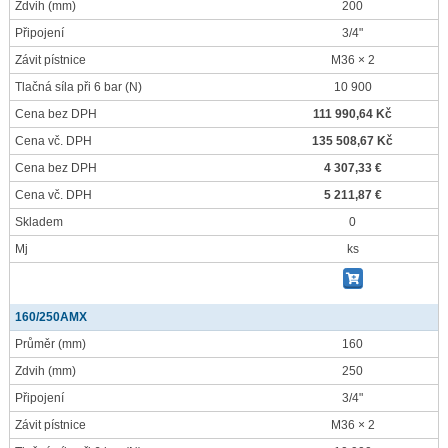
Zdvih
(mm)
200
Připojení
3/4"
Závit pístnice
M36 × 2
Tlačná síla při 6 bar
(N)
10 900
Cena bez DPH
111 990,64 Kč
Cena vč. DPH
135 508,67 Kč
Cena bez DPH
4 307,33 €
Cena vč. DPH
5 211,87 €
Skladem
0
Mj
ks
160/250AMX
Průměr
(mm)
160
Zdvih
(mm)
250
Připojení
3/4"
Závit pístnice
M36 × 2