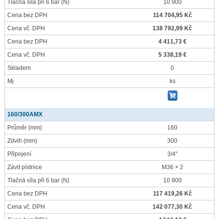
Tlačná síla při 6 bar
(N)
10 900
Cena bez DPH
114 704,95 Kč
Cena vč. DPH
138 792,99 Kč
Cena bez DPH
4 411,73 €
Cena vč. DPH
5 338,19 €
Skladem
0
Mj
ks
160/300AMX
Průměr
(mm)
160
Zdvih
(mm)
300
Připojení
3/4"
Závit pístnice
M36 × 2
Tlačná síla při 6 bar
(N)
10 900
Cena bez DPH
117 419,26 Kč
Cena vč. DPH
142 077,30 Kč