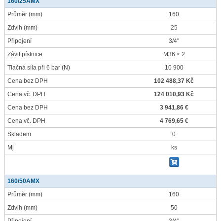
160/25AMX
Průměr
(mm)
160
Zdvih
(mm)
25
Připojení
3/4"
Závit pístnice
M36 × 2
Tlačná síla při 6 bar
(N)
10 900
Cena bez DPH
102 488,37 Kč
Cena vč. DPH
124 010,93 Kč
Cena bez DPH
3 941,86 €
Cena vč. DPH
4 769,65 €
Skladem
0
Mj
ks
160/50AMX
Průměr
(mm)
160
Zdvih
(mm)
50