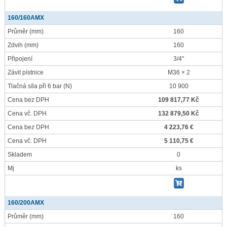
160/160AMX
Průměr
(mm)
160
Zdvih
(mm)
160
Připojení
3/4"
Závit pístnice
M36 × 2
Tlačná síla při 6 bar
(N)
10 900
Cena bez DPH
109 817,77 Kč
Cena vč. DPH
132 879,50 Kč
Cena bez DPH
4 223,76 €
Cena vč. DPH
5 110,75 €
Skladem
0
Mj
ks
160/200AMX
Průměr
(mm)
160