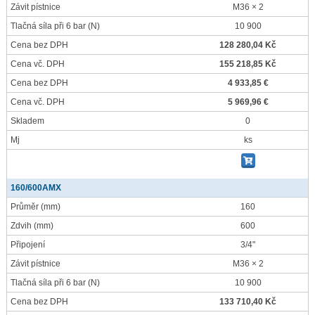
Závit pístnice
M36 × 2
Tlačná síla při 6 bar
(N)
10 900
Cena bez DPH
128 280,04 Kč
Cena vč. DPH
155 218,85 Kč
Cena bez DPH
4 933,85 €
Cena vč. DPH
5 969,96 €
Skladem
0
Mj
ks
160/600AMX
Průměr
(mm)
160
Zdvih
(mm)
600
Připojení
3/4"
Závit pístnice
M36 × 2
Tlačná síla při 6 bar
(N)
10 900
Cena bez DPH
133 710,40 Kč