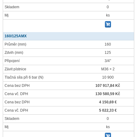
Skladem
0
Mj
ks
160/125AMX
Průměr
(mm)
160
Zdvih
(mm)
125
Připojení
3/4"
Závit pístnice
M36 × 2
Tlačná síla při 6 bar
(N)
10 900
Cena bez DPH
107 917,84 Kč
Cena vč. DPH
130 580,59 Kč
Cena bez DPH
4 150,69 €
Cena vč. DPH
5 022,33 €
Skladem
0
Mj
ks