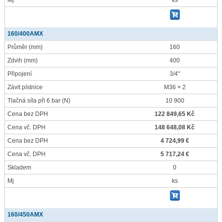
Mj
ks
160/400AMX
Průměr
(mm)
160
Zdvih
(mm)
400
Připojení
3/4"
Závit pístnice
M36 × 2
Tlačná síla při 6 bar
(N)
10 900
Cena bez DPH
122 849,65 Kč
Cena vč. DPH
148 648,08 Kč
Cena bez DPH
4 724,99 €
Cena vč. DPH
5 717,24 €
Skladem
0
Mj
ks
160/450AMX