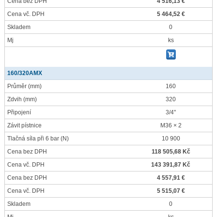
Cena bez DPH
4 516,13 €
Cena vč. DPH
5 464,52 €
Skladem
0
Mj
ks
160/320AMX
Průměr
(mm)
160
Zdvih
(mm)
320
Připojení
3/4"
Závit pístnice
M36 × 2
Tlačná síla při 6 bar
(N)
10 900
Cena bez DPH
118 505,68 Kč
Cena vč. DPH
143 391,87 Kč
Cena bez DPH
4 557,91 €
Cena vč. DPH
5 515,07 €
Skladem
0