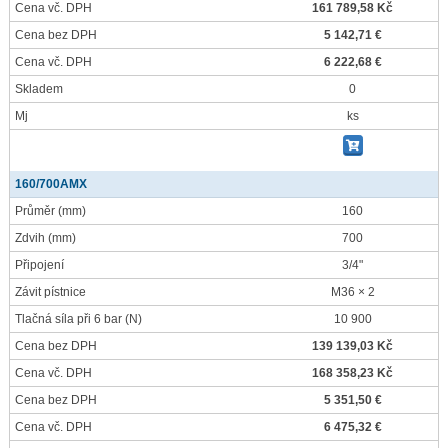
Cena vč. DPH
161 789,58 Kč
Cena bez DPH
5 142,71 €
Cena vč. DPH
6 222,68 €
Skladem
0
Mj
ks
160/700AMX
Průměr
(mm)
160
Zdvih
(mm)
700
Připojení
3/4"
Závit pístnice
M36 × 2
Tlačná síla při 6 bar
(N)
10 900
Cena bez DPH
139 139,03 Kč
Cena vč. DPH
168 358,23 Kč
Cena bez DPH
5 351,50 €
Cena vč. DPH
6 475,32 €