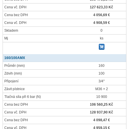
Cena vč. DPH
127 623,33 Kč
Cena bez DPH
4 056,69 €
Cena vč. DPH
4 908,59 €
Skladem
0
Mj
ks
160/100AMX
Průměr
(mm)
160
Zdvih
(mm)
100
Připojení
3/4"
Závit pístnice
M36 × 2
Tlačná síla při 6 bar
(N)
10 900
Cena bez DPH
106 560,25 Kč
Cena vč. DPH
128 937,90 Kč
Cena bez DPH
4 098,47 €
Cena vč. DPH
4 959,15 €