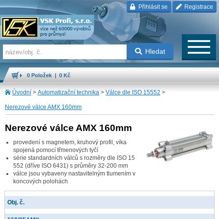
Přihlásit se
Registrace
Hledat
0 Položek | 0 Kč
Úvodní
>
Automatizační technika
>
Válce dle ISO 15552
>
Nerezové válce AMX 160mm
Nerezové válce AMX 160mm
provedení s magnetem, kruhový profil, víka
spojená pomocí třmenových tyčí
série standardních válců s rozměry dle ISO 15
552 (dříve ISO 6431) s průměry 32-200 mm
válce jsou vybaveny nastavitelným tlumením v
koncových polohách
Obj. č.