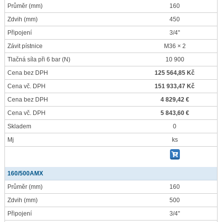
Průměr
(mm)
160
Zdvih
(mm)
450
Připojení
3/4"
Závit pístnice
M36 × 2
Tlačná síla při 6 bar
(N)
10 900
Cena bez DPH
125 564,85 Kč
Cena vč. DPH
151 933,47 Kč
Cena bez DPH
4 829,42 €
Cena vč. DPH
5 843,60 €
Skladem
0
Mj
ks
160/500AMX
Průměr
(mm)
160
Zdvih
(mm)
500
Připojení
3/4"