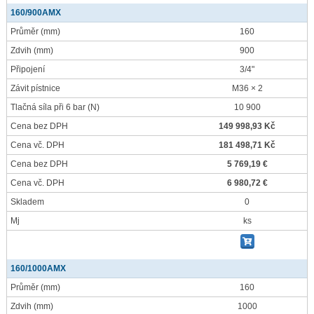
160/900AMX
Průměr
(mm)
160
Zdvih
(mm)
900
Připojení
3/4"
Závit pístnice
M36 × 2
Tlačná síla při 6 bar
(N)
10 900
Cena bez DPH
149 998,93 Kč
Cena vč. DPH
181 498,71 Kč
Cena bez DPH
5 769,19 €
Cena vč. DPH
6 980,72 €
Skladem
0
Mj
ks
160/1000AMX
Průměr
(mm)
160
Zdvih
(mm)
1000