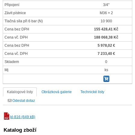
Připojení
3/4"
Závit pístnice
M36 × 2
Tlačná síla při 6 bar
(N)
10 900
Cena bez DPH
155 428,41 Kč
Cena vč. DPH
188 068,38 Kč
Cena bez DPH
5 978,02 €
Cena vč. DPH
7 233,40 €
Skladem
0
Mj
ks
Katalogové listy
Obrázková galerie
Technické listy
Odeslat dotaz
kl-816 (649 kB)
Katalog zboží