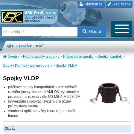
Přihlásit se
Registrace
Hledat
0 Položek | 0 Kč
Úvodní
>
Rychlospojky a spojky
>
Průmyslové spojky
>
Spojky Kamlok
>
Spojky Kamlok - polypropyren
>
Spojky VLDP
Spojky VLDP
páčkové spojky kompatibilní s celosvětově
rozšířeným systémem KAMLOK, vyrobené v
provedení s rozměry dle US Mil-A-A-59326A
univerzální spojovací systém pro různá
průmyslová média
vhodnost aplikace vždy konzultujte s naší
firmou
Obj. č.