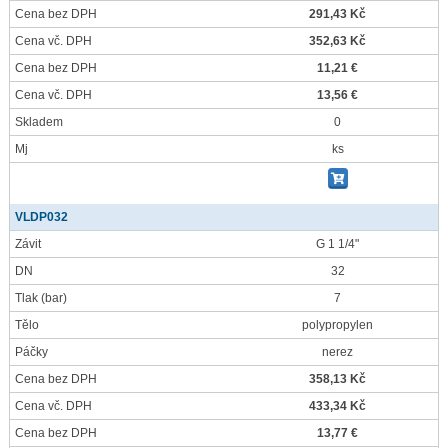
Cena bez DPH
291,43 Kč
Cena vč. DPH
352,63 Kč
Cena bez DPH
11,21 €
Cena vč. DPH
13,56 €
Skladem
0
Mj
ks
VLDP032
Závit
G 1 1/4"
DN
32
Tlak
(bar)
7
Tělo
polypropylen
Páčky
nerez
Cena bez DPH
358,13 Kč
Cena vč. DPH
433,34 Kč
Cena bez DPH
13,77 €