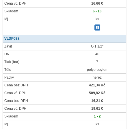
Cena vč. DPH
16,66 €
Skladem
6 - 10
Mj
ks
VLDP038
Závit
G 1 1/2"
DN
40
Tlak
(bar)
7
Tělo
polypropylen
Páčky
nerez
Cena bez DPH
421,34 Kč
Cena vč. DPH
509,82 Kč
Cena bez DPH
16,21 €
Cena vč. DPH
19,61 €
Skladem
1 - 2
Mj
ks