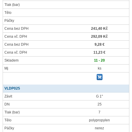
Tlak
(bar)
Tělo
Páčky
Cena bez DPH
241,40 Kč
Cena vč. DPH
292,09 Kč
Cena bez DPH
9,28 €
Cena vč. DPH
11,23 €
Skladem
11 - 20
Mj
ks
VLDP025
Závit
G 1"
DN
25
Tlak
(bar)
7
Tělo
polypropylen
Páčky
nerez