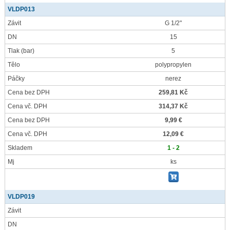
VLDP013
Závit
G 1/2"
DN
15
Tlak
(bar)
5
Tělo
polypropylen
Páčky
nerez
Cena bez DPH
259,81 Kč
Cena vč. DPH
314,37 Kč
Cena bez DPH
9,99 €
Cena vč. DPH
12,09 €
Skladem
1 - 2
Mj
ks
VLDP019
Závit
DN