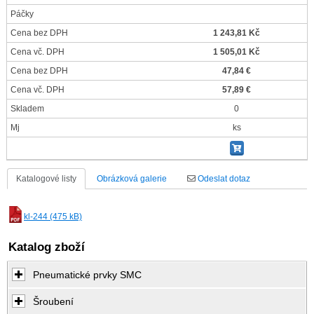
Páčky
Cena bez DPH
1 243,81 Kč
Cena vč. DPH
1 505,01 Kč
Cena bez DPH
47,84 €
Cena vč. DPH
57,89 €
Skladem
0
Mj
ks
Katalogové listy
Obrázková galerie
Odeslat dotaz
kl-244 (475 kB)
Katalog zboží
Pneumatické prvky SMC
Šroubení