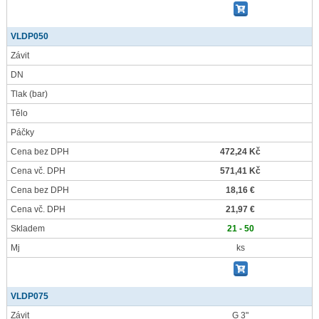
VLDP050
Závit
DN
Tlak
(bar)
Tělo
Páčky
Cena bez DPH
472,24 Kč
Cena vč. DPH
571,41 Kč
Cena bez DPH
18,16 €
Cena vč. DPH
21,97 €
Skladem
21 - 50
Mj
ks
VLDP075
Závit
G 3"