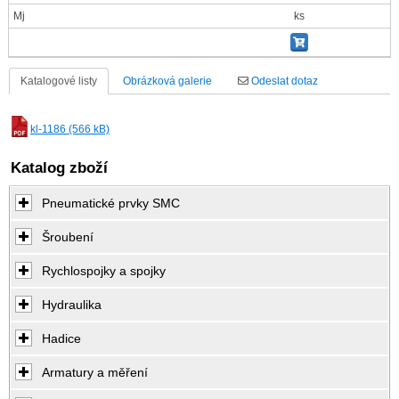
Mj
ks
Katalogové listy
Obrázková galerie
Odeslat dotaz
kl-1186 (566 kB)
Katalog zboží
Pneumatické prvky SMC
Šroubení
Rychlospojky a spojky
Hydraulika
Hadice
Armatury a měření