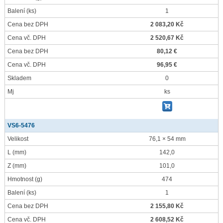
Balení
(ks)
1
Cena bez DPH
2 083,20 Kč
Cena vč. DPH
2 520,67 Kč
Cena bez DPH
80,12 €
Cena vč. DPH
96,95 €
Skladem
0
Mj
ks
VS6-5476
Velikost
76,1 × 54 mm
L
(mm)
142,0
Z
(mm)
101,0
Hmotnost
(g)
474
Balení
(ks)
1
Cena bez DPH
2 155,80 Kč
Cena vč. DPH
2 608,52 Kč