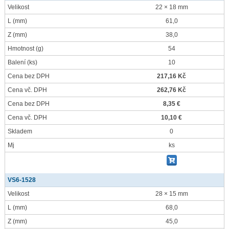
Velikost
22 × 18 mm
L
(mm)
61,0
Z
(mm)
38,0
Hmotnost
(g)
54
Balení
(ks)
10
Cena bez DPH
217,16 Kč
Cena vč. DPH
262,76 Kč
Cena bez DPH
8,35 €
Cena vč. DPH
10,10 €
Skladem
0
Mj
ks
VS6-1528
Velikost
28 × 15 mm
L
(mm)
68,0
Z
(mm)
45,0