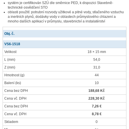
systém je certifikován SZÚ dle směrnice PED, k dispozici Stavebně-
technické osvědčení STO
oblasti použití: potrubní rozvody užitkové a pitné vody, stlačeného vzduchu
a inertních plynů, dodávky vody v oblastech průmyslového chlazení a
mnoho dalších aplikací v průmyslu, stavebnictví a instalatérství
Obj. č.
VS6-1518
Velikost
18 × 15 mm
L
(mm)
54,0
Z
(mm)
31,0
Hmotnost
(g)
44
Balení
(ks)
10
Cena bez DPH
188,68 Kč
Cena vč. DPH
228,30 Kč
Cena bez DPH
7,26 €
Cena vč. DPH
8,78 €
Skladem
0