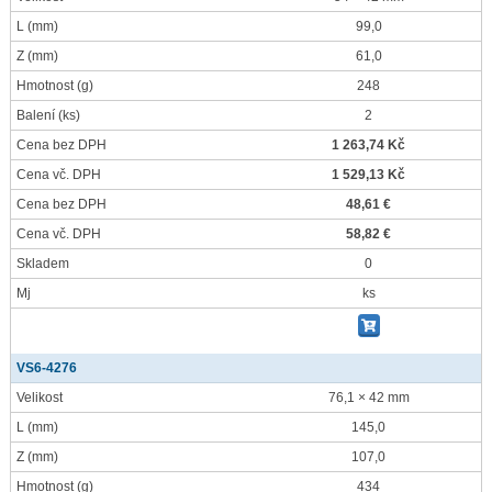
L
(mm)
99,0
Z
(mm)
61,0
Hmotnost
(g)
248
Balení
(ks)
2
Cena bez DPH
1 263,74 Kč
Cena vč. DPH
1 529,13 Kč
Cena bez DPH
48,61 €
Cena vč. DPH
58,82 €
Skladem
0
Mj
ks
VS6-4276
Velikost
76,1 × 42 mm
L
(mm)
145,0
Z
(mm)
107,0
Hmotnost
(g)
434