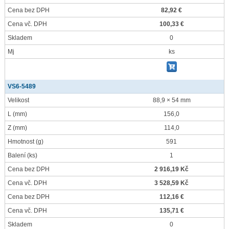
Cena bez DPH
82,92 €
Cena vč. DPH
100,33 €
Skladem
0
Mj
ks
VS6-5489
Velikost
88,9 × 54 mm
L
(mm)
156,0
Z
(mm)
114,0
Hmotnost
(g)
591
Balení
(ks)
1
Cena bez DPH
2 916,19 Kč
Cena vč. DPH
3 528,59 Kč
Cena bez DPH
112,16 €
Cena vč. DPH
135,71 €
Skladem
0