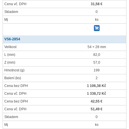
Cena vč. DPH
31,58 €
Skladem
0
Mj
ks
VS6-2854
Velikost
54 × 28 mm
L
(mm)
82,0
Z
(mm)
57,0
Hmotnost
(g)
199
Balení
(ks)
2
Cena bez DPH
1 106,38 Kč
Cena vč. DPH
1 338,72 Kč
Cena bez DPH
42,55 €
Cena vč. DPH
51,49 €
Skladem
0
Mj
ks