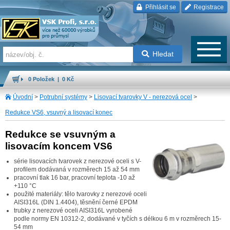
Přihlásit se
Registrace
Hledat
0 Položek | 0 Kč
Úvodní
>
Potrubní systémy
>
Lisovací tvarovky V - nerezová ocel
>
Redukce VS6, vsuvný a lisovací konec
Redukce se vsuvným a
lisovacím koncem VS6
série lisovacích tvarovek z nerezové oceli s V-
profilem dodávaná v rozměrech 15 až 54 mm
pracovní tlak 16 bar, pracovní teplota -10 až
+110 °C
použité materiály: tělo tvarovky z nerezové oceli
AISI316L (DIN 1.4404), těsnění černé EPDM
trubky z nerezové oceli AISI316L vyrobené
podle normy EN 10312-2, dodávané v tyčích s délkou 6 m v rozměrech 15-
54 mm