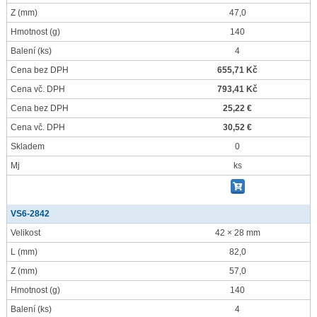
Z
(mm)
47,0
Hmotnost
(g)
140
Balení
(ks)
4
Cena bez DPH
655,71 Kč
Cena vč. DPH
793,41 Kč
Cena bez DPH
25,22 €
Cena vč. DPH
30,52 €
Skladem
0
Mj
ks
VS6-2842
Velikost
42 × 28 mm
L
(mm)
82,0
Z
(mm)
57,0
Hmotnost
(g)
140
Balení
(ks)
4