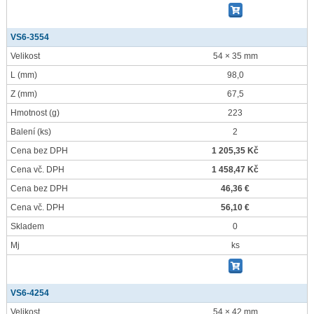
VS6-3554
Velikost
54 × 35 mm
L
(mm)
98,0
Z
(mm)
67,5
Hmotnost
(g)
223
Balení
(ks)
2
Cena bez DPH
1 205,35 Kč
Cena vč. DPH
1 458,47 Kč
Cena bez DPH
46,36 €
Cena vč. DPH
56,10 €
Skladem
0
Mj
ks
VS6-4254
Velikost
54 × 42 mm