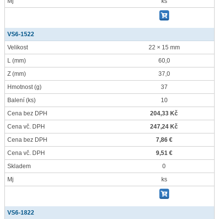
Mj
ks
VS6-1522
Velikost
22 × 15 mm
L
(mm)
60,0
Z
(mm)
37,0
Hmotnost
(g)
37
Balení
(ks)
10
Cena bez DPH
204,33 Kč
Cena vč. DPH
247,24 Kč
Cena bez DPH
7,86 €
Cena vč. DPH
9,51 €
Skladem
0
Mj
ks
VS6-1822