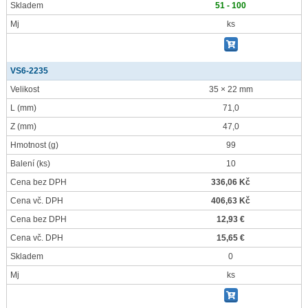
Skladem
51 - 100
Mj
ks
VS6-2235
Velikost
35 × 22 mm
L
(mm)
71,0
Z
(mm)
47,0
Hmotnost
(g)
99
Balení
(ks)
10
Cena bez DPH
336,06 Kč
Cena vč. DPH
406,63 Kč
Cena bez DPH
12,93 €
Cena vč. DPH
15,65 €
Skladem
0
Mj
ks