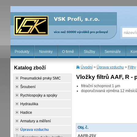
Produkty
Novinky
O firmě
Služby
Semináře
Kon
Katalog zboží
Úvodní
>
Úprava vzduchu
>
Filtry
Vložky filtrů AAF, R - 
Pneumatické prvky SMC
filtrační schopnost 1 µm
Šroubení
doporučovaná výměna 12 měsíců
Rychlospojky a spojky
Hydraulika
Hadice
Armatury a měření
Obj. č.
Úprava vzduchu
AAFR-25V