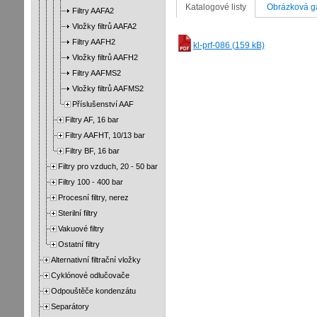
Katalogové listy
Obrázková ga
Filtry AAFA2
Vložky filtrů AAFA2
Filtry AAFH2
kl-prf-086 (159 kB)
Vložky filtrů AAFH2
Filtry AAFMS2
Vložky filtrů AAFMS2
Příslušenství AAF
Filtry AF, 16 bar
Filtry AAFHT, 10/13 bar
Filtry BF, 16 bar
Filtry pro vzduch, 20 - 50 bar
Filtry 100 - 400 bar
Procesní filtry, nerez
Sterilní filtry
Vakuové filtry
Ostatní filtry
Alternativní filtrační vložky
Cyklónové odlučovače
Odpouštěče kondenzátu
Separátory