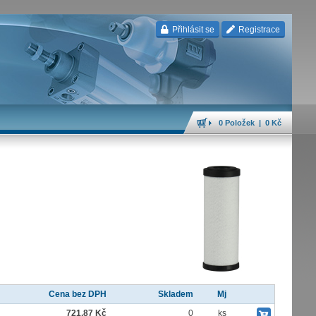
Přihlásit se
Registrace
0 Položek | 0 Kč
Cena bez DPH
Skladem
Mj
721,87 Kč
0
ks