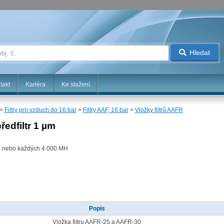
Hledat
takt
Kariéra
Ke stažení
>
Filtry pro vzduch do 16 bar
>
Filtry AAF, 16 bar
>
Vložky filtrů AAFR
předfiltr 1 µm
 nebo každých 4 000 MH
Popis
Vložka filtru AAFR-25 a AAFR-30