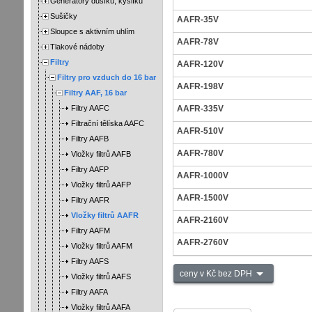
Generátory dusíku, kyslíku
Sušičky
AAFR-35V
Sloupce s aktivním uhlím
AAFR-78V
Tlakové nádoby
Filtry
AAFR-120V
Filtry pro vzduch do 16 bar
AAFR-198V
Filtry AAF, 16 bar
Filtry AAFC
AAFR-335V
Filtrační tělíska AAFC
AAFR-510V
Filtry AAFB
AAFR-780V
Vložky filtrů AAFB
Filtry AAFP
AAFR-1000V
Vložky filtrů AAFP
AAFR-1500V
Filtry AAFR
Vložky filtrů AAFR
AAFR-2160V
Filtry AAFM
AAFR-2760V
Vložky filtrů AAFM
Filtry AAFS
ceny v Kč bez DPH
Vložky filtrů AAFS
Filtry AAFA
Vložky filtrů AAFA