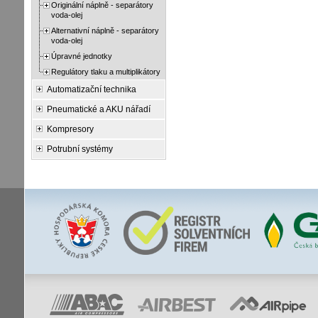
Originální náplně - separátory
voda-olej
Alternativní náplně - separátory
voda-olej
Úpravné jednotky
Regulátory tlaku a multiplikátory
Automatizační technika
Pneumatické a AKU nářadí
Kompresory
Potrubní systémy