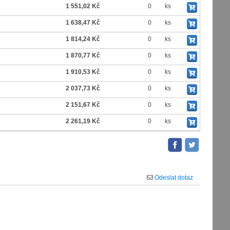
1 551,02 Kč
0
ks
1 638,47 Kč
0
ks
1 814,24 Kč
0
ks
1 870,77 Kč
0
ks
1 910,53 Kč
0
ks
2 037,73 Kč
0
ks
2 151,67 Kč
0
ks
2 261,19 Kč
0
ks
Odeslat dotaz