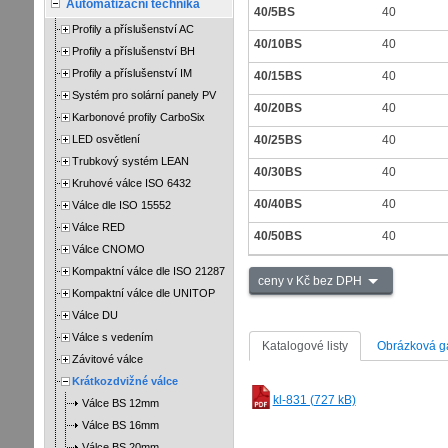
Automatizační technika
40/5BS
40
Profily a příslušenství AC
40/10BS
40
Profily a příslušenství BH
Profily a příslušenství IM
40/15BS
40
Systém pro solární panely PV
40/20BS
40
Karbonové profily CarboSix
LED osvětlení
40/25BS
40
Trubkový systém LEAN
40/30BS
40
Kruhové válce ISO 6432
40/40BS
40
Válce dle ISO 15552
Válce RED
40/50BS
40
Válce CNOMO
Kompaktní válce dle ISO 21287
ceny v Kč bez DPH
Kompaktní válce dle UNITOP
Válce DU
Válce s vedením
Katalogové listy
Obrázková ga
Závitové válce
Krátkozdvižné válce
kl-831 (727 kB)
Válce BS 12mm
Válce BS 16mm
Válce BS 20mm