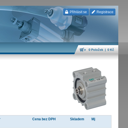
Přihlásit se
Registrace
0 Položek | 0 Kč
r
Cena bez DPH
Skladem
Mj