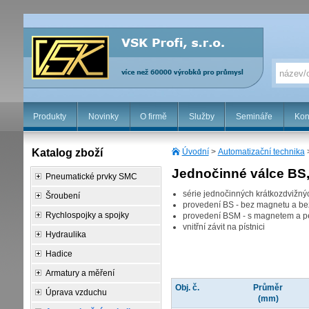
Produkty
Novinky
O firmě
Služby
Semináře
Kon
Katalog zboží
Úvodní
>
Automatizační technika
Jednočinné válce BS
Pneumatické prvky SMC
série jednočinných krátkozdvižnýc
Šroubení
provedení BS - bez magnetu a be
Rychlospojky a spojky
provedení BSM - s magnetem a p
vnitřní závit na pístnici
Hydraulika
Hadice
Armatury a měření
Obj. č.
Průměr
Úprava vzduchu
(mm)