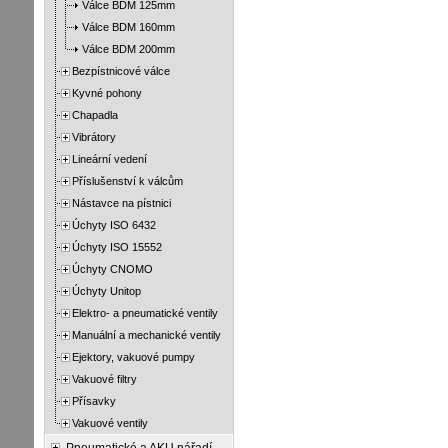
Válce BDM 125mm
Válce BDM 160mm
Válce BDM 200mm
Bezpístnicové válce
Kyvné pohony
Chapadla
Vibrátory
Lineární vedení
Příslušenství k válcům
Nástavce na pístnici
Úchyty ISO 6432
Úchyty ISO 15552
Úchyty CNOMO
Úchyty Unitop
Elektro- a pneumatické ventily
Manuální a mechanické ventily
Ejektory, vakuové pumpy
Vakuové filtry
Přísavky
Vakuové ventily