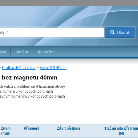
Hledat
takt
Kariéra
Ke stažení
>
Krátkozdvižné válce
>
Válce BS 40mm
, bez magnetu 40mm
h válců s profilem se 4 fixačními otvory
z tlumení v koncových polohách
evným tlumením v koncových polohách
Zdvih
Připojení
Závit pístnice
Tlačná síla při 6 ba
(mm)
(N)