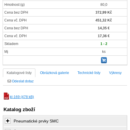
Hmotnost
(g)
80,0
Cena bez DPH
372,99 Kč
Cena vč. DPH
451,32 Kč
Cena bez DPH
14,35 €
Cena vč. DPH
17,36 €
Skladem
1 - 2
Mj
ks
Katalogové listy
Obrázková galerie
Technické listy
Výkresy
Odeslat dotaz
kl-169 (478 kB)
Katalog zboží
Pneumatické prvky SMC