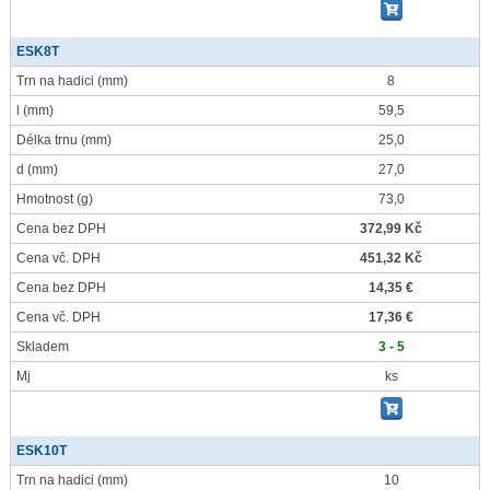
ESK8T
Trn na hadici
(mm)
8
l
(mm)
59,5
Délka trnu
(mm)
25,0
d
(mm)
27,0
Hmotnost
(g)
73,0
Cena bez DPH
372,99 Kč
Cena vč. DPH
451,32 Kč
Cena bez DPH
14,35 €
Cena vč. DPH
17,36 €
Skladem
3 - 5
Mj
ks
ESK10T
Trn na hadici
(mm)
10