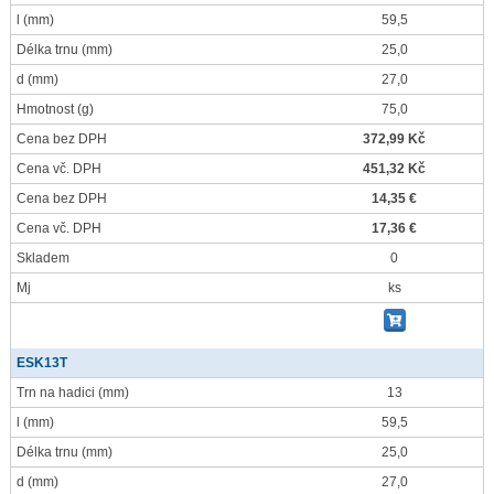
l
(mm)
59,5
Délka trnu
(mm)
25,0
d
(mm)
27,0
Hmotnost
(g)
75,0
Cena bez DPH
372,99 Kč
Cena vč. DPH
451,32 Kč
Cena bez DPH
14,35 €
Cena vč. DPH
17,36 €
Skladem
0
Mj
ks
ESK13T
Trn na hadici
(mm)
13
l
(mm)
59,5
Délka trnu
(mm)
25,0
d
(mm)
27,0