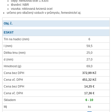
čepy: nerezová ocel 1.4305
těsnění: NBR
vsuvka: niklovaná tvrzená ocel
určeno pro stlačený vzduch v průmyslu, řemeslnictví aj.
Obj. č.
ESK6T
Trn na hadici
(mm)
6
l
(mm)
59,5
Délka trnu
(mm)
25,0
d
(mm)
27,0
Hmotnost
(g)
69,0
Cena bez DPH
372,99 Kč
Cena vč. DPH
451,32 Kč
Cena bez DPH
14,35 €
Cena vč. DPH
17,36 €
Skladem
6 - 10
Mj
ks