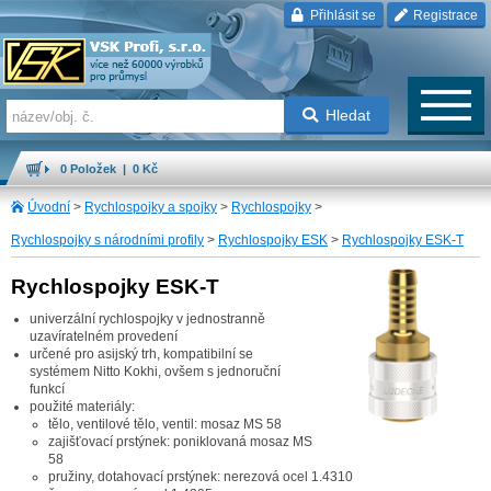
Přihlásit se
Registrace
Hledat
0 Položek | 0 Kč
Úvodní
>
Rychlospojky a spojky
>
Rychlospojky
>
Rychlospojky s národními profily
>
Rychlospojky ESK
>
Rychlospojky ESK-T
Rychlospojky ESK-T
univerzální rychlospojky v jednostranně
uzavíratelném provedení
určené pro asijský trh, kompatibilní se
systémem Nitto Kokhi, ovšem s jednoruční
funkcí
použité materiály:
tělo, ventilové tělo, ventil: mosaz MS 58
zajišťovací prstýnek: poniklovaná mosaz MS
58
pružiny, dotahovací prstýnek: nerezová ocel 1.4310