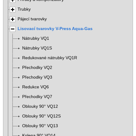
Trubky
Pájecí tvarovky
Lisovací tvarovky V-Press Aqua-Gas
Nátrubky VQ1
Nátrubky VQ1S
Redukované nátrubky VQ1R
Přechodky VQ2
Přechodky VQ3
Redukce VQ6
Přechodky VQ7
Oblouky 90° VQ12
Oblouky 90° VQ12S
Oblouky 90° VQ13
Kolena 90° VQ14