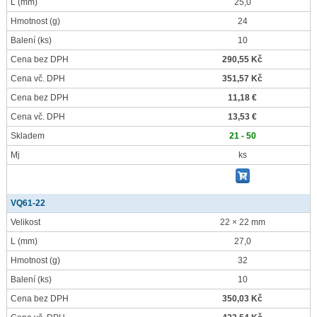
L
(mm)
25,0
Hmotnost
(g)
24
Balení
(ks)
10
Cena bez DPH
290,55 Kč
Cena vč. DPH
351,57 Kč
Cena bez DPH
11,18 €
Cena vč. DPH
13,53 €
Skladem
21 - 50
Mj
ks
VQ61-22
Velikost
22 × 22 mm
L
(mm)
27,0
Hmotnost
(g)
32
Balení
(ks)
10
Cena bez DPH
350,03 Kč