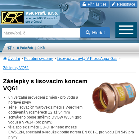
Přihlásit se
Registrace
Hledat
0 Položek | 0 Kč
Úvodní
>
Potrubní systémy
>
Lisovací tvarovky V-Press Aqua-Gas
>
Záslepky VQ61
Záslepky s lisovacím koncem
VQ61
univerzální provedení z mědi - pro vodu a
hořlavé plyny
série lisovacích tvarovek z mědi s V-profilem
dodávaná v rozměrech 12 až 54 mm
schváleno podle směrnic DVGW W534 (pro
vodu) a VP614 (pro plyny)
těla spojek z mědi CU-DHP nebo mosazi
CW612N, speciální o-kroužek podle norem EN 681-1 pro vodu EN 549 pro
plyny