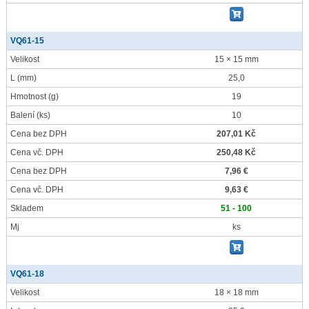
VQ61-15
Velikost
15 × 15 mm
L
(mm)
25,0
Hmotnost
(g)
19
Balení
(ks)
10
Cena bez DPH
207,01 Kč
Cena vč. DPH
250,48 Kč
Cena bez DPH
7,96 €
Cena vč. DPH
9,63 €
Skladem
51 - 100
Mj
ks
VQ61-18
Velikost
18 × 18 mm