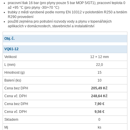
pracovní tlak 16 bar (pro plyny pouze 5 bar MOP 5/GT1), pracovní teplota 0
až +95 °C (pro plyny -30/+70 °C)
trubky z mědi vyrobené podle normy EN 10312 v polotvrdém R250 a tvrdém
R290 provedení
použití zejména pro potrubní rozvody vody a plynu v topenářských
aplikacích v domácnostech, stavebnictví a instalatérství
Obj. č.
VQ61-12
Velikost
12 × 12 mm
L
(mm)
22,0
Hmotnost
(g)
15
Balení
(ks)
10
Cena bez DPH
205,49 Kč
Cena vč. DPH
248,64 Kč
Cena bez DPH
7,90 €
Cena vč. DPH
9,56 €
Skladem
0
Mj
ks