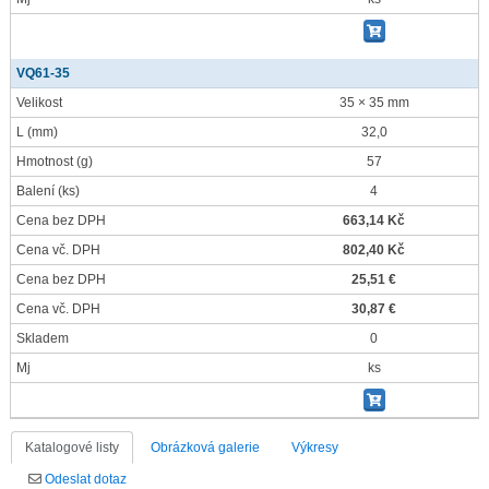
VQ61-35
Velikost
35 × 35 mm
L
(mm)
32,0
Hmotnost
(g)
57
Balení
(ks)
4
Cena bez DPH
663,14 Kč
Cena vč. DPH
802,40 Kč
Cena bez DPH
25,51 €
Cena vč. DPH
30,87 €
Skladem
0
Mj
ks
Katalogové listy
Obrázková galerie
Výkresy
Odeslat dotaz