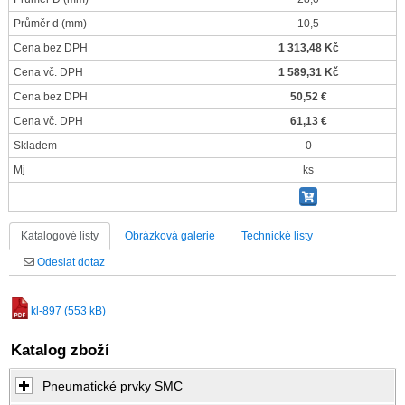
Průměr d
(mm)
10,5
Cena bez DPH
1 313,48 Kč
Cena vč. DPH
1 589,31 Kč
Cena bez DPH
50,52 €
Cena vč. DPH
61,13 €
Skladem
0
Mj
ks
Katalogové listy
Obrázková galerie
Technické listy
Odeslat dotaz
kl-897 (553 kB)
Katalog zboží
Pneumatické prvky SMC