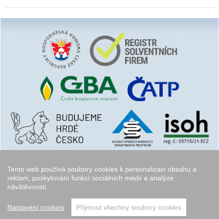
Tento web používá soubory cookies k personalizaci obsahu a
reklam, poskytování funkcí sociálních médií a analýze
návštěvnosti.
Copyright © 2006 - 2026
Walk.cz
Nastavení cookies
Přijmout všechny soubory cookies
přeskočit nahoru ↑