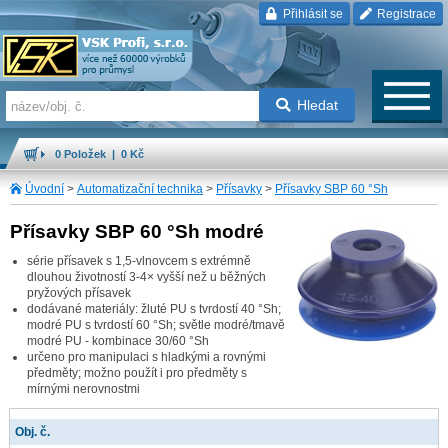
Přihlásit se
Registrace
Hledat
0 Položek | 0 Kč
Úvodní
>
Automatizační technika
>
Přísavky
>
Přísavky SBP 60 °Sh
Přísavky SBP 60 °Sh modré
série přísavek s 1,5-vlnovcem s extrémně
dlouhou životností 3-4× vyšší než u běžných
pryžových přísavek
dodávané materiály: žluté PU s tvrdostí 40 °Sh;
modré PU s tvrdostí 60 °Sh; světle modré/tmavě
modré PU - kombinace 30/60 °Sh
určeno pro manipulaci s hladkými a rovnými
předměty; možno použít i pro předměty s
mírnými nerovnostmi
Obj. č.