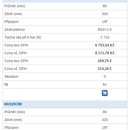
Průměr
(mm)
80
Zdvih
(mm)
300
Připojení
1/8"
Závit pístnice
M16×1,5
Tlačná síla při 6 bar
(N)
2 710
Cena bez DPH
6 753,54 Kč
Cena vč. DPH
8 171,78 Kč
Cena bez DPH
259,75 €
Cena vč. DPH
314,30 €
Skladem
0
Mj
ks
80/320CIM
Průměr
(mm)
80
Zdvih
(mm)
320
Připojení
1/8"