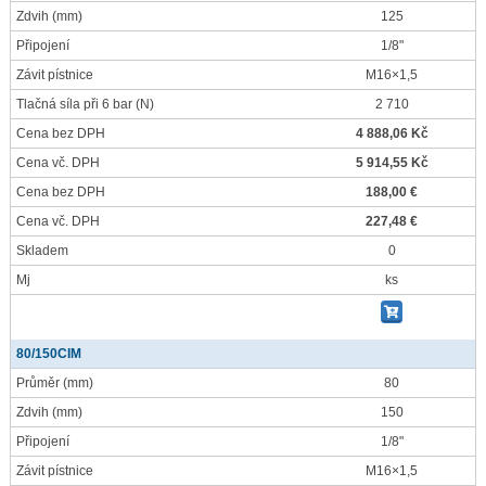
Zdvih
(mm)
125
Připojení
1/8"
Závit pístnice
M16×1,5
Tlačná síla při 6 bar
(N)
2 710
Cena bez DPH
4 888,06 Kč
Cena vč. DPH
5 914,55 Kč
Cena bez DPH
188,00 €
Cena vč. DPH
227,48 €
Skladem
0
Mj
ks
80/150CIM
Průměr
(mm)
80
Zdvih
(mm)
150
Připojení
1/8"
Závit pístnice
M16×1,5