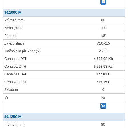
80/100CIM
Průměr
(mm)
80
Zdvih
(mm)
100
Připojení
1/8"
Závit pístnice
M16×1,5
Tlačná síla při 6 bar
(N)
2 710
Cena bez DPH
4 623,08 Kč
Cena vč. DPH
5 593,93 Kč
Cena bez DPH
177,81 €
Cena vč. DPH
215,15 €
Skladem
0
Mj
ks
80/125CIM
Průměr
(mm)
80