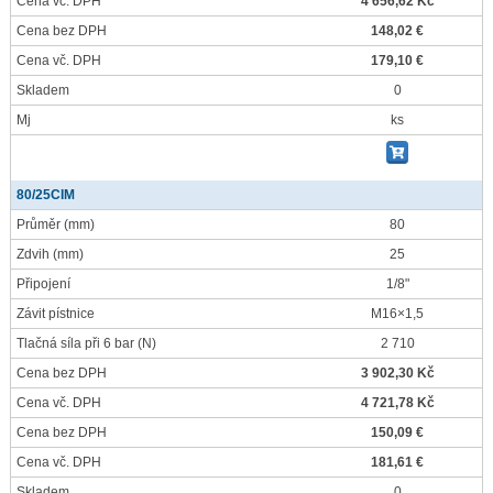
Cena vč. DPH
4 656,62 Kč
Cena bez DPH
148,02 €
Cena vč. DPH
179,10 €
Skladem
0
Mj
ks
80/25CIM
Průměr
(mm)
80
Zdvih
(mm)
25
Připojení
1/8"
Závit pístnice
M16×1,5
Tlačná síla při 6 bar
(N)
2 710
Cena bez DPH
3 902,30 Kč
Cena vč. DPH
4 721,78 Kč
Cena bez DPH
150,09 €
Cena vč. DPH
181,61 €
Skladem
0