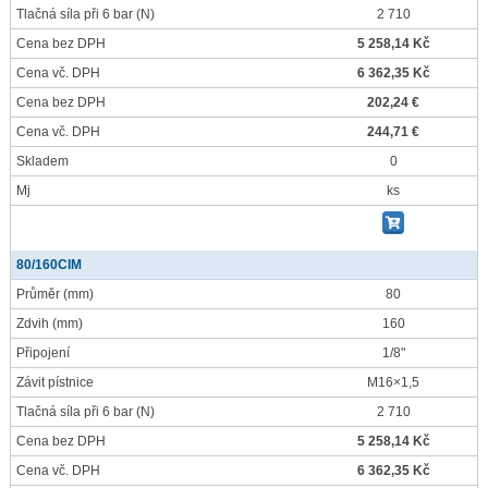
Tlačná síla při 6 bar
(N)
2 710
Cena bez DPH
5 258,14 Kč
Cena vč. DPH
6 362,35 Kč
Cena bez DPH
202,24 €
Cena vč. DPH
244,71 €
Skladem
0
Mj
ks
80/160CIM
Průměr
(mm)
80
Zdvih
(mm)
160
Připojení
1/8"
Závit pístnice
M16×1,5
Tlačná síla při 6 bar
(N)
2 710
Cena bez DPH
5 258,14 Kč
Cena vč. DPH
6 362,35 Kč