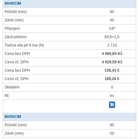
80/40CIM
Průměr
(mm)
80
Zdvih
(mm)
40
Připojení
1/8"
Závit pístnice
M16×1,5
Tlačná síla při 6 bar
(N)
2 710
Cena bez DPH
4 066,60 Kč
Cena vč. DPH
4 920,59 Kč
Cena bez DPH
156,41 €
Cena vč. DPH
189,26 €
Skladem
0
Mj
ks
80/50CIM
Průměr
(mm)
80
Zdvih
(mm)
50