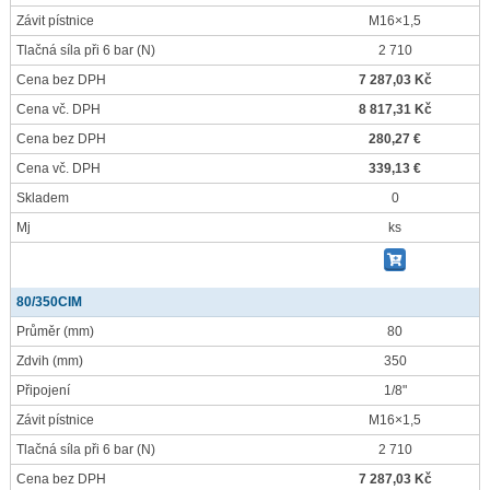
Závit pístnice
M16×1,5
Tlačná síla při 6 bar
(N)
2 710
Cena bez DPH
7 287,03 Kč
Cena vč. DPH
8 817,31 Kč
Cena bez DPH
280,27 €
Cena vč. DPH
339,13 €
Skladem
0
Mj
ks
80/350CIM
Průměr
(mm)
80
Zdvih
(mm)
350
Připojení
1/8"
Závit pístnice
M16×1,5
Tlačná síla při 6 bar
(N)
2 710
Cena bez DPH
7 287,03 Kč