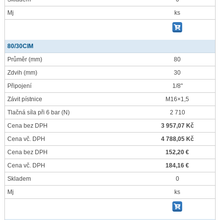
Mj
ks
80/30CIM
Průměr
(mm)
80
Zdvih
(mm)
30
Připojení
1/8"
Závit pístnice
M16×1,5
Tlačná síla při 6 bar
(N)
2 710
Cena bez DPH
3 957,07 Kč
Cena vč. DPH
4 788,05 Kč
Cena bez DPH
152,20 €
Cena vč. DPH
184,16 €
Skladem
0
Mj
ks