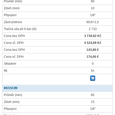
Průměr
(mm)
80
Zdvih
(mm)
10
Připojení
1/8"
Závit pístnice
M16×1,5
Tlačná síla při 6 bar
(N)
2 710
Cena bez DPH
3 738,92 Kč
Cena vč. DPH
4 524,09 Kč
Cena bez DPH
143,80 €
Cena vč. DPH
174,00 €
Skladem
0
Mj
ks
80/15CIM
Průměr
(mm)
80
Zdvih
(mm)
15
Připojení
1/8"