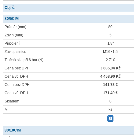
Obj. č.
80/5CIM
Průměr
(mm)
80
Zdvih
(mm)
5
Připojení
1/8"
Závit pístnice
M16×1,5
Tlačná síla při 6 bar
(N)
2 710
Cena bez DPH
3 685,04 Kč
Cena vč. DPH
4 458,90 Kč
Cena bez DPH
141,73 €
Cena vč. DPH
171,49 €
Skladem
0
Mj
ks
80/10CIM