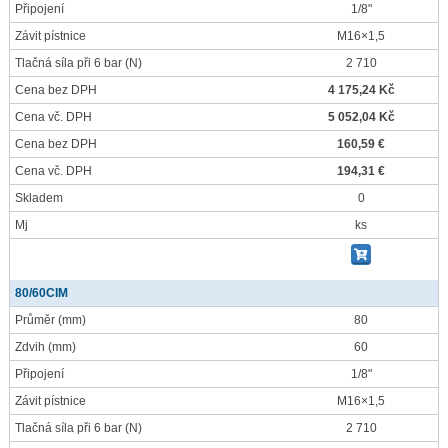
Připojení
1/8"
Závit pístnice
M16×1,5
Tlačná síla při 6 bar
(N)
2 710
Cena bez DPH
4 175,24 Kč
Cena vč. DPH
5 052,04 Kč
Cena bez DPH
160,59 €
Cena vč. DPH
194,31 €
Skladem
0
Mj
ks
80/60CIM
Průměr
(mm)
80
Zdvih
(mm)
60
Připojení
1/8"
Závit pístnice
M16×1,5
Tlačná síla při 6 bar
(N)
2 710