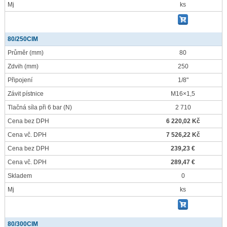
Mj
ks
80/250CIM
Průměr
(mm)
80
Zdvih
(mm)
250
Připojení
1/8"
Závit pístnice
M16×1,5
Tlačná síla při 6 bar
(N)
2 710
Cena bez DPH
6 220,02 Kč
Cena vč. DPH
7 526,22 Kč
Cena bez DPH
239,23 €
Cena vč. DPH
289,47 €
Skladem
0
Mj
ks
80/300CIM