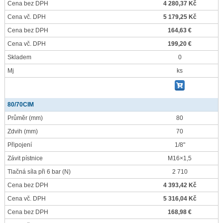
Cena bez DPH
4 280,37 Kč
Cena vč. DPH
5 179,25 Kč
Cena bez DPH
164,63 €
Cena vč. DPH
199,20 €
Skladem
0
Mj
ks
80/70CIM
Průměr
(mm)
80
Zdvih
(mm)
70
Připojení
1/8"
Závit pístnice
M16×1,5
Tlačná síla při 6 bar
(N)
2 710
Cena bez DPH
4 393,42 Kč
Cena vč. DPH
5 316,04 Kč
Cena bez DPH
168,98 €