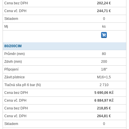
Cena bez DPH
202,24 €
Cena vč. DPH
244,71 €
Skladem
0
Mj
ks
80/200CIM
Průměr
(mm)
80
Zdvih
(mm)
200
Připojení
1/8"
Závit pístnice
M16×1,5
Tlačná síla při 6 bar
(N)
2 710
Cena bez DPH
5 690,06 Kč
Cena vč. DPH
6 884,97 Kč
Cena bez DPH
218,85 €
Cena vč. DPH
264,81 €
Skladem
0