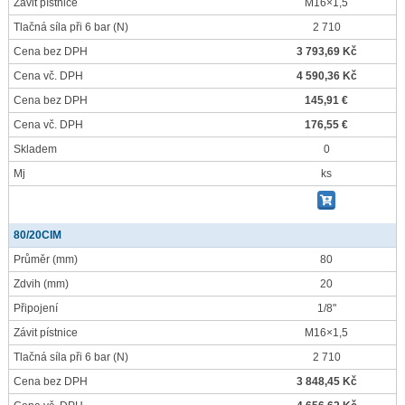
Závit pístnice
M16×1,5
Tlačná síla při 6 bar
(N)
2 710
Cena bez DPH
3 793,69 Kč
Cena vč. DPH
4 590,36 Kč
Cena bez DPH
145,91 €
Cena vč. DPH
176,55 €
Skladem
0
Mj
ks
80/20CIM
Průměr
(mm)
80
Zdvih
(mm)
20
Připojení
1/8"
Závit pístnice
M16×1,5
Tlačná síla při 6 bar
(N)
2 710
Cena bez DPH
3 848,45 Kč