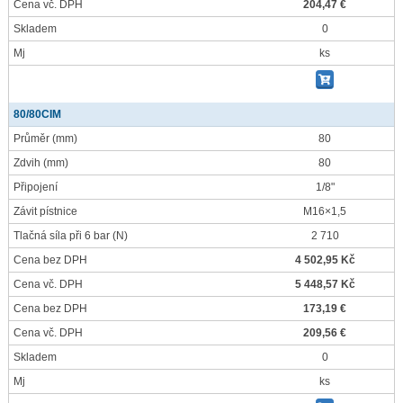
Cena vč. DPH
204,47 €
Skladem
0
Mj
ks
80/80CIM
Průměr
(mm)
80
Zdvih
(mm)
80
Připojení
1/8"
Závit pístnice
M16×1,5
Tlačná síla při 6 bar
(N)
2 710
Cena bez DPH
4 502,95 Kč
Cena vč. DPH
5 448,57 Kč
Cena bez DPH
173,19 €
Cena vč. DPH
209,56 €
Skladem
0
Mj
ks