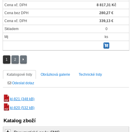
Cena vč. DPH
8 817,31 Kč
Cena bez DPH
280,27 €
Cena vč. DPH
339,13 €
Skladem
0
Mj
ks
1
2
Katalogové listy
Obrázková galerie
Technické listy
Odeslat dotaz
kl-821 (348 kB)
kl-820 (532 kB)
Katalog zboží