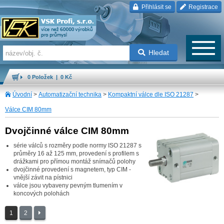
Přihlásit se
Registrace
Hledat
0 Položek | 0 Kč
Úvodní
>
Automatizační technika
>
Kompaktní válce dle ISO 21287
>
Válce CIM 80mm
Dvojčinné válce CIM 80mm
série válců s rozměry podle normy ISO 21287 s
průměry 16 až 125 mm, provedení s profilem s
drážkami pro přímou montáž snímačů polohy
dvojčinné provedení s magnetem, typ CIM -
vnější závit na pístnici
válce jsou vybaveny pevným tlumením v
koncových polohách
1
2