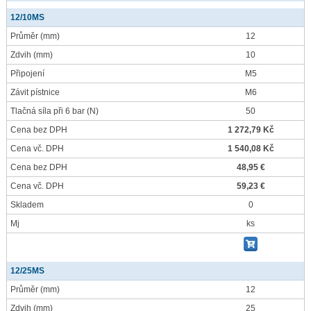
12/10MS
Průměr
(mm)
12
Zdvih
(mm)
10
Připojení
M5
Závit pístnice
M6
Tlačná síla při 6 bar
(N)
50
Cena bez DPH
1 272,79 Kč
Cena vč. DPH
1 540,08 Kč
Cena bez DPH
48,95 €
Cena vč. DPH
59,23 €
Skladem
0
Mj
ks
12/25MS
Průměr
(mm)
12
Zdvih
(mm)
25