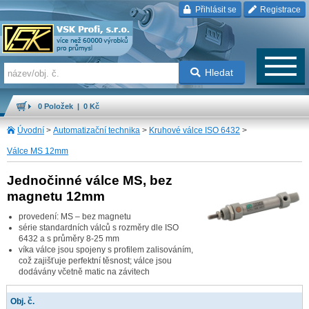
Přihlásit se
Registrace
Hledat
0 Položek | 0 Kč
Úvodní
>
Automatizační technika
>
Kruhové válce ISO 6432
>
Válce MS 12mm
Jednočinné válce MS, bez
magnetu 12mm
provedení: MS – bez magnetu
série standardních válců s rozměry dle ISO
6432 a s průměry 8-25 mm
víka válce jsou spojeny s profilem zalisováním,
což zajišťuje perfektní těsnost; válce jsou
dodávány včetně matic na závitech
Obj. č.