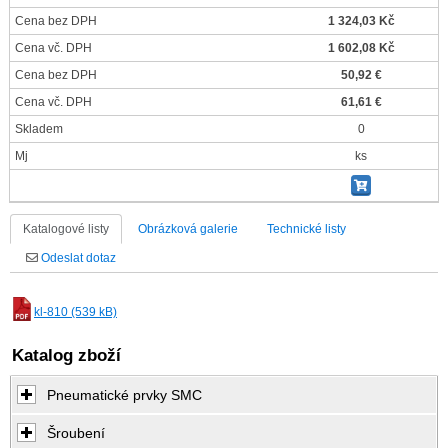
Cena bez DPH
1 324,03 Kč
Cena vč. DPH
1 602,08 Kč
Cena bez DPH
50,92 €
Cena vč. DPH
61,61 €
Skladem
0
Mj
ks
Katalogové listy
Obrázková galerie
Technické listy
Odeslat dotaz
kl-810 (539 kB)
Katalog zboží
Pneumatické prvky SMC
Šroubení