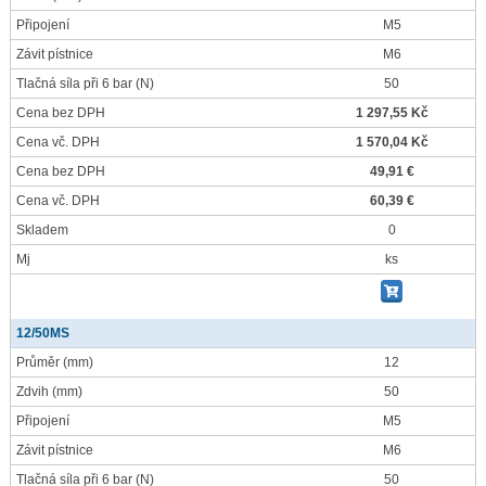
Připojení
M5
Závit pístnice
M6
Tlačná síla při 6 bar
(N)
50
Cena bez DPH
1 297,55 Kč
Cena vč. DPH
1 570,04 Kč
Cena bez DPH
49,91 €
Cena vč. DPH
60,39 €
Skladem
0
Mj
ks
12/50MS
Průměr
(mm)
12
Zdvih
(mm)
50
Připojení
M5
Závit pístnice
M6
Tlačná síla při 6 bar
(N)
50