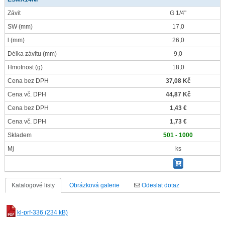
Závit
G 1/4"
SW
(mm)
17,0
l
(mm)
26,0
Délka závitu
(mm)
9,0
Hmotnost
(g)
18,0
Cena bez DPH
37,08 Kč
Cena vč. DPH
44,87 Kč
Cena bez DPH
1,43 €
Cena vč. DPH
1,73 €
Skladem
501 - 1000
Mj
ks
Katalogové listy
Obrázková galerie
Odeslat dotaz
kl-prf-336 (234 kB)