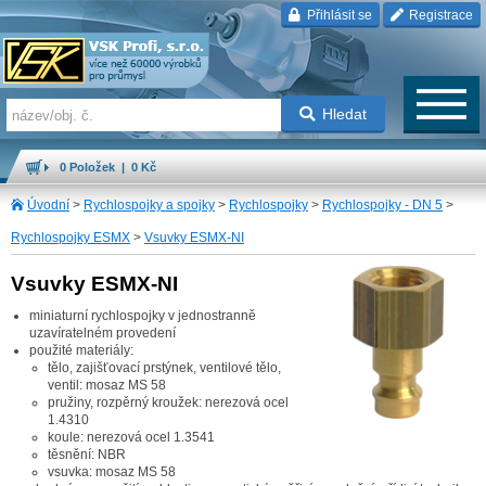
Přihlásit se
Registrace
Hledat
0 Položek | 0 Kč
Úvodní
>
Rychlospojky a spojky
>
Rychlospojky
>
Rychlospojky - DN 5
>
Rychlospojky ESMX
>
Vsuvky ESMX-NI
Vsuvky ESMX-NI
miniaturní rychlospojky v jednostranně
uzavíratelném provedení
použité materiály:
tělo, zajišťovací prstýnek, ventilové tělo,
ventil: mosaz MS 58
pružiny, rozpěrný kroužek: nerezová ocel
1.4310
koule: nerezová ocel 1.3541
těsnění: NBR
vsuvka: mosaz MS 58