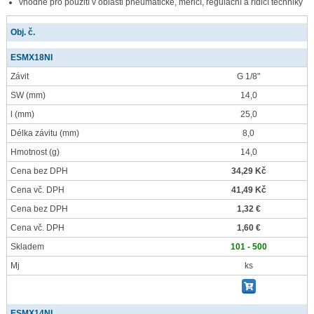
vhodné pro použití v oblasti pneumatické, měřicí, regulační a řídicí techniky
Obj. č.
ESMX18NI
Závit
G 1/8"
SW
(mm)
14,0
l
(mm)
25,0
Délka závitu
(mm)
8,0
Hmotnost
(g)
14,0
Cena bez DPH
34,29 Kč
Cena vč. DPH
41,49 Kč
Cena bez DPH
1,32 €
Cena vč. DPH
1,60 €
Skladem
101 - 500
Mj
ks
ESMX14NI