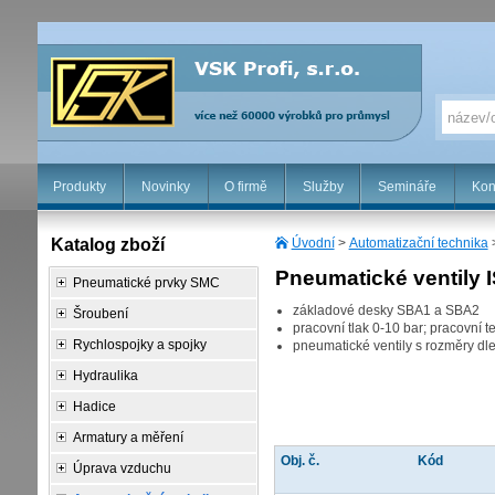
Produkty
Novinky
O firmě
Služby
Semináře
Kon
Katalog zboží
Úvodní
>
Automatizační technika
Pneumatické ventily 
Pneumatické prvky SMC
základové desky SBA1 a SBA2
Šroubení
pracovní tlak 0-10 bar; pracovní t
Rychlospojky a spojky
pneumatické ventily s rozměry dl
Hydraulika
Hadice
Armatury a měření
Obj. č.
Kód
Úprava vzduchu