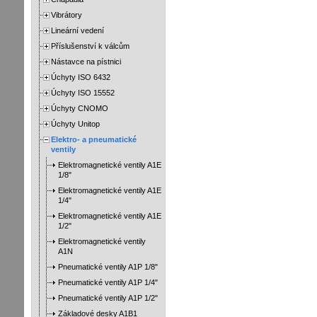
Vibrátory
Lineární vedení
Příslušenství k válcům
Nástavce na pístnici
Úchyty ISO 6432
Úchyty ISO 15552
Úchyty CNOMO
Úchyty Unitop
Elektro- a pneumatické
ventily
Elektromagnetické ventily A1E
1/8"
Elektromagnetické ventily A1E
1/4"
Elektromagnetické ventily A1E
1/2"
Elektromagnetické ventily
A1N
Pneumatické ventily A1P 1/8"
Pneumatické ventily A1P 1/4"
Pneumatické ventily A1P 1/2"
Základové desky A1B1