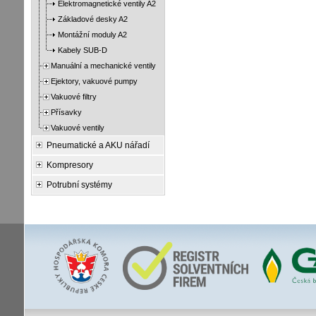
Elektromagnetické ventily A2
Základové desky A2
Montážní moduly A2
Kabely SUB-D
Manuální a mechanické ventily
Ejektory, vakuové pumpy
Vakuové filtry
Přísavky
Vakuové ventily
Pneumatické a AKU nářadí
Kompresory
Potrubní systémy