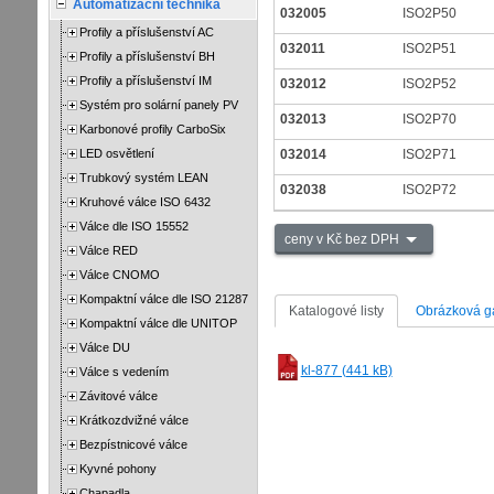
Automatizační technika
032005
ISO2P50
Profily a příslušenství AC
032011
ISO2P51
Profily a příslušenství BH
Profily a příslušenství IM
032012
ISO2P52
Systém pro solární panely PV
032013
ISO2P70
Karbonové profily CarboSix
LED osvětlení
032014
ISO2P71
Trubkový systém LEAN
032038
ISO2P72
Kruhové válce ISO 6432
Válce dle ISO 15552
ceny v Kč bez DPH
Válce RED
Válce CNOMO
Kompaktní válce dle ISO 21287
Katalogové listy
Obrázková ga
Kompaktní válce dle UNITOP
Válce DU
kl-877 (441 kB)
Válce s vedením
Závitové válce
Krátkozdvižné válce
Bezpístnicové válce
Kyvné pohony
Chapadla