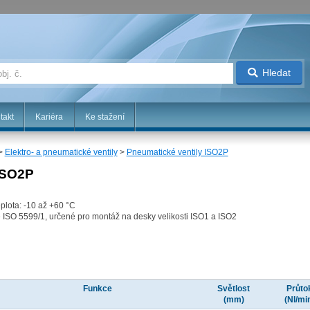
Hledat
takt
Kariéra
Ke stažení
>
Elektro- a pneumatické ventily
>
Pneumatické ventily ISO2P
ISO2P
eplota: -10 až +60 °C
e ISO 5599/1, určené pro montáž na desky velikosti ISO1 a ISO2
Funkce
Světlost
Průto
(mm)
(NI/mi