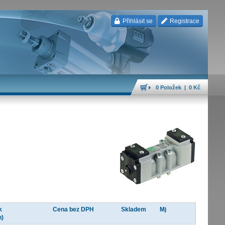
Přihlásit se
Registrace
0 Položek | 0 Kč
k
Cena bez DPH
Skladem
Mj
n)