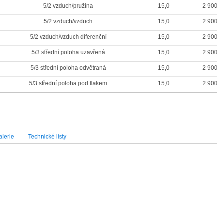
5/2 vzduch/pružina
15,0
2 90
5/2 vzduch/vzduch
15,0
2 90
5/2 vzduch/vzduch diferenční
15,0
2 90
5/3 střední poloha uzavřená
15,0
2 90
5/3 střední poloha odvětraná
15,0
2 90
5/3 střední poloha pod tlakem
15,0
2 90
lerie
Technické listy