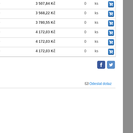
0
3 507,84 Kč
0
ks
0
3 568,22 Kč
0
ks
0
3 780,55 Kč
0
ks
0
4 172,03 Kč
0
ks
0
4 172,03 Kč
0
ks
0
4 172,03 Kč
0
ks
Odeslat dotaz