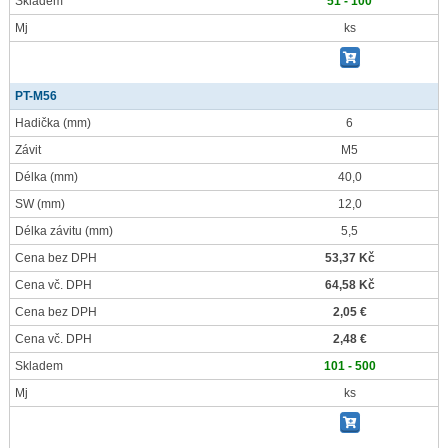
Skladem
51 - 100
Mj
ks
PT-M56
Hadička
(mm)
6
Závit
M5
Délka
(mm)
40,0
SW
(mm)
12,0
Délka závitu
(mm)
5,5
Cena bez DPH
53,37 Kč
Cena vč. DPH
64,58 Kč
Cena bez DPH
2,05 €
Cena vč. DPH
2,48 €
Skladem
101 - 500
Mj
ks