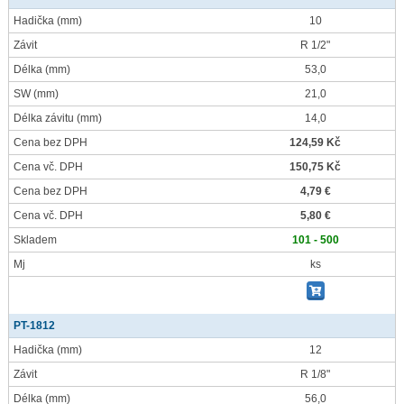
Hadička
(mm)
10
Závit
R 1/2"
Délka
(mm)
53,0
SW
(mm)
21,0
Délka závitu
(mm)
14,0
Cena bez DPH
124,59 Kč
Cena vč. DPH
150,75 Kč
Cena bez DPH
4,79 €
Cena vč. DPH
5,80 €
Skladem
101 - 500
Mj
ks
PT-1812
Hadička
(mm)
12
Závit
R 1/8"
Délka
(mm)
56,0