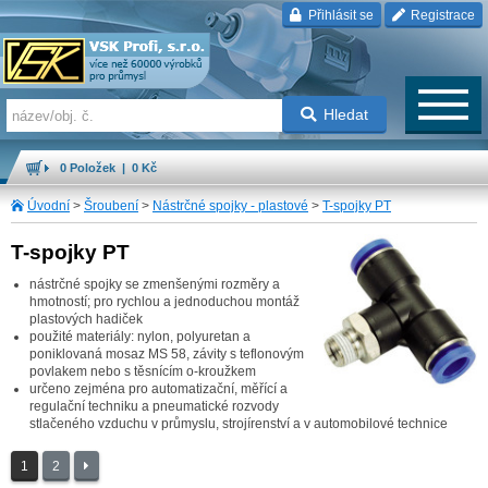
Přihlásit se
Registrace
Hledat
0 Položek | 0 Kč
Úvodní
>
Šroubení
>
Nástrčné spojky - plastové
>
T-spojky PT
T-spojky PT
nástrčné spojky se zmenšenými rozměry a
hmotností; pro rychlou a jednoduchou montáž
plastových hadiček
použité materiály: nylon, polyuretan a
poniklovaná mosaz MS 58, závity s teflonovým
povlakem nebo s těsnícím o-kroužkem
určeno zejména pro automatizační, měřící a
regulační techniku a pneumatické rozvody
stlačeného vzduchu v průmyslu, strojírenství a v automobilové technice
1
2