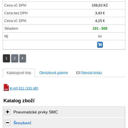
Cena vč. DPH
108,03 Kč
Cena bez DPH
3,43 €
Cena vč. DPH
4,15 €
Skladem
101 - 500
Mj
ks
1
2
Katalogové listy
Obrázková galerie
Odeslat dotaz
kl-prf-311 (191 kB)
Katalog zboží
Pneumatické prvky SMC
Šroubení