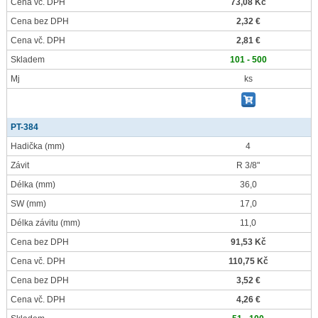
Cena vč. DPH
73,08 Kč
Cena bez DPH
2,32 €
Cena vč. DPH
2,81 €
Skladem
101 - 500
Mj
ks
PT-384
Hadička
(mm)
4
Závit
R 3/8"
Délka
(mm)
36,0
SW
(mm)
17,0
Délka závitu
(mm)
11,0
Cena bez DPH
91,53 Kč
Cena vč. DPH
110,75 Kč
Cena bez DPH
3,52 €
Cena vč. DPH
4,26 €