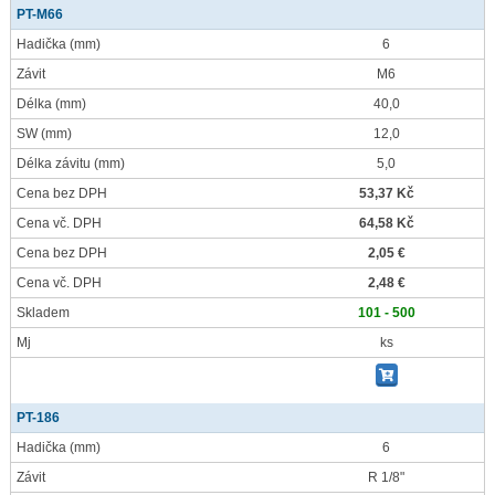
PT-M66
Hadička
(mm)
6
Závit
M6
Délka
(mm)
40,0
SW
(mm)
12,0
Délka závitu
(mm)
5,0
Cena bez DPH
53,37 Kč
Cena vč. DPH
64,58 Kč
Cena bez DPH
2,05 €
Cena vč. DPH
2,48 €
Skladem
101 - 500
Mj
ks
PT-186
Hadička
(mm)
6
Závit
R 1/8"