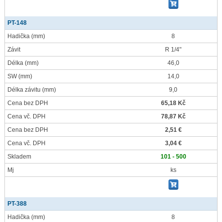
PT-148
Hadička
(mm)
8
Závit
R 1/4"
Délka
(mm)
46,0
SW
(mm)
14,0
Délka závitu
(mm)
9,0
Cena bez DPH
65,18 Kč
Cena vč. DPH
78,87 Kč
Cena bez DPH
2,51 €
Cena vč. DPH
3,04 €
Skladem
101 - 500
Mj
ks
PT-388
Hadička
(mm)
8