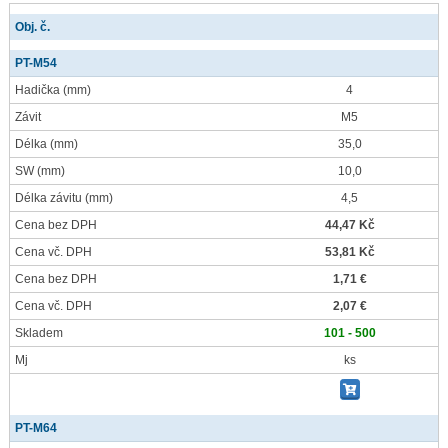
Obj. č.
PT-M54
Hadička
(mm)
4
Závit
M5
Délka
(mm)
35,0
SW
(mm)
10,0
Délka závitu
(mm)
4,5
Cena bez DPH
44,47 Kč
Cena vč. DPH
53,81 Kč
Cena bez DPH
1,71 €
Cena vč. DPH
2,07 €
Skladem
101 - 500
Mj
ks
PT-M64