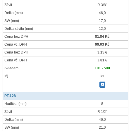
Závit
R 3/8"
Délka
(mm)
46,0
SW
(mm)
17,0
Délka závitu
(mm)
12,0
Cena bez DPH
81,84 Kč
Cena vč. DPH
99,03 Kč
Cena bez DPH
3,15 €
Cena vč. DPH
3,81 €
Skladem
101 - 500
Mj
ks
PT-128
Hadička
(mm)
8
Závit
R 1/2"
Délka
(mm)
46,0
SW
(mm)
21,0