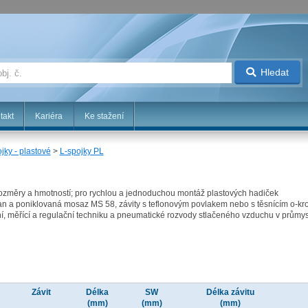
Hledat
takt
Kariéra
Ke stažení
jky - plastové
>
L-spojky PL
ozměry a hmotností; pro rychlou a jednoduchou montáž plastových hadiček
etan a poniklovaná mosaz MS 58, závity s teflonovým povlakem nebo s těsnícím o-k
, měřící a regulační techniku a pneumatické rozvody stlačeného vzduchu v průmyslu
Závit
Délka
SW
Délka závitu
(mm)
(mm)
(mm)