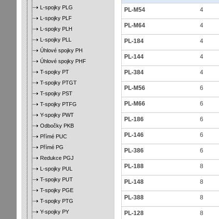
L-spojky PLG
PL-M54
4
L-spojky PLF
PL-M64
4
L-spojky PLH
L-spojky PLL
PL-184
4
Úhlové spojky PH
PL-144
4
Úhlové spojky PHF
T-spojky PT
PL-384
4
T-spojky PTGT
PL-M56
6
T-spojky PST
PL-M66
6
T-spojky PTFG
Y-spojky PWT
PL-186
6
Odbočky PKB
PL-146
6
Přímé PUC
Přímé PG
PL-386
6
Redukce PGJ
PL-188
8
L-spojky PUL
T-spojky PUT
PL-148
8
T-spojky PGE
PL-388
8
T-spojky PTG
Y-spojky PY
PL-128
8