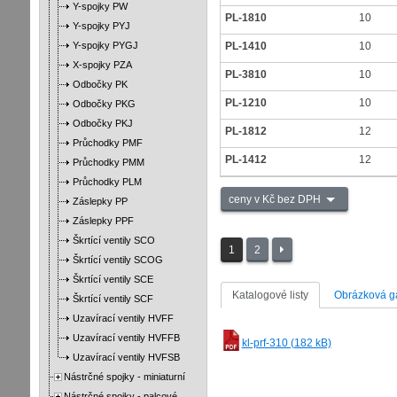
Y-spojky PW
PL-1810
10
Y-spojky PYJ
Y-spojky PYGJ
PL-1410
10
X-spojky PZA
PL-3810
10
Odbočky PK
PL-1210
10
Odbočky PKG
Odbočky PKJ
PL-1812
12
Průchodky PMF
PL-1412
12
Průchodky PMM
Průchodky PLM
ceny v Kč bez DPH
Záslepky PP
Záslepky PPF
Škrtící ventily SCO
1
2
Škrtící ventily SCOG
Škrtící ventily SCE
Katalogové listy
Obrázková ga
Škrtící ventily SCF
Uzavírací ventily HVFF
Uzavírací ventily HVFFB
kl-prf-310 (182 kB)
Uzavírací ventily HVFSB
Nástrčné spojky - miniaturní
Nástrčné spojky - palcové