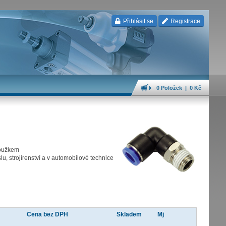
Přihlásit se
Registrace
0 Položek | 0 Kč
roužkem
, strojírenství a v automobilové technice
Cena bez DPH
Skladem
Mj