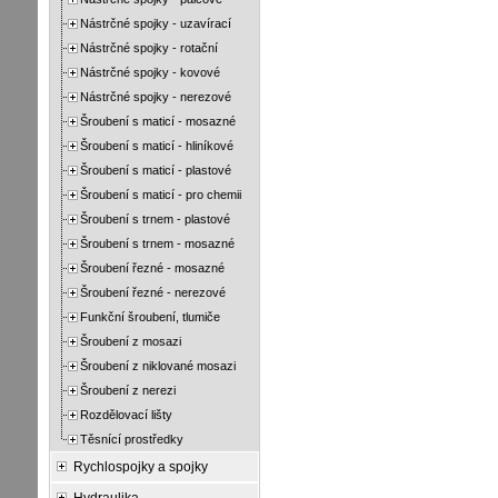
Nástrčné spojky - uzavírací
Nástrčné spojky - rotační
Nástrčné spojky - kovové
Nástrčné spojky - nerezové
Šroubení s maticí - mosazné
Šroubení s maticí - hliníkové
Šroubení s maticí - plastové
Šroubení s maticí - pro chemii
Šroubení s trnem - plastové
Šroubení s trnem - mosazné
Šroubení řezné - mosazné
Šroubení řezné - nerezové
Funkční šroubení, tlumiče
Šroubení z mosazi
Šroubení z niklované mosazi
Šroubení z nerezi
Rozdělovací lišty
Těsnící prostředky
Rychlospojky a spojky