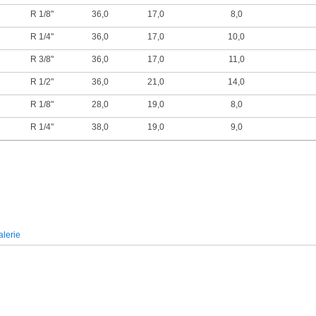
R 1/8"
36,0
17,0
8,0
R 1/4"
36,0
17,0
10,0
R 3/8"
36,0
17,0
11,0
R 1/2"
36,0
21,0
14,0
R 1/8"
28,0
19,0
8,0
R 1/4"
38,0
19,0
9,0
lerie