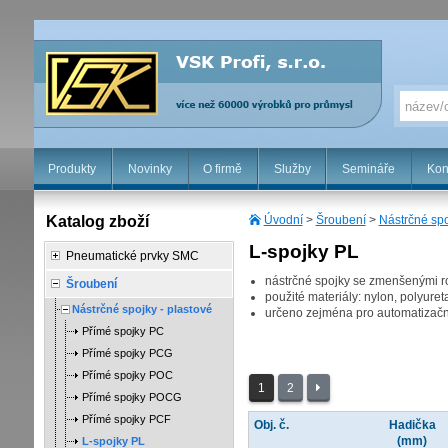
Produkty
Novinky
O firmě
Služby
Semináře
Kon
Katalog zboží
Úvodní
>
Šroubení
>
Nástrčné spo
L-spojky PL
Pneumatické prvky SMC
nástrčné spojky se zmenšenými r
Šroubení
použité materiály: nylon, polyur
Nástrčné spojky - plastové
určeno zejména pro automatizační
Přímé spojky PC
Přímé spojky PCG
Přímé spojky POC
1
2
Přímé spojky POCG
Přímé spojky PCF
Obj. č.
Hadička
(mm)
L-spojky PL