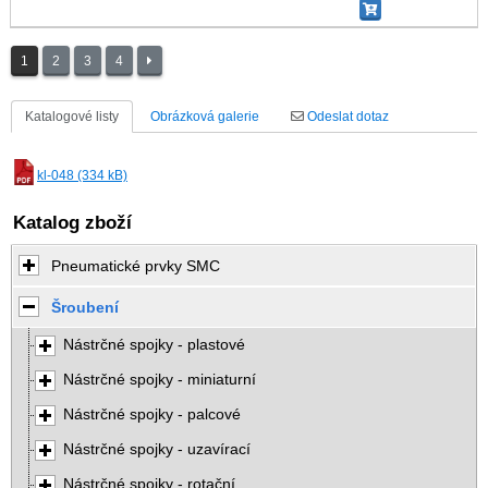
1
2
3
4
Katalogové listy
Obrázková galerie
Odeslat dotaz
kl-048 (334 kB)
Katalog zboží
Pneumatické prvky SMC
Šroubení
Nástrčné spojky - plastové
Nástrčné spojky - miniaturní
Nástrčné spojky - palcové
Nástrčné spojky - uzavírací
Nástrčné spojky - rotační