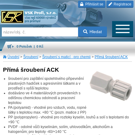
Přihlásit se
Registrace
Hledat
0 Položek | 0 Kč
Úvodní
>
Šroubení
>
Šroubení s maticí - pro chemii
>
Přímá šroubení ACK
Přímá šroubení ACK
šroubení pro zajištění spolehlivého připevnění
plastových hadiček s agresivními látkami a v
prostředí s vyšší teplotou
dodáváno ve 4 materiálových provedeních s
odlišnou chemickou odolností a pracovní
teplotou
PA (polyamid) - vhodné pro vzduch, vodu, ropné
látky s teplotou max. +80 °C (pozn. matice z PP)
PP (polypropylen) - vhodné pro roztoky kyselin, louhů a solí s teplotami do
+90 °C
PVDF - odolné vůči kyselinám, solím, uhlovodíkům, alkoholům a
halogenům; pro teploty -40/+140 °C