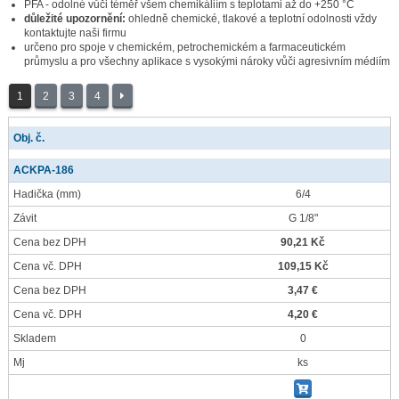
PFA - odolné vůči téměř všem chemikáliím s teplotami až do +250 °C
důležité upozornění:
ohledně chemické, tlakové a teplotní odolnosti vždy
kontaktujte naši firmu
určeno pro spoje v chemickém, petrochemickém a farmaceutickém
průmyslu a pro všechny aplikace s vysokými nároky vůči agresivním médiím
1
2
3
4
Obj. č.
ACKPA-186
Hadička
(mm)
6/4
Závit
G 1/8"
Cena bez DPH
90,21 Kč
Cena vč. DPH
109,15 Kč
Cena bez DPH
3,47 €
Cena vč. DPH
4,20 €
Skladem
0
Mj
ks