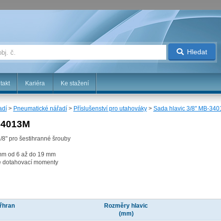
Hledat
takt
Kariéra
Ke stažení
adí
>
Pneumatické nářadí
>
Příslušenství pro utahováky
>
Sada hlavic 3/8" MB-34
-34013M
/8" pro šestihranné šrouby
mm od 6 až do 19 mm
ké dotahovací momenty
řhran
Rozměry hlavic
(mm)