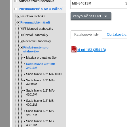
Automatizační technika
MB-34013M
3
Pneumatické a AKU nářadí
ceny v Kč bez DPH
Pistolová technika
Pneumatické nářadí
Příklepové utahováky
Katalogové listy
Obrázková ga
Úhlové utahováky
Ráčnové utahováky
Příslušenství pro
kl-prf-183 (354 kB)
utahováky
Maziva pro utahováky
Sada hlavic 3/8" MB-
34013M
Sada hlavic 1/2" MA-4030
Sada hlavic 1/2" MA-
42006M
Sada hlavic 1/2" MA-
42015M
Sada hlavic 1/2" MB-
42011M
Sada hlavic 1/2" MB-
44014M
Sada hlavic 1/2" MB-
45010M