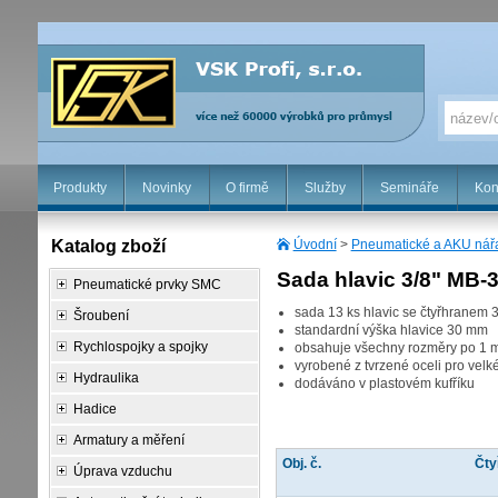
Produkty
Novinky
O firmě
Služby
Semináře
Kon
Katalog zboží
Úvodní
>
Pneumatické a AKU nář
Sada hlavic 3/8" MB
Pneumatické prvky SMC
sada 13 ks hlavic se čtyřhranem 3
Šroubení
standardní výška hlavice 30 mm
Rychlospojky a spojky
obsahuje všechny rozměry po 1 
vyrobené z tvrzené oceli pro vel
Hydraulika
dodáváno v plastovém kufříku
Hadice
Armatury a měření
Obj. č.
Čty
Úprava vzduchu