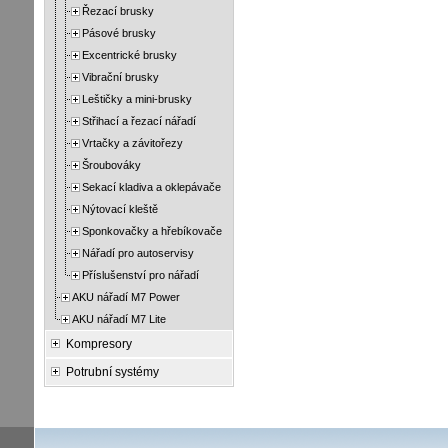
Řezací brusky
Pásové brusky
Excentrické brusky
Vibrační brusky
Leštičky a mini-brusky
Střihací a řezací nářadí
Vrtačky a závitořezy
Šroubováky
Sekací kladiva a oklepávače
Nýtovací kleště
Sponkovačky a hřebíkovače
Nářadí pro autoservisy
Příslušenství pro nářadí
AKU nářadí M7 Power
AKU nářadí M7 Lite
Kompresory
Potrubní systémy