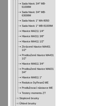
Sada hlavic 3/4" MB-
61008M
Sada hlavic 3/4" MB-
63008M
Sada hlavic 1" MA-8050
Sada hlavic 1" MB-81009M
Hlavice MA211 1/4"
Hlavice MA311 3/8"
Hlavice MA411 1/2"
Zkrácené hlavice MA401
1/2"
Prodloužené hlavice MA431
1/2"
Hlavice MA611 3/4"
Prodloužené hlavice MA631
3/4"
Hlavice MA811 1"
Redukce čtyřhranů ME
Prodlužovací nástavce ME
Testery momentu ZT
Stopkové brusky
Úhlové brusky