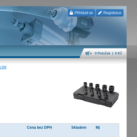
Přihlásit se
Registrace
0 Položek | 0 Kč
013M
Cena bez DPH
Skladem
Mj