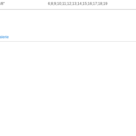
/8"
6;8;9;10;11;12;13;14;15;16;17;18;19
lerie