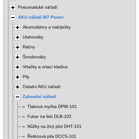
Pneumatické nářadí
AKU nářadí M7 Power
Akumulátory a nabíječky
Utahováky
Ráčny
Šroubováky
Vrtačky a vrtací kladiva
Pily
Ostatní AKU nářadí
Zahradní nářadí
Tlaková myčka DPW-101
Fukar na listí DLB-102
Nůžky na živý plot DHT-101
Řetězová pila DCCS-101