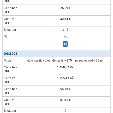
DPH
Cena bez
26,89 €
DPH
Cena vč.
32,54 €
DPH
Skladem
1 - 2
Mj
ks
DGM-903
Popis
nůžky na živý plot - délka lišty 375 mm, rozteč nožů 29 mm
Cena bez
1 450,52 Kč
DPH
Cena vč.
1 755,13 Kč
DPH
Cena bez
55,79 €
DPH
Cena vč.
67,51 €
DPH
Skladem
0