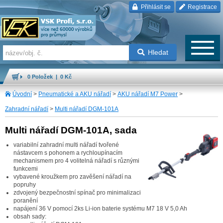
Přihlásit se
Registrace
Hledat
0 Položek | 0 Kč
Úvodní
>
Pneumatické a AKU nářadí
>
AKU nářadí M7 Power
>
Zahradní nářadí
>
Multi nářadí DGM-101A
Multi nářadí DGM-101A, sada
variabilní zahradní multi nářadí tvořené
nástavcem s pohonem a rychloupínacím
mechanismem pro 4 volitelná nářadí s různými
funkcemi
vybavené kroužkem pro zavěšení nářadí na
popruhy
zdvojený bezpečnostní spínač pro minimalizaci
poranění
napájení 36 V pomocí 2ks Li-ion baterie systému M7 18 V 5,0 Ah
obsah sady: