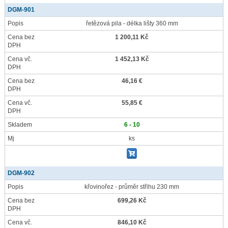
DGM-901
Popis
řetězová pila - délka lišty 360 mm
Cena bez
1 200,11 Kč
DPH
Cena vč.
1 452,13 Kč
DPH
Cena bez
46,16 €
DPH
Cena vč.
55,85 €
DPH
Skladem
6 - 10
Mj
ks
DGM-902
Popis
křovinořez - průměr střihu 230 mm
Cena bez
699,26 Kč
DPH
Cena vč.
846,10 Kč