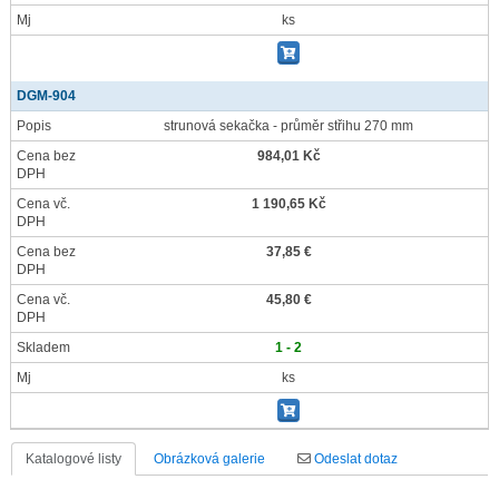
Mj
ks
DGM-904
Popis
strunová sekačka - průměr střihu 270 mm
Cena bez
984,01 Kč
DPH
Cena vč.
1 190,65 Kč
DPH
Cena bez
37,85 €
DPH
Cena vč.
45,80 €
DPH
Skladem
1 - 2
Mj
ks
Katalogové listy
Obrázková galerie
Odeslat dotaz