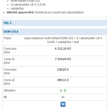
multi-nářadí DGM-101
2x akumulátor 18 V, 5,0 Ah
nabíječka
důležité upozornění:
hmotnost se rozumí bez akumulátoru
Obj. č.
DGM-101A
Popis
sada nástavce multi nářadí DGM-101 + 2× akumulátor 18 V
5,0Ah + nabíječka + kufr
Cena bez
6 212,10 Kč
DPH
Cena vč.
7 516,64 Kč
DPH
Cena bez
238,93 €
DPH
Cena vč.
289,11 €
DPH
Skladem
1 - 2
Mj
ks