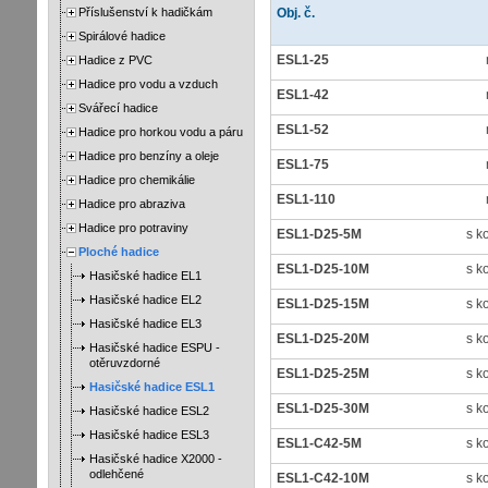
Příslušenství k hadičkám
Obj. č.
Spirálové hadice
ESL1-25
Hadice z PVC
Hadice pro vodu a vzduch
ESL1-42
Svářecí hadice
ESL1-52
Hadice pro horkou vodu a páru
Hadice pro benzíny a oleje
ESL1-75
Hadice pro chemikálie
ESL1-110
Hadice pro abraziva
Hadice pro potraviny
ESL1-D25-5M
s k
Ploché hadice
ESL1-D25-10M
s k
Hasičské hadice EL1
Hasičské hadice EL2
ESL1-D25-15M
s k
Hasičské hadice EL3
ESL1-D25-20M
s k
Hasičské hadice ESPU -
otěruvzdorné
ESL1-D25-25M
s k
Hasičské hadice ESL1
ESL1-D25-30M
s k
Hasičské hadice ESL2
Hasičské hadice ESL3
ESL1-C42-5M
s k
Hasičské hadice X2000 -
odlehčené
ESL1-C42-10M
s k