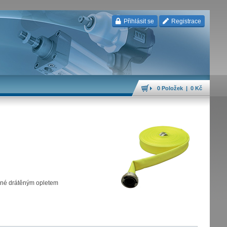
Přihlásit se
Registrace
0 Položek | 0 Kč
ěné drátěným opletem