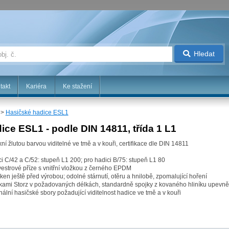
Hledat
takt
Kariéra
Ke stažení
>
Hasičské hadice ESL1
ice ESL1 - podle DIN 14811, třída 1 L1
í žlutou barvou viditelné ve tmě a v kouři, certifikace dle DIN 14811
ci C/42 a C/52: stupeň L1 200; pro hadici B/75: stupeň L1 80
estrové příze s vnitřní vložkou z černého EPDM
áken ještě před výrobou; odolné stárnutí, otěru a hnilobě, zpomalující hoření
vkami Storz v požadovaných délkách, standardně spojky z kovaného hliníku upevn
ální hasičské sbory požadující viditelnost hadice ve tmě a v kouři