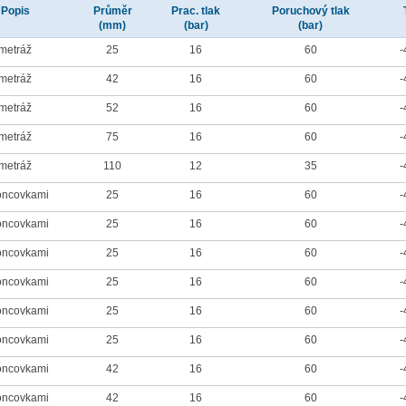
Popis
Průměr
Prac. tlak
Poruchový tlak
(mm)
(bar)
(bar)
metráž
25
16
60
-
metráž
42
16
60
-
metráž
52
16
60
-
metráž
75
16
60
-
metráž
110
12
35
-
oncovkami
25
16
60
-
oncovkami
25
16
60
-
oncovkami
25
16
60
-
oncovkami
25
16
60
-
oncovkami
25
16
60
-
oncovkami
25
16
60
-
oncovkami
42
16
60
-
oncovkami
42
16
60
-