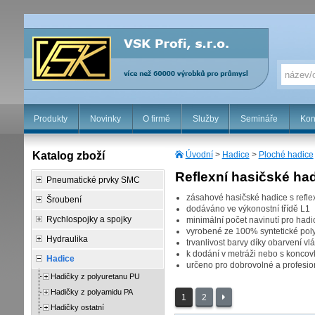
Produkty
Novinky
O firmě
Služby
Semináře
Kon
Katalog zboží
Úvodní
>
Hadice
>
Ploché hadice
Reflexní hasičské had
Pneumatické prvky SMC
zásahové hasičské hadice s reflexn
Šroubení
dodáváno ve výkonostní třídě L1
Rychlospojky a spojky
minimální počet navinutí pro hadi
vyrobené ze 100% syntetické poly
Hydraulika
trvanlivost barvy díky obarvení vl
k dodání v metráži nebo s konco
Hadice
určeno pro dobrovolné a profesion
Hadičky z polyuretanu PU
Hadičky z polyamidu PA
1
2
Hadičky ostatní