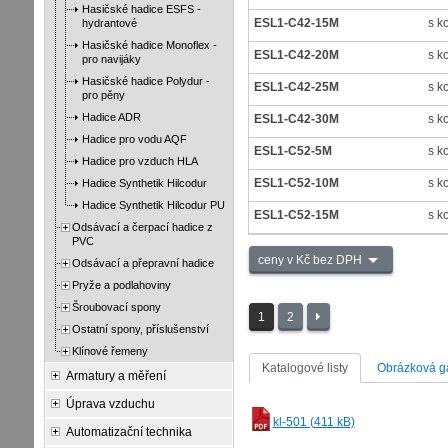
Hasičské hadice ESFS -
ESL1-C42-15M
s k
hydrantové
Hasičské hadice Monoflex -
ESL1-C42-20M
s k
pro navijáky
Hasičské hadice Polydur -
ESL1-C42-25M
s k
pro pěny
Hadice ADR
ESL1-C42-30M
s k
Hadice pro vodu AQF
ESL1-C52-5M
s k
Hadice pro vzduch HLA
ESL1-C52-10M
s k
Hadice Synthetik Hilcodur
Hadice Synthetik Hilcodur PU
ESL1-C52-15M
s k
Odsávací a čerpací hadice z
PVC
ceny v Kč bez DPH
Odsávací a přepravní hadice
Pryže a podlahoviny
Šroubovací spony
1
2
Ostatní spony, příslušenství
Klínové řemeny
Katalogové listy
Obrázková ga
Armatury a měření
Úprava vzduchu
kl-501 (411 kB)
Automatizační technika