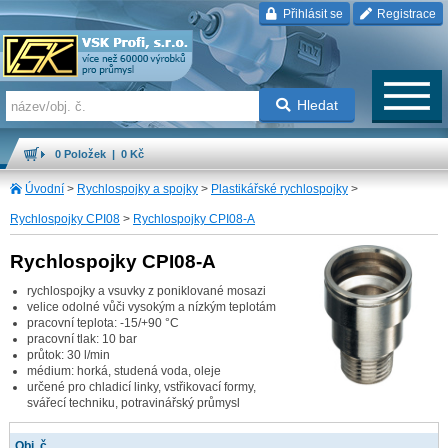
Přihlásit se
Registrace
Hledat
0 Položek | 0 Kč
Úvodní
>
Rychlospojky a spojky
>
Plastikářské rychlospojky
>
Rychlospojky CPI08
>
Rychlospojky CPI08-A
Rychlospojky CPI08-A
rychlospojky a vsuvky z poniklované mosazi
velice odolné vůči vysokým a nízkým teplotám
pracovní teplota: -15/+90 °C
pracovní tlak: 10 bar
průtok: 30 l/min
médium: horká, studená voda, oleje
určené pro chladicí linky, vstřikovací formy,
svářecí techniku, potravinářský průmysl
Obj. č.