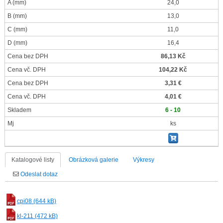
A
(mm)
24,0
B
(mm)
13,0
C
(mm)
11,0
D
(mm)
16,4
Cena bez DPH
86,13 Kč
Cena vč. DPH
104,22 Kč
Cena bez DPH
3,31 €
Cena vč. DPH
4,01 €
Skladem
6 - 10
Mj
ks
Katalogové listy
Obrázková galerie
Výkresy
Odeslat dotaz
cpi08 (644 kB)
kl-211 (472 kB)