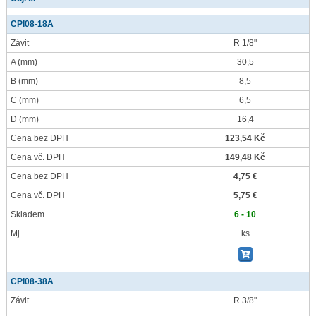
CPI08-18A
Závit
R 1/8"
A
(mm)
30,5
B
(mm)
8,5
C
(mm)
6,5
D
(mm)
16,4
Cena bez DPH
123,54 Kč
Cena vč. DPH
149,48 Kč
Cena bez DPH
4,75 €
Cena vč. DPH
5,75 €
Skladem
6 - 10
Mj
ks
CPI08-38A
Závit
R 3/8"