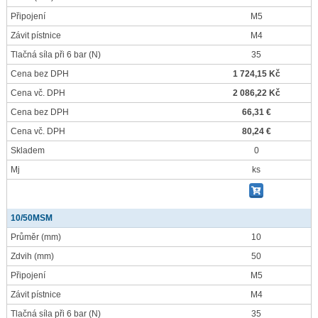
Připojení
M5
Závit pístnice
M4
Tlačná síla při 6 bar
(N)
35
Cena bez DPH
1 724,15 Kč
Cena vč. DPH
2 086,22 Kč
Cena bez DPH
66,31 €
Cena vč. DPH
80,24 €
Skladem
0
Mj
ks
10/50MSM
Průměr
(mm)
10
Zdvih
(mm)
50
Připojení
M5
Závit pístnice
M4
Tlačná síla při 6 bar
(N)
35