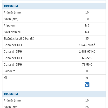
10/10MSM
Průměr
(mm)
10
Zdvih
(mm)
10
Připojení
M5
Závit pístnice
M4
Tlačná síla při 6 bar
(N)
35
Cena bez DPH
1 643,78 Kč
Cena vč. DPH
1 988,97 Kč
Cena bez DPH
63,22 €
Cena vč. DPH
76,50 €
Skladem
0
Mj
ks
10/25MSM
Průměr
(mm)
10
Zdvih
(mm)
25