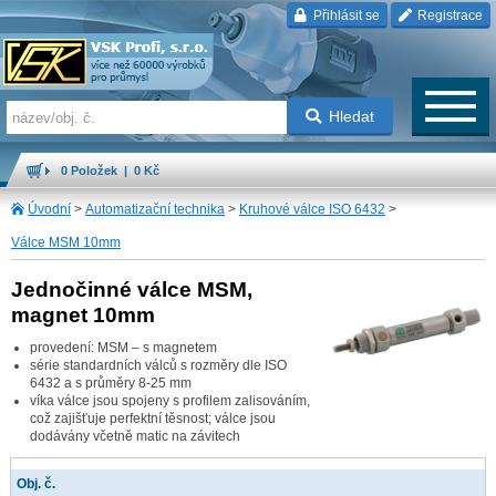
Přihlásit se
Registrace
Hledat
0 Položek | 0 Kč
Úvodní
>
Automatizační technika
>
Kruhové válce ISO 6432
>
Válce MSM 10mm
Jednočinné válce MSM,
magnet 10mm
provedení: MSM – s magnetem
série standardních válců s rozměry dle ISO
6432 a s průměry 8-25 mm
víka válce jsou spojeny s profilem zalisováním,
což zajišťuje perfektní těsnost; válce jsou
dodávány včetně matic na závitech
Obj. č.