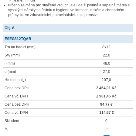
těsnění: FKM
určeno zejména pro stlačený vzduch, ale i další plynná a kapalná média s
vysokými nároky na čistotu a hygienu ve farmaceutickém a chemickém
průmyslu, ve zdravotnictví, potravinářství a strojírenství
Obj. č.
ESEG812TQAB
Trn na hadici
(mm)
8x12
SW
(mm)
22,0
l
(mm)
48,0
d
(mm)
27,0
Hmotnost
(g)
107,0
Cena bez DPH
2 464,01 Kč
Cena vč. DPH
2 981,45 Kč
Cena bez DPH
94,77 €
Cena vč. DPH
114,67 €
Skladem
0
Mj
ks