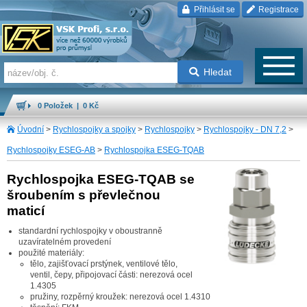
Přihlásit se
Registrace
Hledat
0 Položek | 0 Kč
Úvodní
>
Rychlospojky a spojky
>
Rychlospojky
>
Rychlospojky - DN 7,2
>
Rychlospojky ESEG-AB
>
Rychlospojka ESEG-TQAB
Rychlospojka ESEG-TQAB se
šroubením s převlečnou
maticí
standardní rychlospojky v oboustranně
uzavíratelném provedení
použité materiály:
tělo, zajišťovací prstýnek, ventilové tělo,
ventil, čepy, připojovací části: nerezová ocel
1.4305
pružiny, rozpěrný kroužek: nerezová ocel 1.4310