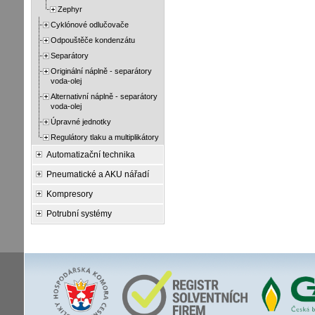
Zephyr
Cyklónové odlučovače
Odpouštěče kondenzátu
Separátory
Originální náplně - separátory
voda-olej
Alternativní náplně - separátory
voda-olej
Úpravné jednotky
Regulátory tlaku a multiplikátory
Automatizační technika
Pneumatické a AKU nářadí
Kompresory
Potrubní systémy