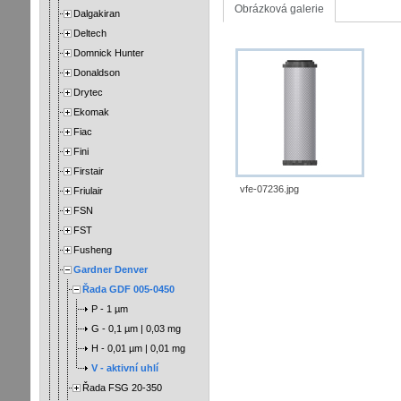
Obrázková galerie
Dalgakiran
Deltech
Domnick Hunter
Donaldson
Drytec
Ekomak
Fiac
Fini
Firstair
vfe-07236.jpg
Friulair
FSN
FST
Fusheng
Gardner Denver
Řada GDF 005-0450
P - 1 µm
G - 0,1 µm | 0,03 mg
H - 0,01 µm | 0,01 mg
V - aktivní uhlí
Řada FSG 20-350