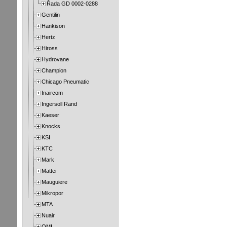
Řada GD 0002-0288
Gentilin
Hankison
Hertz
Hiross
Hydrovane
Champion
Chicago Pneumatic
Inaircom
Ingersoll Rand
Kaeser
Knocks
KSI
KTC
Mark
Mattei
Mauguiere
Mikropor
MTA
Nuair
OMI