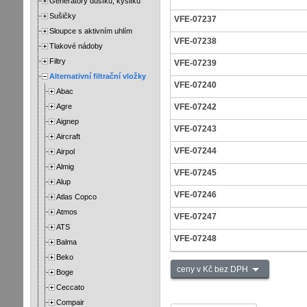
Generátory dusíku, kyslíku
Sušičky
VFE-07237
Sloupce s aktivním uhlím
VFE-07238
Tlakové nádoby
Filtry
VFE-07239
Alternativní filtrační vložky
VFE-07240
Abac
Agre
VFE-07242
Aignep
VFE-07243
Aircraft
VFE-07244
Airpol
Almig
VFE-07245
Alup
VFE-07246
Atlas Copco
Atmos
VFE-07247
ATS
VFE-07248
Balma
Beko
ceny v Kč bez DPH
Boge
Ceccato
Compair