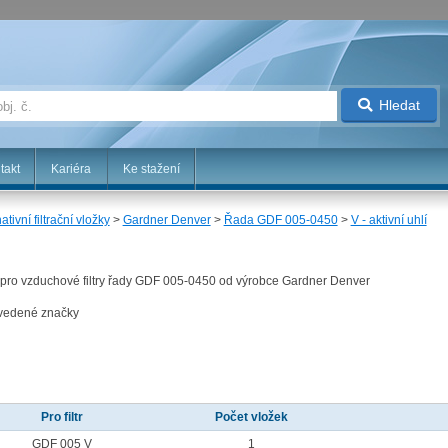
Hledat
takt
Kariéra
Ke stažení
ativní filtrační vložky
>
Gardner Denver
>
Řada GDF 005-0450
>
V - aktivní uhlí
ené pro vzduchové filtry řady GDF 005-0450 od výrobce Gardner Denver
uvedené značky
Pro filtr
Počet vložek
GDF 005 V
1