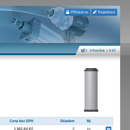
Přihlásit se
Registrace
0 Položek | 0 Kč
Cena bez DPH
Skladem
Mj
1 862,64 Kč
0
ks