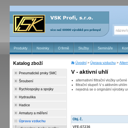
Produkty
Novinky
O firmě
Služby
Semináře
Kon
Katalog zboží
Úvodní
>
Úprava vzduchu
>
Altern
V - aktivní uhlí
Pneumatické prvky SMC
alternativní filtrační vložky urč
Šroubení
filtrační stupeň V s aktivním uhlím
Rychlospojky a spojky
nejedná se o originální výrobky 
Hydraulika
Hadice
Armatury a měření
Obj. č.
Úprava vzduchu
VFE-07236