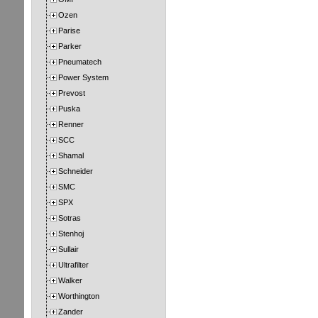
Ozen
Parise
Parker
Pneumatech
Power System
Prevost
Puska
Renner
SCC
Shamal
Schneider
SMC
SPX
Sotras
Stenhoj
Sullair
Ultrafilter
Walker
Worthington
Zander