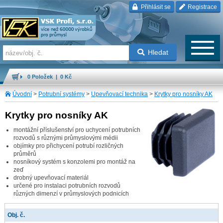
Přihlásit se
Registrace
Hledat
0 Položek | 0 Kč
Úvodní
>
Potrubní systémy
>
Upevňovací technika
>
Krytky pro nosníky AK
Krytky pro nosníky AK
montážní příslušenství pro uchycení potrubních
rozvodů s různými průmyslovými médii
objímky pro přichycení potrubí rozličných
průměrů
nosníkový systém s konzolemi pro montáž na
zeď
drobný upevňovací materiál
určené pro instalaci potrubních rozvodů
různých dimenzí v průmyslových podnicích
Obj. č.