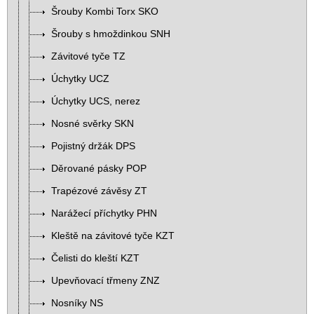
Šrouby Kombi Torx SKO
Šrouby s hmoždinkou SNH
Závitové tyče TZ
Úchytky UCZ
Úchytky UCS, nerez
Nosné svěrky SKN
Pojistný držák DPS
Děrované pásky POP
Trapézové závěsy ZT
Narážecí příchytky PHN
Kleště na závitové tyče KZT
Čelisti do kleští KZT
Upevňovací třmeny ZNZ
Nosníky NS