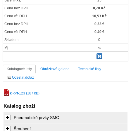
Balení
(ks)
25
Cena bez DPH
8,70 Kč
Cena vč. DPH
10,53 Kč
Cena bez DPH
0,33 €
Cena vč. DPH
0,40 €
Skladem
0
Mj
ks
Katalogové listy
Obrázková galerie
Technické listy
Odeslat dotaz
kl-prf-123 (187 kB)
Katalog zboží
Pneumatické prvky SMC
Šroubení