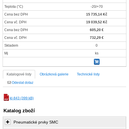
Teplota
(°C)
-20/+70
Cena bez DPH
15 735,14 Kč
Cena vč. DPH
19 039,52 Kč
Cena bez DPH
605,20 €
Cena vč. DPH
732,29 €
Skladem
0
Mj
ks
Katalogové listy
Obrázková galerie
Technické listy
Odeslat dotaz
kl-843 (399 kB)
Katalog zboží
Pneumatické prvky SMC