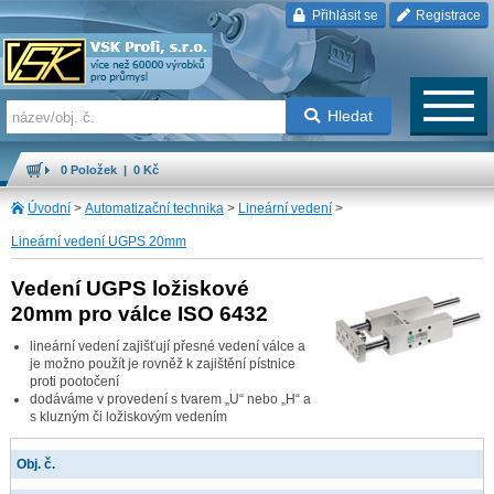
Přihlásit se
Registrace
Hledat
0 Položek | 0 Kč
Úvodní
>
Automatizační technika
>
Lineární vedení
>
Lineární vedení UGPS 20mm
Vedení UGPS ložiskové
20mm pro válce ISO 6432
lineární vedení zajišťují přesné vedení válce a
je možno použít je rovněž k zajištění pístnice
proti pootočení
dodáváme v provedení s tvarem „U“ nebo „H“ a
s kluzným či ložiskovým vedením
Obj. č.