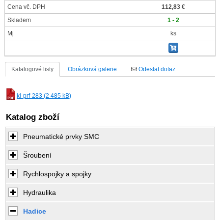
Cena vč. DPH
112,83 €
Skladem
1 - 2
Mj
ks
Katalogové listy
Obrázková galerie
Odeslat dotaz
kl-prf-283 (2 485 kB)
Katalog zboží
Pneumatické prvky SMC
Šroubení
Rychlospojky a spojky
Hydraulika
Hadice