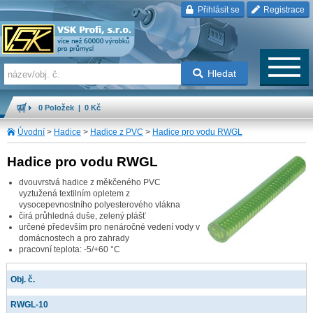
Přihlásit se
Registrace
Hledat
0 Položek | 0 Kč
Úvodní
>
Hadice
>
Hadice z PVC
>
Hadice pro vodu RWGL
Hadice pro vodu RWGL
dvouvrstvá hadice z měkčeného PVC
vyztužená textilním opletem z
vysocepevnostního polyesterového vlákna
čirá průhledná duše, zelený plášť
určené především pro nenáročné vedení vody v
domácnostech a pro zahrady
pracovní teplota: -5/+60 °C
Obj. č.
RWGL-10