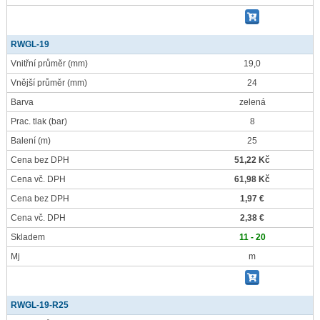
RWGL-19
Vnitřní průměr
(mm)
19,0
Vnější průměr
(mm)
24
Barva
zelená
Prac. tlak
(bar)
8
Balení
(m)
25
Cena bez DPH
51,22 Kč
Cena vč. DPH
61,98 Kč
Cena bez DPH
1,97 €
Cena vč. DPH
2,38 €
Skladem
11 - 20
Mj
m
RWGL-19-R25