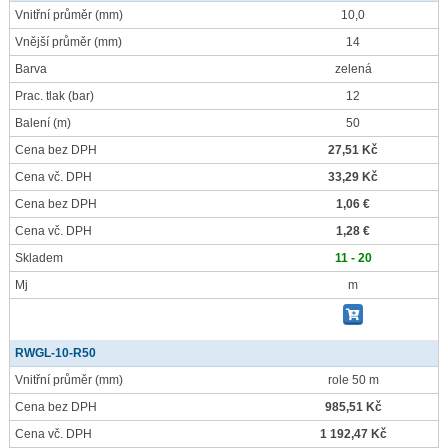
Vnitřní průměr
(mm)
10,0
Vnější průměr
(mm)
14
Barva
zelená
Prac. tlak
(bar)
12
Balení
(m)
50
Cena bez DPH
27,51 Kč
Cena vč. DPH
33,29 Kč
Cena bez DPH
1,06 €
Cena vč. DPH
1,28 €
Skladem
11 - 20
Mj
m
RWGL-10-R50
Vnitřní průměr
(mm)
role 50 m
Cena bez DPH
985,51 Kč
Cena vč. DPH
1 192,47 Kč