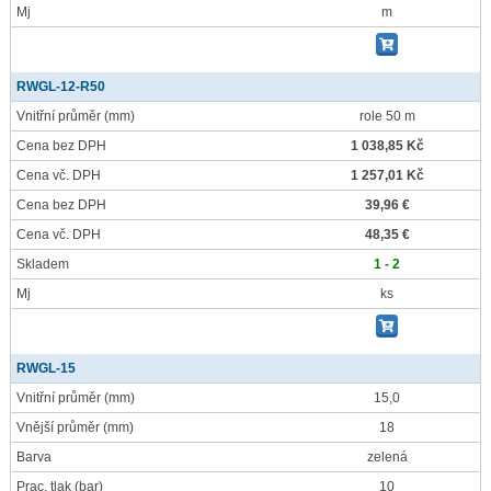
Mj
m
RWGL-12-R50
Vnitřní průměr
(mm)
role 50 m
Cena bez DPH
1 038,85 Kč
Cena vč. DPH
1 257,01 Kč
Cena bez DPH
39,96 €
Cena vč. DPH
48,35 €
Skladem
1 - 2
Mj
ks
RWGL-15
Vnitřní průměr
(mm)
15,0
Vnější průměr
(mm)
18
Barva
zelená
Prac. tlak
(bar)
10