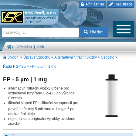
Přihlásit se
Registrace
Hledat
0 Položek | 0 Kč
Úvodní
>
Úprava vzduchu
>
Alternativní filtrační vložky
>
Ceccato
>
Řada F 2-425
>
FP - 5 µm | 1 mg
FP - 5 µm | 1 mg
alternativní filtrační vložky určené pro
vzduchové filtry řady F 2-425 od výrobce
Ceccato
filtrační stupeň FP s filtrační schopností pro
3
pevné nečistoty 5 mikronu a 1 mg/m
pro
odstranění oleje
nejedná se o originální výrobky uvedené
značky