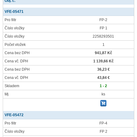
Obj. č.
VFE-05471
Pro filtr
FP-2
Číslo vložky
FP 1
Číslo vložky
2258293501
Počet vložek
1
Cena bez DPH
941,87 Kč
Cena vč. DPH
1 139,66 Kč
Cena bez DPH
36,23 €
Cena vč. DPH
43,84 €
Skladem
1 - 2
Mj
ks
VFE-05472
Pro filtr
FP-4
Číslo vložky
FP 2