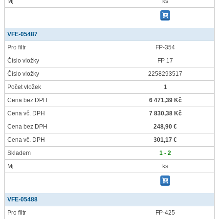
Mj
ks
VFE-05487
Pro filtr
FP-354
Číslo vložky
FP 17
Číslo vložky
2258293517
Počet vložek
1
Cena bez DPH
6 471,39 Kč
Cena vč. DPH
7 830,38 Kč
Cena bez DPH
248,90 €
Cena vč. DPH
301,17 €
Skladem
1 - 2
Mj
ks
VFE-05488
Pro filtr
FP-425