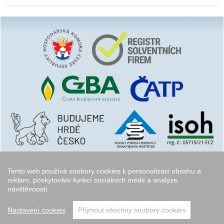
Tento web používá soubory cookies k personalizaci obsahu a
reklam, poskytování funkcí sociálních médií a analýze
návštěvnosti.
Copyright © 2006 - 2026
Walk.cz
Nastavení cookies
Přijmout všechny soubory cookies
přeskočit nahoru ↑