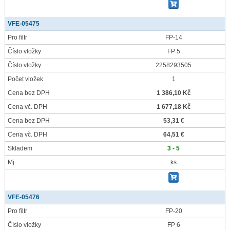
VFE-05475
Pro filtr
FP-14
Číslo vložky
FP 5
Číslo vložky
2258293505
Počet vložek
1
Cena bez DPH
1 386,10 Kč
Cena vč. DPH
1 677,18 Kč
Cena bez DPH
53,31 €
Cena vč. DPH
64,51 €
Skladem
3 - 5
Mj
ks
VFE-05476
Pro filtr
FP-20
Číslo vložky
FP 6