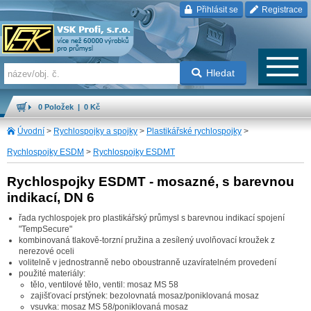
Přihlásit se
Registrace
Hledat
0 Položek | 0 Kč
Úvodní
>
Rychlospojky a spojky
>
Plastikářské rychlospojky
>
Rychlospojky ESDM
>
Rychlospojky ESDMT
Rychlospojky ESDMT - mosazné, s barevnou
indikací, DN 6
řada rychlospojek pro plastikářský průmysl s barevnou indikací spojení
"TempSecure"
kombinovaná tlakově-torzní pružina a zesílený uvolňovací kroužek z
nerezové oceli
volitelně v jednostranně nebo oboustranně uzavíratelném provedení
použité materiály:
tělo, ventilové tělo, ventil: mosaz MS 58
zajišťovací prstýnek: bezolovnatá mosaz/poniklovaná mosaz
vsuvka: mosaz MS 58/poniklovaná mosaz