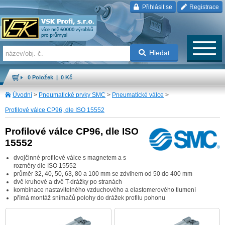
Přihlásit se
Registrace
Hledat
0 Položek | 0 Kč
Úvodní
>
Pneumatické prvky SMC
>
Pneumatické válce
>
Profilové válce CP96, dle ISO 15552
Profilové válce CP96, dle ISO
15552
dvojčinné profilové válce s magnetem a s
rozměry dle ISO 15552
průměr 32, 40, 50, 63, 80 a 100 mm se zdvihem od 50 do 400 mm
dvě kruhové a dvě T-drážky po stranách
kombinace nastavitelného vzduchového a elastomerového tlumení
přímá montáž snímačů polohy do drážek profilu pohonu