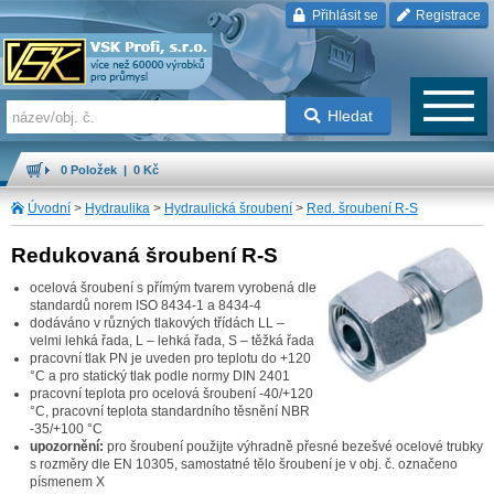
Přihlásit se
Registrace
Hledat
0 Položek | 0 Kč
Úvodní
>
Hydraulika
>
Hydraulická šroubení
>
Red. šroubení R-S
Redukovaná šroubení R-S
ocelová šroubení s přímým tvarem vyrobená dle
standardů norem ISO 8434-1 a 8434-4
dodáváno v různých tlakových třídách LL –
velmi lehká řada, L – lehká řada, S – těžká řada
pracovní tlak PN je uveden pro teplotu do +120
°C a pro statický tlak podle normy DIN 2401
pracovní teplota pro ocelová šroubení -40/+120
°C, pracovní teplota standardního těsnění NBR
-35/+100 °C
upozornění:
pro šroubení použijte výhradně přesné bezešvé ocelové trubky
s rozměry dle EN 10305, samostatné tělo šroubení je v obj. č. označeno
písmenem X