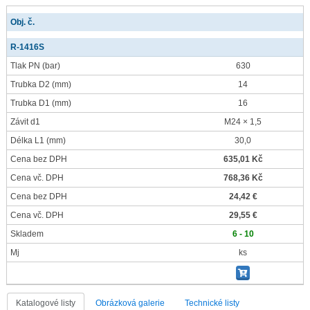
Obj. č.
R-1416S
Tlak PN
(bar)
630
Trubka D2
(mm)
14
Trubka D1
(mm)
16
Závit d1
M24 × 1,5
Délka L1
(mm)
30,0
Cena bez DPH
635,01 Kč
Cena vč. DPH
768,36 Kč
Cena bez DPH
24,42 €
Cena vč. DPH
29,55 €
Skladem
6 - 10
Mj
ks
Katalogové listy
Obrázková galerie
Technické listy