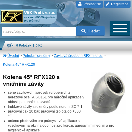
Přihlásit se
Registrace
Hledat
0 Položek | 0 Kč
Úvodní
>
Potrubní systémy
>
Závitová šroubení RFX - nerez
>
Kolena 45° RFX120
Kolena 45° RFX120 s
vnitřními závity
série závitových tvarovek vyrobených z
nerezové oceli AISI316L pro náročné aplikace v
oblasti potrubních rozvodů
trubkové závity s rozměry podle norem ISO 7-1
pracovní tlak 20 bar, pracovní teplota do +300
°C
určeno především pro průmyslové aplikace s
vysokoými nároky na odolnost pro korozi, agresivním médiím a pro
hygienické aplikace