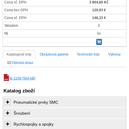
Cena vč. DPH
3 804,60 Kč
Cena bez DPH
120,93 €
Cena vč. DPH
146,33 €
Skladem
0
Mj
ks
Katalogové listy
Obrázková galerie
Technické listy
Výkresy
Odeslat dotaz
kl-1156 (564 kB)
Katalog zboží
Pneumatické prvky SMC
Šroubení
Rychlospojky a spojky