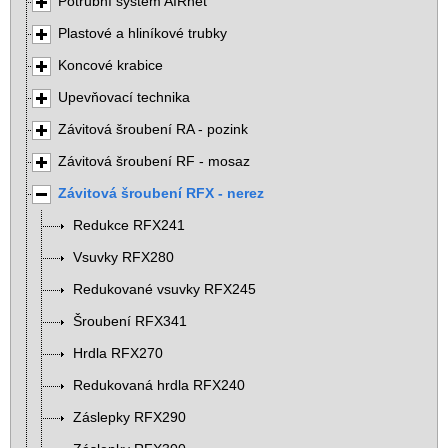
Potrubní systém AIRnet
Plastové a hliníkové trubky
Koncové krabice
Upevňovací technika
Závitová šroubení RA - pozink
Závitová šroubení RF - mosaz
Závitová šroubení RFX - nerez
Redukce RFX241
Vsuvky RFX280
Redukované vsuvky RFX245
Šroubení RFX341
Hrdla RFX270
Redukovaná hrdla RFX240
Záslepky RFX290