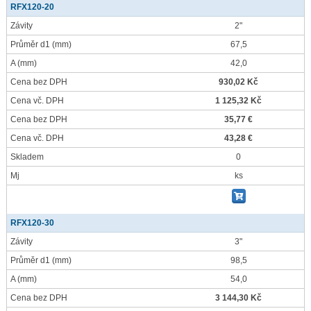
RFX120-20
Závity
2"
Průměr d1
(mm)
67,5
A
(mm)
42,0
Cena bez DPH
930,02 Kč
Cena vč. DPH
1 125,32 Kč
Cena bez DPH
35,77 €
Cena vč. DPH
43,28 €
Skladem
0
Mj
ks
RFX120-30
Závity
3"
Průměr d1
(mm)
98,5
A
(mm)
54,0
Cena bez DPH
3 144,30 Kč