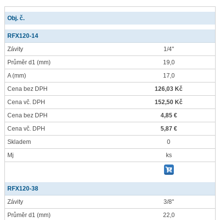
Obj. č.
RFX120-14
Závity
1/4"
Průměr d1
(mm)
19,0
A
(mm)
17,0
Cena bez DPH
126,03 Kč
Cena vč. DPH
152,50 Kč
Cena bez DPH
4,85 €
Cena vč. DPH
5,87 €
Skladem
0
Mj
ks
RFX120-38
Závity
3/8"
Průměr d1
(mm)
22,0