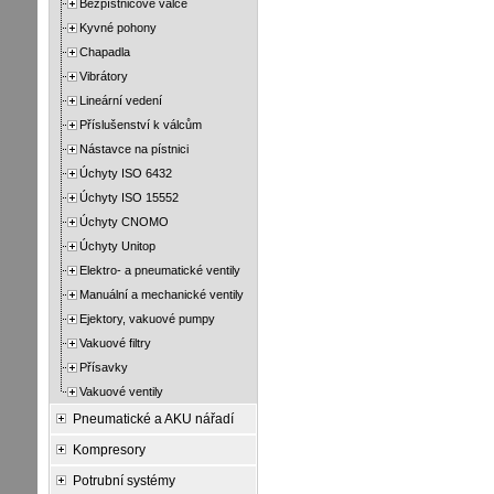
Bezpístnicové válce
Kyvné pohony
Chapadla
Vibrátory
Lineární vedení
Příslušenství k válcům
Nástavce na pístnici
Úchyty ISO 6432
Úchyty ISO 15552
Úchyty CNOMO
Úchyty Unitop
Elektro- a pneumatické ventily
Manuální a mechanické ventily
Ejektory, vakuové pumpy
Vakuové filtry
Přísavky
Vakuové ventily
Pneumatické a AKU nářadí
Kompresory
Potrubní systémy