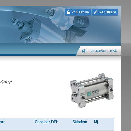
Přihlásit se
Registrace
0 Položek | 0 Kč
vých tyčí
bar
Cena bez DPH
Skladem
Mj