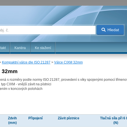
Hledat
takt
Kariéra
Ke stažení
>
Kompaktní válce dle ISO 21287
>
Válce CIXM 32mm
M 32mm
obená s rozměry podle normy ISO 21287, provedení s víky spojenými pomocí třmeno
yp CIXM - vnější závit na pístnici
mením v koncových polohách
Zdvih
Připojení
Závit pístnice
Tlačná síla při 6 
(mm)
(N)