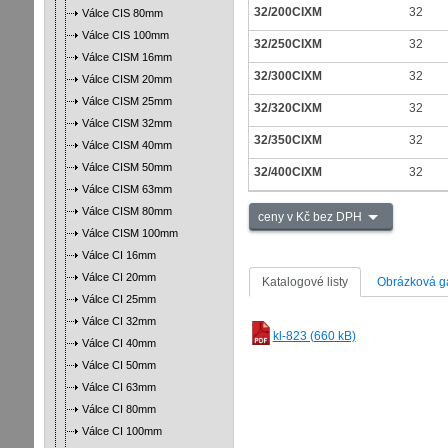
32/200CIXM
32
Válce CIS 80mm
Válce CIS 100mm
32/250CIXM
32
Válce CISM 16mm
32/300CIXM
32
Válce CISM 20mm
Válce CISM 25mm
32/320CIXM
32
Válce CISM 32mm
32/350CIXM
32
Válce CISM 40mm
Válce CISM 50mm
32/400CIXM
32
Válce CISM 63mm
Válce CISM 80mm
ceny v Kč bez DPH
Válce CISM 100mm
Válce CI 16mm
Válce CI 20mm
Katalogové listy
Obrázková ga
Válce CI 25mm
Válce CI 32mm
kl-823 (660 kB)
Válce CI 40mm
Válce CI 50mm
Válce CI 63mm
Válce CI 80mm
Válce CI 100mm