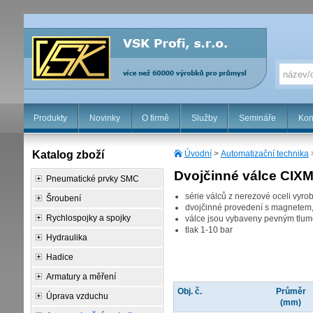
Produkty
Novinky
O firmě
Služby
Semináře
Kon
Katalog zboží
Úvodní
>
Automatizační technika
Dvojčinné válce CIX
Pneumatické prvky SMC
série válců z nerezové oceli vyr
Šroubení
dvojčinné provedení s magnetem, t
Rychlospojky a spojky
válce jsou vybaveny pevným tlu
tlak 1-10 bar
Hydraulika
Hadice
Armatury a měření
Obj. č.
Průměr
Úprava vzduchu
(mm)