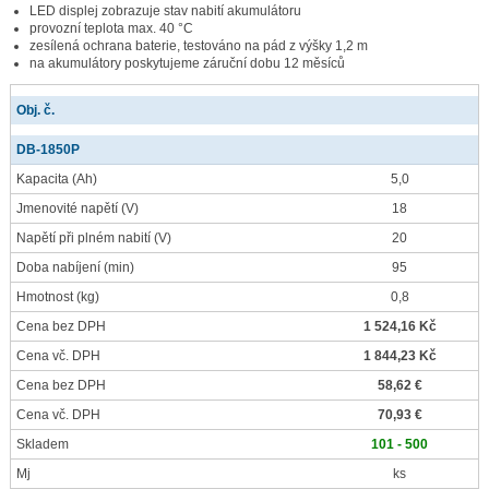
LED displej zobrazuje stav nabití akumulátoru
provozní teplota max. 40 °C
zesílená ochrana baterie, testováno na pád z výšky 1,2 m
na akumulátory poskytujeme záruční dobu 12 měsíců
Obj. č.
DB-1850P
Kapacita
(Ah)
5,0
Jmenovité napětí
(V)
18
Napětí při plném nabití
(V)
20
Doba nabíjení
(min)
95
Hmotnost
(kg)
0,8
Cena bez DPH
1 524,16 Kč
Cena vč. DPH
1 844,23 Kč
Cena bez DPH
58,62 €
Cena vč. DPH
70,93 €
Skladem
101 - 500
Mj
ks