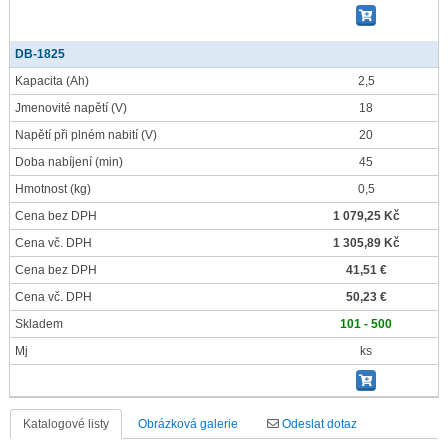
DB-1825
Kapacita
(Ah)
2,5
Jmenovité napětí
(V)
18
Napětí při plném nabití
(V)
20
Doba nabíjení
(min)
45
Hmotnost
(kg)
0,5
Cena bez DPH
1 079,25 Kč
Cena vč. DPH
1 305,89 Kč
Cena bez DPH
41,51 €
Cena vč. DPH
50,23 €
Skladem
101 - 500
Mj
ks
Katalogové listy
Obrázková galerie
Odeslat dotaz