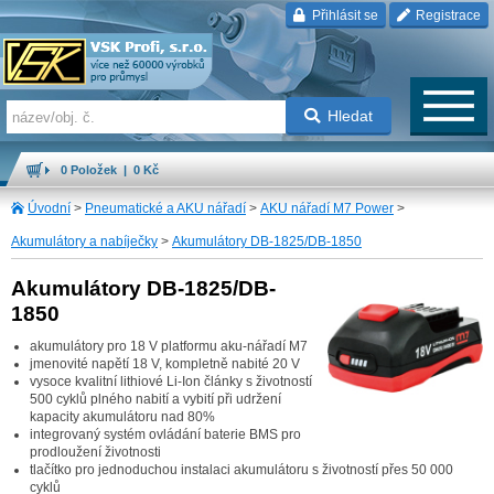
Přihlásit se
Registrace
Hledat
0 Položek | 0 Kč
Úvodní
>
Pneumatické a AKU nářadí
>
AKU nářadí M7 Power
>
Akumulátory a nabíječky
>
Akumulátory DB-1825/DB-1850
Akumulátory DB-1825/DB-
1850
akumulátory pro 18 V platformu aku-nářadí M7
jmenovité napětí 18 V, kompletně nabité 20 V
vysoce kvalitní lithiové Li-Ion články s životností
500 cyklů plného nabití a vybití při udržení
kapacity akumulátoru nad 80%
integrovaný systém ovládání baterie BMS pro
prodloužení životnosti
tlačítko pro jednoduchou instalaci akumulátoru s životností přes 50 000
cyklů