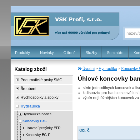
Produkty
Novinky
O firmě
Služby
Semináře
Kon
Katalog zboží
Úvodní
>
Hydraulika
>
Koncovky
Úhlové koncovky banj
Pneumatické prvky SMC
série jednodílných koncovek a lis
Šroubení
k dispozici pro hadice se světlo
Rychlospojky a spojky
výběr nejběžnějších koncovek za
Hydraulika
Hydraulické hadice
Koncovky EXC
Lisovací prstýnky EFR
Obj. č.
Koncovky EG-F