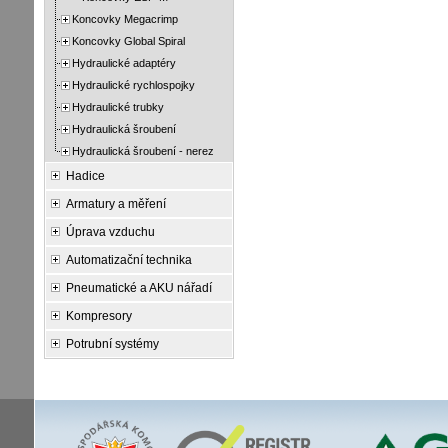
Koncovky Megacrimp
Koncovky Global Spiral
Hydraulické adaptéry
Hydraulické rychlospojky
Hydraulické trubky
Hydraulická šroubení
Hydraulická šroubení - nerez
Hadice
Armatury a měření
Úprava vzduchu
Automatizační technika
Pneumatické a AKU nářadí
Kompresory
Potrubní systémy