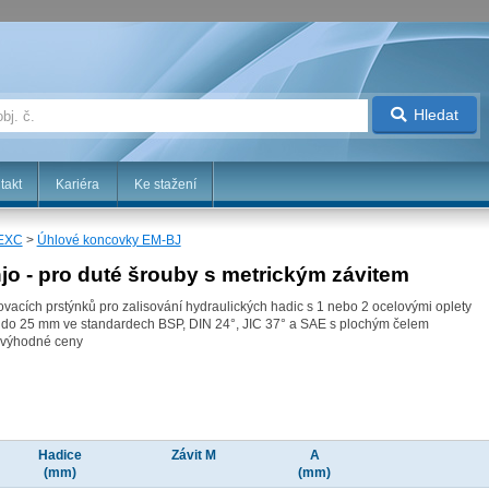
Hledat
takt
Kariéra
Ke stažení
 EXC
>
Úhlové koncovky EM-BJ
o - pro duté šrouby s metrickým závitem
ovacích prstýnků pro zalisování hydraulických hadic s 1 nebo 2 ocelovými oplety
stí do 25 mm ve standardech BSP, DIN 24°, JIC 37° a SAE s plochým čelem
 výhodné ceny
Hadice
Závit M
A
(mm)
(mm)