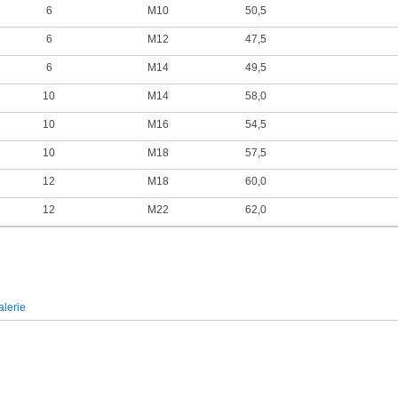
6
M10
50,5
6
M12
47,5
6
M14
49,5
10
M14
58,0
10
M16
54,5
10
M18
57,5
12
M18
60,0
12
M22
62,0
lerie