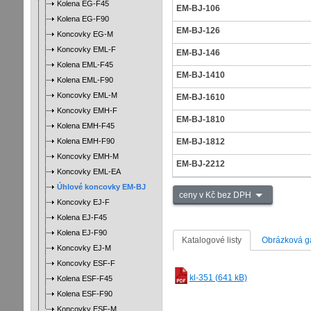
Kolena EG-F45
EM-BJ-106
Kolena EG-F90
EM-BJ-126
Koncovky EG-M
Koncovky EML-F
EM-BJ-146
Kolena EML-F45
EM-BJ-1410
Kolena EML-F90
Koncovky EML-M
EM-BJ-1610
Koncovky EMH-F
EM-BJ-1810
Kolena EMH-F45
Kolena EMH-F90
EM-BJ-1812
Koncovky EMH-M
EM-BJ-2212
Koncovky EML-EA
Úhlové koncovky EM-BJ
ceny v Kč bez DPH
Koncovky EJ-F
Kolena EJ-F45
Kolena EJ-F90
Katalogové listy
Obrázková ga
Koncovky EJ-M
Koncovky ESF-F
kl-351 (641 kB)
Kolena ESF-F45
Kolena ESF-F90
Koncovky ESF-M