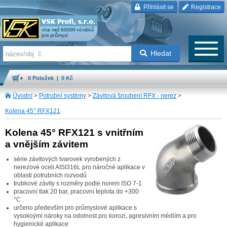
Přihlásit se
Registrace
Hledat
0 Položek | 0 Kč
Úvodní
>
Potrubní systémy
>
Závitová šroubení RFX - nerez
>
Kolena 45° RFX121
Kolena 45° RFX121 s vnitřním
a vnějším závitem
série závitových tvarovek vyrobených z
nerezové oceli AISI316L pro náročné aplikace v
oblasti potrubních rozvodů
trubkové závity s rozměry podle norem ISO 7-1
pracovní tlak 20 bar, pracovní teplota do +300
°C
určeno především pro průmyslové aplikace s
vysokoými nároky na odolnost pro korozi, agresivním médiím a pro
hygienické aplikace