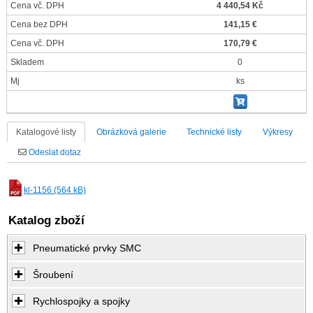
Cena vč. DPH
4 440,54 Kč
Cena bez DPH
141,15 €
Cena vč. DPH
170,79 €
Skladem
0
Mj
ks
Katalogové listy
Obrázková galerie
Technické listy
Výkresy
Odeslat dotaz
kl-1156 (564 kB)
Katalog zboží
Pneumatické prvky SMC
Šroubení
Rychlospojky a spojky