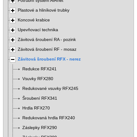
Potrubní systém AIRnet
Plastové a hliníkové trubky
Koncové krabice
Upevňovací technika
Závitová šroubení RA - pozink
Závitová šroubení RF - mosaz
Závitová šroubení RFX - nerez
Redukce RFX241
Vsuvky RFX280
Redukované vsuvky RFX245
Šroubení RFX341
Hrdla RFX270
Redukovaná hrdla RFX240
Záslepky RFX290