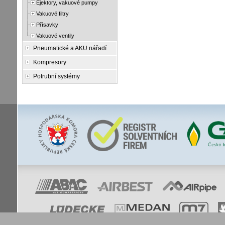
Ejektory, vakuové pumpy
Vakuové filtry
Přísavky
Vakuové ventily
Pneumatické a AKU nářadí
Kompresory
Potrubní systémy