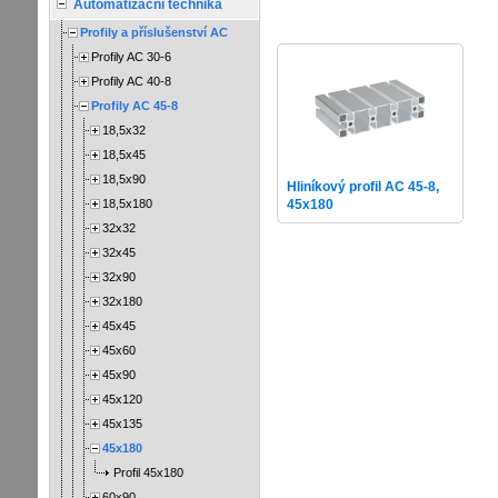
Automatizační technika
Profily a příslušenství AC
Profily AC 30-6
Profily AC 40-8
Profily AC 45-8
18,5x32
18,5x45
18,5x90
Hliníkový profil AC 45-8,
18,5x180
45x180
32x32
32x45
32x90
32x180
45x45
45x60
45x90
45x120
45x135
45x180
Profil 45x180
60x90