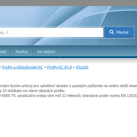
Hledat
takt
Kariéra
Ke stažení
>
Profily a příslušenství AC
>
Profily AC 45-8
>
45x180
níkovým řezem určený pro vytváření struktur s vysokým zatížením ve směru delší stra
ky 10 drážkám na všech stranách profilu
AW 6060 T5, anodizační vrstva více než 12 mikronů, tolerance podle normy EN 1202