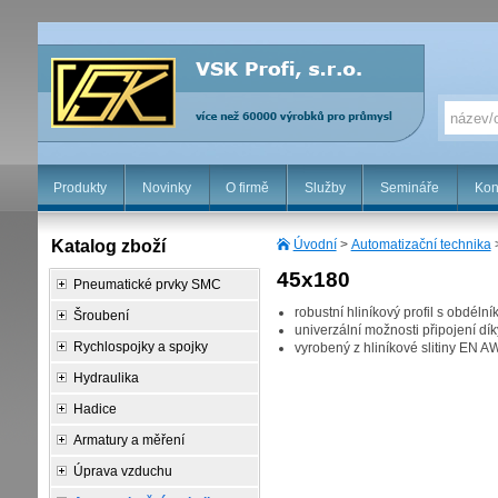
Produkty
Novinky
O firmě
Služby
Semináře
Kon
Katalog zboží
Úvodní
>
Automatizační technika
45x180
Pneumatické prvky SMC
robustní hliníkový profil s obdél
Šroubení
univerzální možnosti připojení dí
Rychlospojky a spojky
vyrobený z hliníkové slitiny EN 
Hydraulika
Hadice
Armatury a měření
Úprava vzduchu