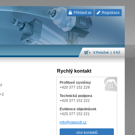
Přihlásit se
Registrace
0 Položek | 0 Kč
Rychlý kontakt
Profilové systémy
ny
+420 377 152 229
0-2
Technická podpora
+420 377 152 222
Evidence objednávek
+420 377 152 221
info@vskprofi.cz
více kontaktů