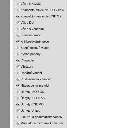
Válce CNOMO
Kompaktní válce dle ISO 21287
Kompaktní válce dle UNITOP
Válce DU
Válce s vedením
Závitové válce
Krátkozdvižné válce
Bezpístnicové válce
Kyvné pohony
Chapadla
Vibrátory
Lineární vedení
Příslušenství k válcům
Nástavce na pístnici
Úchyty ISO 6432
Úchyty ISO 15552
Úchyty CNOMO
Úchyty Unitop
Elektro- a pneumatické ventily
Manuální a mechanické ventily