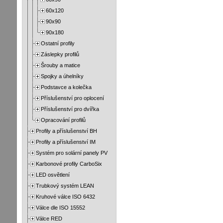
60x120
90x90
90x180
Ostatní profily
Záslepky profilů
Šrouby a matice
Spojky a úhelníky
Podstavce a kolečka
Příslušenství pro oplocení
Příslušenství pro dvířka
Opracování profilů
Profily a příslušenství BH
Profily a příslušenství IM
Systém pro solární panely PV
Karbonové profily CarboSix
LED osvětlení
Trubkový systém LEAN
Kruhové válce ISO 6432
Válce dle ISO 15552
Válce RED