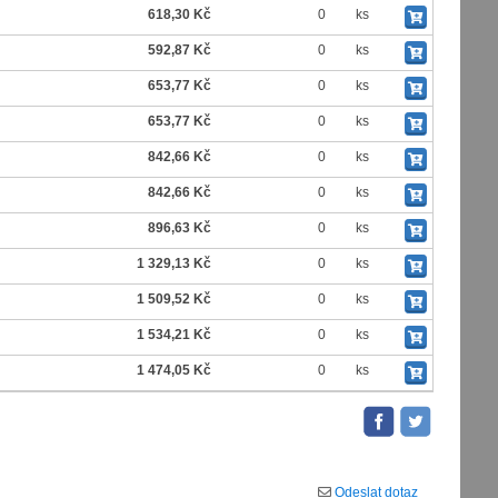
618,30 Kč
0
ks
592,87 Kč
0
ks
653,77 Kč
0
ks
653,77 Kč
0
ks
842,66 Kč
0
ks
842,66 Kč
0
ks
896,63 Kč
0
ks
1 329,13 Kč
0
ks
1 509,52 Kč
0
ks
1 534,21 Kč
0
ks
1 474,05 Kč
0
ks
Odeslat dotaz