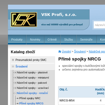
Produkty
Novinky
O firmě
Služby
Semináře
Kon
Katalog zboží
Úvodní
>
Šroubení
>
Nástrčné spo
Přímé spojky NRCG
Pneumatické prvky SMC
speciální spojky s kuličkovými lo
Šroubení
určeno zejména pro automatizační
Nástrčné spojky - plastové
Nástrčné spojky - miniaturní
Nástrčné spojky - palcové
Nástrčné spojky - uzavírací
Obj. č.
Hadičk
Nástrčné spojky - rotační
(mm)
Přímé spojky NRC
NRCG-M54
4
Přímé spojky NRCG