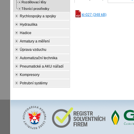
Rozdělovací lišty
Těsnící prostředky
kl-027 (348 kB)
Rychlospojky a spojky
Hydraulika
Hadice
Armatury a měření
Úprava vzduchu
Automatizační technika
Pneumatické a AKU nářadí
Kompresory
Potrubní systémy