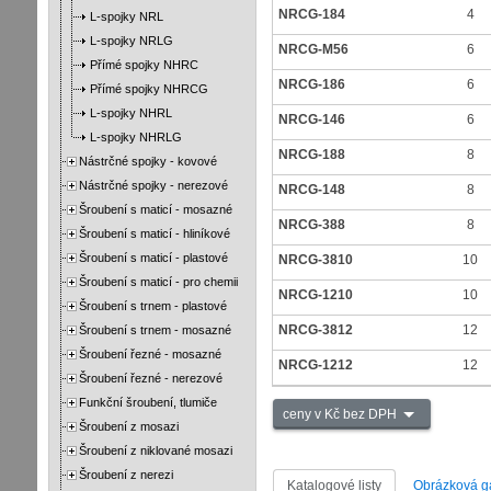
NRCG-184
4
L-spojky NRL
L-spojky NRLG
NRCG-M56
6
Přímé spojky NHRC
NRCG-186
6
Přímé spojky NHRCG
L-spojky NHRL
NRCG-146
6
L-spojky NHRLG
NRCG-188
8
Nástrčné spojky - kovové
Nástrčné spojky - nerezové
NRCG-148
8
Šroubení s maticí - mosazné
NRCG-388
8
Šroubení s maticí - hliníkové
Šroubení s maticí - plastové
NRCG-3810
10
Šroubení s maticí - pro chemii
NRCG-1210
10
Šroubení s trnem - plastové
NRCG-3812
12
Šroubení s trnem - mosazné
Šroubení řezné - mosazné
NRCG-1212
12
Šroubení řezné - nerezové
Funkční šroubení, tlumiče
ceny v Kč bez DPH
Šroubení z mosazi
Šroubení z niklované mosazi
Šroubení z nerezi
Katalogové listy
Obrázková ga