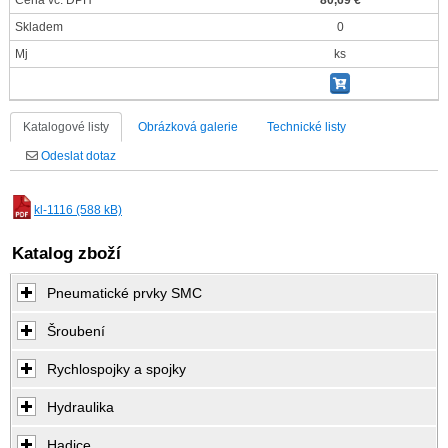
Cena vč. DPH
80,69 €
Skladem
0
Mj
ks
Katalogové listy
Obrázková galerie
Technické listy
Odeslat dotaz
kl-1116 (588 kB)
Katalog zboží
Pneumatické prvky SMC
Šroubení
Rychlospojky a spojky
Hydraulika
Hadice