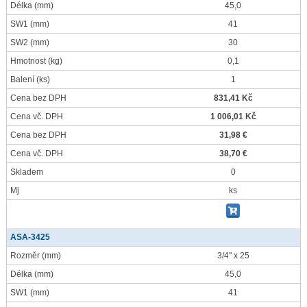
Délka
(mm)
45,0
SW1
(mm)
41
SW2
(mm)
30
Hmotnost
(kg)
0,1
Balení
(ks)
1
Cena bez DPH
831,41 Kč
Cena vč. DPH
1 006,01 Kč
Cena bez DPH
31,98 €
Cena vč. DPH
38,70 €
Skladem
0
Mj
ks
ASA-3425
Rozměr
(mm)
3/4" x 25
Délka
(mm)
45,0
SW1
(mm)
41