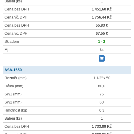
Balení
(ks)
1
Cena bez DPH
1 451,60 Kč
Cena vč. DPH
1 756,44 Kč
Cena bez DPH
55,83 €
Cena vč. DPH
67,55 €
Skladem
1 - 2
Mj
ks
ASA-1550
Rozměr
(mm)
1 1/2" x 50
Délka
(mm)
80,0
SW1
(mm)
75
SW2
(mm)
60
Hmotnost
(kg)
0,3
Balení
(ks)
1
Cena bez DPH
1 733,89 Kč