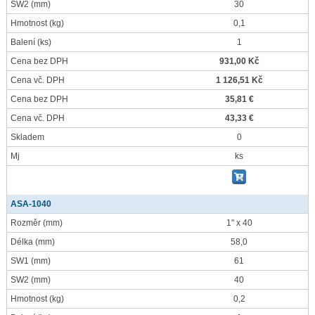
SW2
(mm)
30
Hmotnost
(kg)
0,1
Balení
(ks)
1
Cena bez DPH
931,00 Kč
Cena vč. DPH
1 126,51 Kč
Cena bez DPH
35,81 €
Cena vč. DPH
43,33 €
Skladem
0
Mj
ks
ASA-1040
Rozměr
(mm)
1" x 40
Délka
(mm)
58,0
SW1
(mm)
61
SW2
(mm)
40
Hmotnost
(kg)
0,2