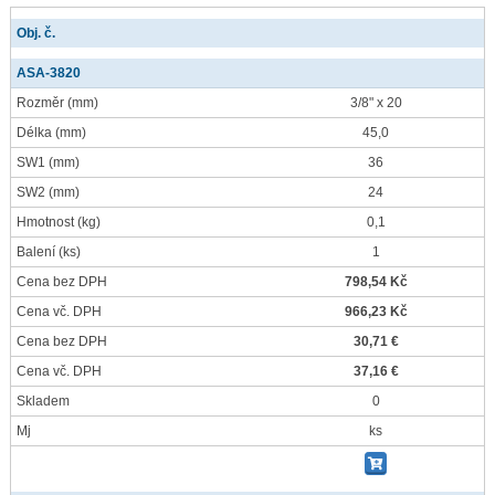
Obj. č.
ASA-3820
Rozměr
(mm)
3/8" x 20
Délka
(mm)
45,0
SW1
(mm)
36
SW2
(mm)
24
Hmotnost
(kg)
0,1
Balení
(ks)
1
Cena bez DPH
798,54 Kč
Cena vč. DPH
966,23 Kč
Cena bez DPH
30,71 €
Cena vč. DPH
37,16 €
Skladem
0
Mj
ks