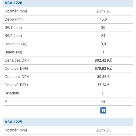
ASA-1220
Rozměr
(mm)
1/2" x 20
Délka
(mm)
45,0
SW1
(mm)
36
SW2
(mm)
24
Hmotnost
(kg)
0,0
Balení
(ks)
1
Cena bez DPH
802,42 Kč
Cena vč. DPH
970,93 Kč
Cena bez DPH
30,86 €
Cena vč. DPH
37,34 €
Skladem
0
Mj
ks
ASA-1225
Rozměr
(mm)
1/2" x 25