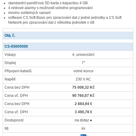
standardní paměťová SD karta s kapacitou 4 GB
4 reléové alarmy s možností volného programování
mnoho volitelných variant
software CS Soft Basic pro zpracování dat z jedné jednotky a CS Soft
Network pro zpracování dat z několika jednotek v síti
Obj. č.
CS-05005000
Vstupy
4, univerzální
Displej
7"
Připojení kabelů
volné konce
Napětí
230 V AC
Cena bez DPH
75 008,32 Kč
Cena vč. DPH
90 760,07 Kč
Cena bez DPH
2 884,94 €
Cena vč. DPH
3 490,78 €
Dostupnost
na dotaz ●
Mj
ks