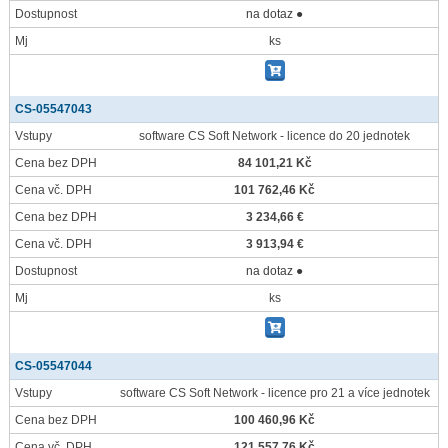
Dostupnost
na dotaz ●
Mj
ks
CS-05547043
Vstupy
software CS Soft Network - licence do 20 jednotek
Cena bez DPH
84 101,21 Kč
Cena vč. DPH
101 762,46 Kč
Cena bez DPH
3 234,66 €
Cena vč. DPH
3 913,94 €
Dostupnost
na dotaz ●
Mj
ks
CS-05547044
Vstupy
software CS Soft Network - licence pro 21 a více jednotek
Cena bez DPH
100 460,96 Kč
Cena vč. DPH
121 557,76 Kč