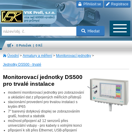
Přihlásit se
Registrace
Hledat
0 Položek | 0 Kč
Úvodní
>
Armatury a měření
>
Monitorovací jednotky
>
Jednotky DS500 - trvalé
Monitorovací jednotky DS500
pro trvalé instalace
moderní monitorovací jednotky pro zobrazování
a ukládání dat z připojených měřicích přístrojů
stacionární provedení pro trvalou instalaci s
krytím IP65
7" barevný dotykový displej se zobrazováním
grafů, hodnot a statistik
možnost připojení až 12 senzorů přes
univerzální vstupy - pro kabely s volnými konci
připojení k síti přes Ethernet, USB-připojení