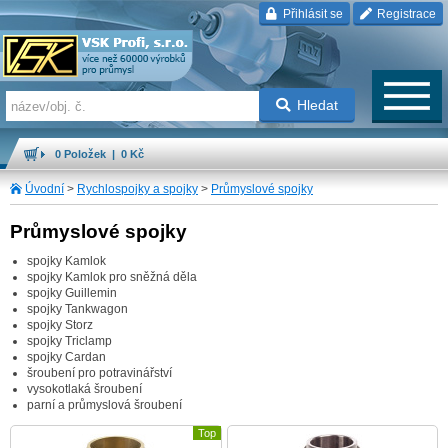
Přihlásit se
Registrace
Hledat
0 Položek | 0 Kč
Úvodní
>
Rychlospojky a spojky
>
Průmyslové spojky
Průmyslové spojky
spojky Kamlok
spojky Kamlok pro sněžná děla
spojky Guillemin
spojky Tankwagon
spojky Storz
spojky Triclamp
spojky Cardan
šroubení pro potravinářství
vysokotlaká šroubení
parní a průmyslová šroubení
Top