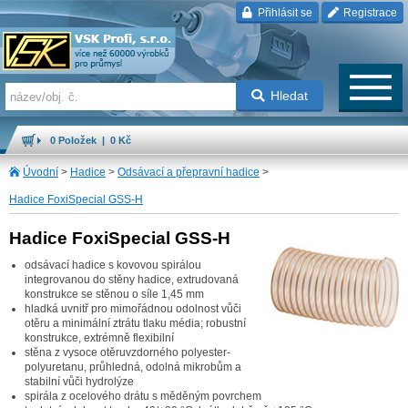
Přihlásit se
Registrace
Hledat
0 Položek | 0 Kč
Úvodní
>
Hadice
>
Odsávací a přepravní hadice
>
Hadice FoxiSpecial GSS-H
Hadice FoxiSpecial GSS-H
odsávací hadice s kovovou spirálou
integrovanou do stěny hadice, extrudovaná
konstrukce se stěnou o síle 1,45 mm
hladká uvnitř pro mimořádnou odolnost vůči
otěru a minimální ztrátu tlaku média; robustní
konstrukce, extrémně flexibilní
stěna z vysoce otěruvzdorného polyester-
polyuretanu, průhledná, odolná mikrobům a
stabilní vůči hydrolýze
spirála z ocelového drátu s měděným povrchem