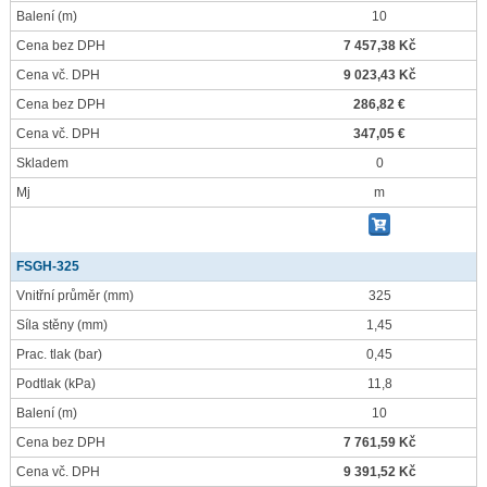
Balení
(m)
10
Cena bez DPH
7 457,38 Kč
Cena vč. DPH
9 023,43 Kč
Cena bez DPH
286,82 €
Cena vč. DPH
347,05 €
Skladem
0
Mj
m
FSGH-325
Vnitřní průměr
(mm)
325
Síla stěny
(mm)
1,45
Prac. tlak
(bar)
0,45
Podtlak
(kPa)
11,8
Balení
(m)
10
Cena bez DPH
7 761,59 Kč
Cena vč. DPH
9 391,52 Kč