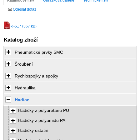
Katalogové listy
Obrázková galerie
Technické listy
Odeslat dotaz
kl-517 (367 kB)
Katalog zboží
Pneumatické prvky SMC
Šroubení
Rychlospojky a spojky
Hydraulika
Hadice
Hadičky z polyuretanu PU
Hadičky z polyamidu PA
Hadičky ostatní