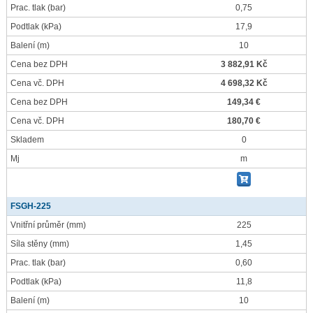
Prac. tlak
(bar)
0,75
Podtlak
(kPa)
17,9
Balení
(m)
10
Cena bez DPH
3 882,91 Kč
Cena vč. DPH
4 698,32 Kč
Cena bez DPH
149,34 €
Cena vč. DPH
180,70 €
Skladem
0
Mj
m
FSGH-225
Vnitřní průměr
(mm)
225
Síla stěny
(mm)
1,45
Prac. tlak
(bar)
0,60
Podtlak
(kPa)
11,8
Balení
(m)
10