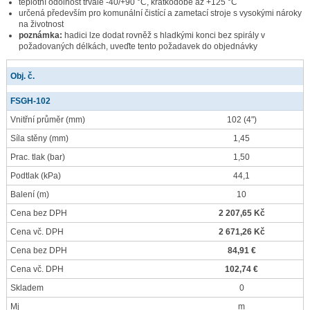
teplotní odolnost trvale -40/+90 °C, krátkodobě až +125 °C
určená především pro komunální čistící a zametací stroje s vysokými nároky
na životnost
poznámka:
hadici lze dodat rovněž s hladkými konci bez spirály v
požadovaných délkách, uveďte tento požadavek do objednávky
Obj. č.
FSGH-102
Vnitřní průměr
(mm)
102 (4")
Síla stěny
(mm)
1,45
Prac. tlak
(bar)
1,50
Podtlak
(kPa)
44,1
Balení
(m)
10
Cena bez DPH
2 207,65 Kč
Cena vč. DPH
2 671,26 Kč
Cena bez DPH
84,91 €
Cena vč. DPH
102,74 €
Skladem
0
Mj
m