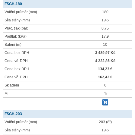
FSGH-180
Vnitřní průměr
(mm)
180
Síla stěny
(mm)
1,45
Prac. tlak
(bar)
0,75
Podtlak
(kPa)
17,9
Balení
(m)
10
Cena bez DPH
3 489,97 Kč
Cena vč. DPH
4 222,86 Kč
Cena bez DPH
134,23 €
Cena vč. DPH
162,42 €
Skladem
0
Mj
m
FSGH-203
Vnitřní průměr
(mm)
203 (8")
Síla stěny
(mm)
1,45