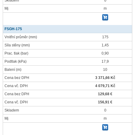
Skladem
0
Mj
m
FSGH-175
Vnitřní průměr
(mm)
175
Síla stěny
(mm)
1,45
Prac. tlak
(bar)
0,90
Podtlak
(kPa)
17,9
Balení
(m)
10
Cena bez DPH
3 371,66 Kč
Cena vč. DPH
4 079,71 Kč
Cena bez DPH
129,68 €
Cena vč. DPH
156,91 €
Skladem
0
Mj
m