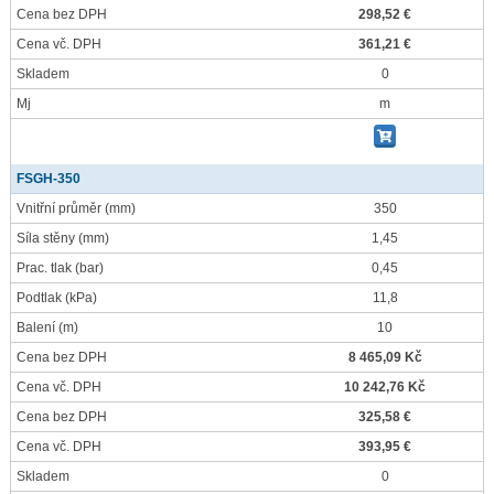
Cena bez DPH
298,52 €
Cena vč. DPH
361,21 €
Skladem
0
Mj
m
FSGH-350
Vnitřní průměr
(mm)
350
Síla stěny
(mm)
1,45
Prac. tlak
(bar)
0,45
Podtlak
(kPa)
11,8
Balení
(m)
10
Cena bez DPH
8 465,09 Kč
Cena vč. DPH
10 242,76 Kč
Cena bez DPH
325,58 €
Cena vč. DPH
393,95 €
Skladem
0