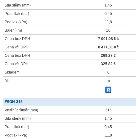
Síla stěny
(mm)
1,45
Prac. tlak
(bar)
0,45
Podtlak
(kPa)
11,8
Balení
(m)
10
Cena bez DPH
7 001,08 Kč
Cena vč. DPH
8 471,31 Kč
Cena bez DPH
269,27 €
Cena vč. DPH
325,82 €
Skladem
0
Mj
m
FSGH-315
Vnitřní průměr
(mm)
315
Síla stěny
(mm)
1,45
Prac. tlak
(bar)
0,45
Podtlak
(kPa)
11,8