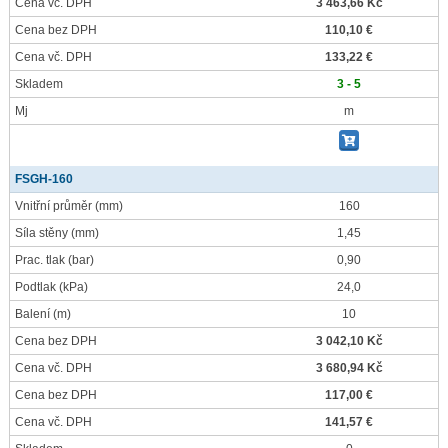
Cena vč. DPH
3 463,66 Kč
Cena bez DPH
110,10 €
Cena vč. DPH
133,22 €
Skladem
3 - 5
Mj
m
FSGH-160
Vnitřní průměr
(mm)
160
Síla stěny
(mm)
1,45
Prac. tlak
(bar)
0,90
Podtlak
(kPa)
24,0
Balení
(m)
10
Cena bez DPH
3 042,10 Kč
Cena vč. DPH
3 680,94 Kč
Cena bez DPH
117,00 €
Cena vč. DPH
141,57 €