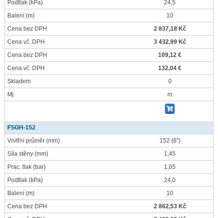
Podtlak
(kPa)
24,5
Balení
(m)
10
Cena bez DPH
2 837,18 Kč
Cena vč. DPH
3 432,99 Kč
Cena bez DPH
109,12 €
Cena vč. DPH
132,04 €
Skladem
0
Mj
m
FSGH-152
Vnitřní průměr
(mm)
152 (6")
Síla stěny
(mm)
1,45
Prac. tlak
(bar)
1,05
Podtlak
(kPa)
24,0
Balení
(m)
10
Cena bez DPH
2 862,53 Kč