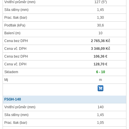
Vnitřní průměr
(mm)
127 (5")
Síla stěny
(mm)
1,45
Prac. tlak
(bar)
1,30
Podtlak
(kPa)
30,6
Balení
(m)
10
Cena bez DPH
2 765,36 Kč
Cena vč. DPH
3 346,09 Kč
Cena bez DPH
106,36 €
Cena vč. DPH
128,70 €
Skladem
6 - 10
Mj
m
FSGH-140
Vnitřní průměr
(mm)
140
Síla stěny
(mm)
1,45
Prac. tlak
(bar)
1,05