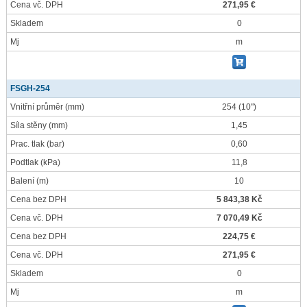
Cena vč. DPH
271,95 €
Skladem
0
Mj
m
FSGH-254
Vnitřní průměr
(mm)
254 (10")
Síla stěny
(mm)
1,45
Prac. tlak
(bar)
0,60
Podtlak
(kPa)
11,8
Balení
(m)
10
Cena bez DPH
5 843,38 Kč
Cena vč. DPH
7 070,49 Kč
Cena bez DPH
224,75 €
Cena vč. DPH
271,95 €
Skladem
0
Mj
m