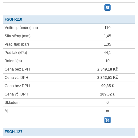
FSGH-110
Vnitřní průměr
(mm)
110
Síla stěny
(mm)
1,45
Prac. tlak
(bar)
1,35
Podtlak
(kPa)
44,1
Balení
(m)
10
Cena bez DPH
2 349,18 Kč
Cena vč. DPH
2 842,51 Kč
Cena bez DPH
90,35 €
Cena vč. DPH
109,32 €
Skladem
0
Mj
m
FSGH-127