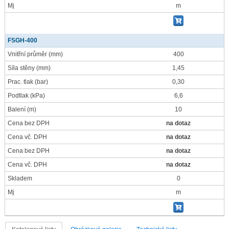
Mj
m
FSGH-400
Vnitřní průměr
(mm)
400
Síla stěny
(mm)
1,45
Prac. tlak
(bar)
0,30
Podtlak
(kPa)
6,6
Balení
(m)
10
Cena bez DPH
na dotaz
Cena vč. DPH
na dotaz
Cena bez DPH
na dotaz
Cena vč. DPH
na dotaz
Skladem
0
Mj
m