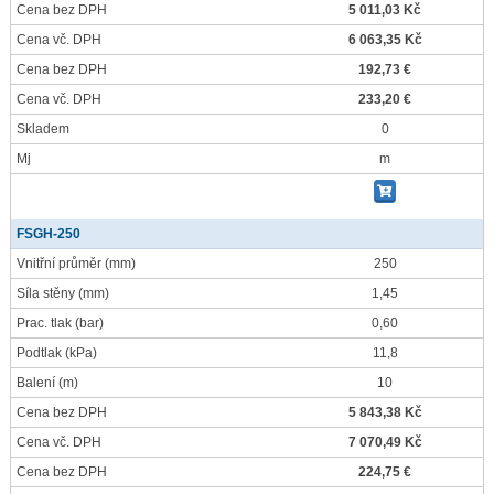
Cena bez DPH
5 011,03 Kč
Cena vč. DPH
6 063,35 Kč
Cena bez DPH
192,73 €
Cena vč. DPH
233,20 €
Skladem
0
Mj
m
FSGH-250
Vnitřní průměr
(mm)
250
Síla stěny
(mm)
1,45
Prac. tlak
(bar)
0,60
Podtlak
(kPa)
11,8
Balení
(m)
10
Cena bez DPH
5 843,38 Kč
Cena vč. DPH
7 070,49 Kč
Cena bez DPH
224,75 €