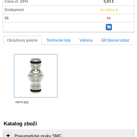
Cena vč. DPH
5,93 €
Dostupnost
do týdne ●
Mj
ks
Obrázková galerie
Technické listy
Výkresy
Odeslat dotaz
wpna.jpg
Katalog zboží
Pneumatické prvky SMC