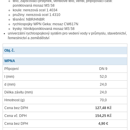
tělo, zajišťovací prstýnek, ventilové tělo, ventil, připojovací části:
poniklovaná mosaz MS 58
koule: nerezová ocel 1.4034
pružiny: nerezová ocel 1.4310
těsnění: NBR/HNBR
rychlospojky WPN Geka: mosaz CW617N
trysky: hliník/poniklovaná mosaz MS 58
univerzální rychlospojkový systém pro vedení vody v průmyslu, stavebnictví,
řemeslnictví a zemědělství
Obj. č.
WPNA
Připojení
DN 9
l
(mm)
52,0
d
(mm)
24,0
Délka závitu
(mm)
24,0
Hmotnost
(g)
70,0
Cena bez DPH
127,48 Kč
Cena vč. DPH
154,25 Kč
Cena bez DPH
4,90 €