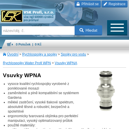
Přihlásit se
Registrace
Hledat
0 Položek | 0 Kč
Úvodní
>
Rychlospojky a spojky
>
Spojky pro vodu
>
Rychlospojky Water Profi WPN
>
Vsuvky WPNA
Vsuvky WPNA
vysoce kvalitní rychlospojky vyrobené z
poniklované mosazi
zaměnitelné a plně kompatibilní se systémem
Gardena
měkké zastrčení, vysoké tlakové spektrum,
absolutně těsné a robustní, bezpečné a
spolehlivé
ergonomicky tvarovaná objímka pro perfektní
manipulaci, vysoký optimalizovaný průtok
použité materiály: