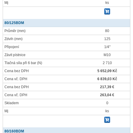
Mj
ks
80/125BDM
Průměr
(mm)
80
Zdvih
(mm)
125
Připojení
1/4"
Závit pístnice
M10
Tlačná síla při 6 bar
(N)
2 710
Cena bez DPH
5 652,09 Kč
Cena vč. DPH
6 839,03 Kč
Cena bez DPH
217,39 €
Cena vč. DPH
263,04 €
Skladem
0
Mj
ks
80/160BDM