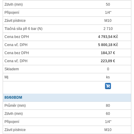
Zdvih
(mm)
50
Připojení
1/4"
Závit pístnice
M10
Tlačná síla při 6 bar
(N)
2 710
Cena bez DPH
4 793,54 Kč
Cena vč. DPH
5 800,18 Kč
Cena bez DPH
184,37 €
Cena vč. DPH
223,09 €
Skladem
0
Mj
ks
80/60BDM
Průměr
(mm)
80
Zdvih
(mm)
60
Připojení
1/4"
Závit pístnice
M10