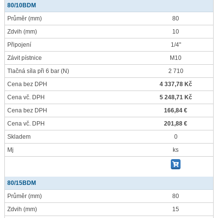
80/10BDM
Průměr
(mm)
80
Zdvih
(mm)
10
Připojení
1/4"
Závit pístnice
M10
Tlačná síla při 6 bar
(N)
2 710
Cena bez DPH
4 337,78 Kč
Cena vč. DPH
5 248,71 Kč
Cena bez DPH
166,84 €
Cena vč. DPH
201,88 €
Skladem
0
Mj
ks
80/15BDM
Průměr
(mm)
80
Zdvih
(mm)
15