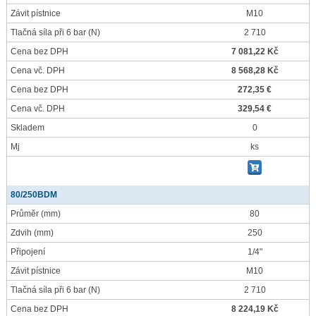
Závit pístnice
M10
Tlačná síla při 6 bar
(N)
2 710
Cena bez DPH
7 081,22 Kč
Cena vč. DPH
8 568,28 Kč
Cena bez DPH
272,35 €
Cena vč. DPH
329,54 €
Skladem
0
Mj
ks
80/250BDM
Průměr
(mm)
80
Zdvih
(mm)
250
Připojení
1/4"
Závit pístnice
M10
Tlačná síla při 6 bar
(N)
2 710
Cena bez DPH
8 224,19 Kč