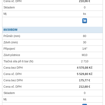
Cena vč. DPH
210,06 €
Skladem
0
Mj
ks
80/30BDM
Průměr
(mm)
80
Zdvih
(mm)
30
Připojení
1/4"
Závit pístnice
M10
Tlačná síla při 6 bar
(N)
2 710
Cena bez DPH
4 570,08 Kč
Cena vč. DPH
5 529,80 Kč
Cena bez DPH
175,77 €
Cena vč. DPH
212,68 €
Skladem
0
Mj
ks