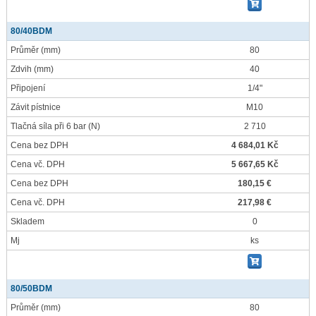
80/40BDM
Průměr
(mm)
80
Zdvih
(mm)
40
Připojení
1/4"
Závit pístnice
M10
Tlačná síla při 6 bar
(N)
2 710
Cena bez DPH
4 684,01 Kč
Cena vč. DPH
5 667,65 Kč
Cena bez DPH
180,15 €
Cena vč. DPH
217,98 €
Skladem
0
Mj
ks
80/50BDM
Průměr
(mm)
80