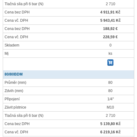
Tlačná síla při 6 bar
(N)
2 710
Cena bez DPH
4 911,91 Kč
Cena vč. DPH
5 943,41 Kč
Cena bez DPH
188,92 €
Cena vč. DPH
228,59 €
Skladem
0
Mj
ks
80/80BDM
Průměr
(mm)
80
Zdvih
(mm)
80
Připojení
1/4"
Závit pístnice
M10
Tlačná síla při 6 bar
(N)
2 710
Cena bez DPH
5 139,80 Kč
Cena vč. DPH
6 219,16 Kč