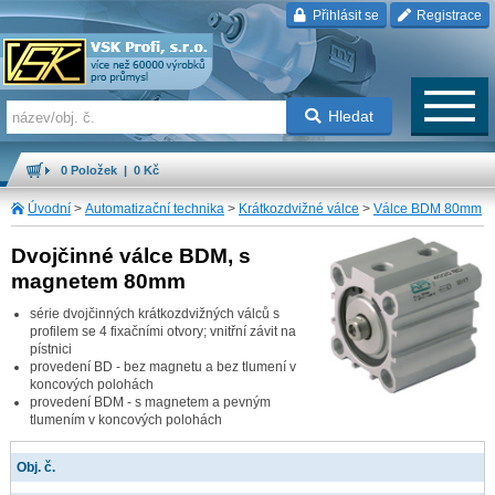
Přihlásit se
Registrace
Hledat
0 Položek | 0 Kč
Úvodní
>
Automatizační technika
>
Krátkozdvižné válce
>
Válce BDM 80mm
Dvojčinné válce BDM, s
magnetem 80mm
série dvojčinných krátkozdvižných válců s
profilem se 4 fixačními otvory; vnitřní závit na
pístnici
provedení BD - bez magnetu a bez tlumení v
koncových polohách
provedení BDM - s magnetem a pevným
tlumením v koncových polohách
Obj. č.