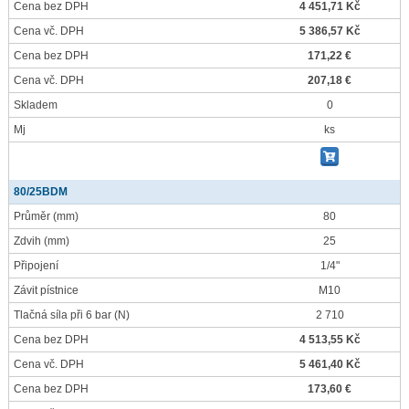
Cena bez DPH
4 451,71 Kč
Cena vč. DPH
5 386,57 Kč
Cena bez DPH
171,22 €
Cena vč. DPH
207,18 €
Skladem
0
Mj
ks
80/25BDM
Průměr
(mm)
80
Zdvih
(mm)
25
Připojení
1/4"
Závit pístnice
M10
Tlačná síla při 6 bar
(N)
2 710
Cena bez DPH
4 513,55 Kč
Cena vč. DPH
5 461,40 Kč
Cena bez DPH
173,60 €