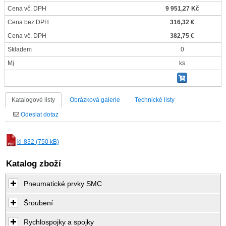
Cena vč. DPH
9 951,27 Kč
Cena bez DPH
316,32 €
Cena vč. DPH
382,75 €
Skladem
0
Mj
ks
Katalogové listy
Obrázková galerie
Technické listy
Odeslat dotaz
kl-832 (750 kB)
Katalog zboží
Pneumatické prvky SMC
Šroubení
Rychlospojky a spojky