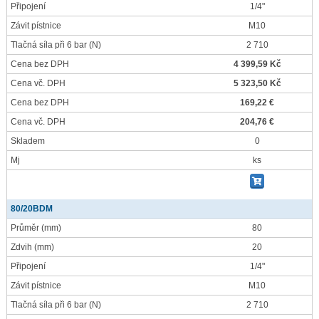
Připojení
1/4"
Závit pístnice
M10
Tlačná síla při 6 bar
(N)
2 710
Cena bez DPH
4 399,59 Kč
Cena vč. DPH
5 323,50 Kč
Cena bez DPH
169,22 €
Cena vč. DPH
204,76 €
Skladem
0
Mj
ks
80/20BDM
Průměr
(mm)
80
Zdvih
(mm)
20
Připojení
1/4"
Závit pístnice
M10
Tlačná síla při 6 bar
(N)
2 710