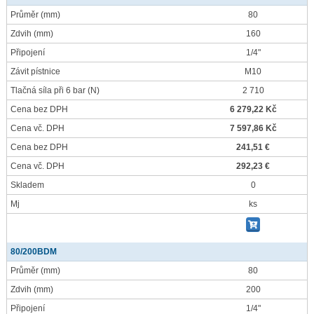
Průměr
(mm)
80
Zdvih
(mm)
160
Připojení
1/4"
Závit pístnice
M10
Tlačná síla při 6 bar
(N)
2 710
Cena bez DPH
6 279,22 Kč
Cena vč. DPH
7 597,86 Kč
Cena bez DPH
241,51 €
Cena vč. DPH
292,23 €
Skladem
0
Mj
ks
80/200BDM
Průměr
(mm)
80
Zdvih
(mm)
200
Připojení
1/4"