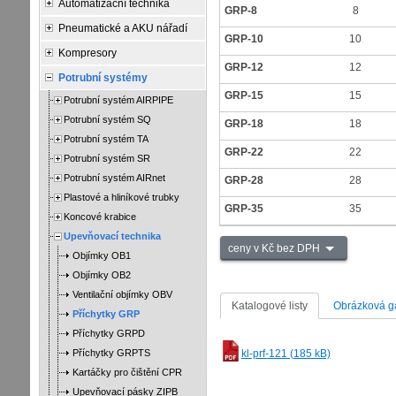
Automatizační technika
GRP-8
8
Pneumatické a AKU nářadí
GRP-10
10
Kompresory
GRP-12
12
Potrubní systémy
GRP-15
15
Potrubní systém AIRPIPE
Potrubní systém SQ
GRP-18
18
Potrubní systém TA
GRP-22
22
Potrubní systém SR
Potrubní systém AIRnet
GRP-28
28
Plastové a hliníkové trubky
GRP-35
35
Koncové krabice
Upevňovací technika
ceny v Kč bez DPH
Objímky OB1
Objímky OB2
Ventilační objímky OBV
Katalogové listy
Obrázková ga
Příchytky GRP
Příchytky GRPD
Příchytky GRPTS
kl-prf-121 (185 kB)
Kartáčky pro čištění CPR
Upevňovací pásky ZIPB