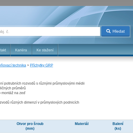
Hledat
takt
Kariéra
Ke stažení
ňovací technika
>
Příchytky GRP
ení potrubních rozvodů s různými průmyslovými médii
zličných průměrů
o montáž na zeď
rozvodů různých dimenzí v průmyslových podnicích
Otvor pro šroub
Materiál
Balení
(mm)
(ks)