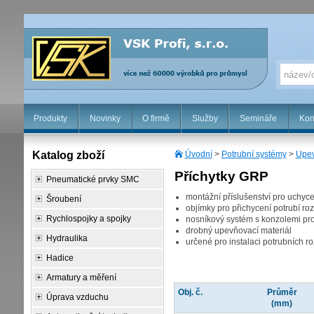
Produkty
Novinky
O firmě
Služby
Semináře
Kon
Katalog zboží
Úvodní
>
Potrubní systémy
>
Upev
Příchytky GRP
Pneumatické prvky SMC
montážní příslušenství pro uchyc
Šroubení
objímky pro přichycení potrubí ro
Rychlospojky a spojky
nosníkový systém s konzolemi pr
drobný upevňovací materiál
Hydraulika
určené pro instalaci potrubních 
Hadice
Armatury a měření
Obj. č.
Průměr
Úprava vzduchu
(mm)