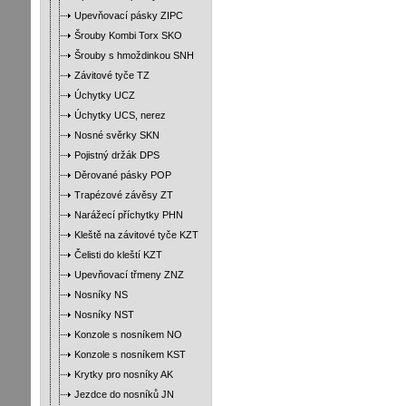
Upevňovací pásky ZIPC
Šrouby Kombi Torx SKO
Šrouby s hmoždinkou SNH
Závitové tyče TZ
Úchytky UCZ
Úchytky UCS, nerez
Nosné svěrky SKN
Pojistný držák DPS
Děrované pásky POP
Trapézové závěsy ZT
Narážecí příchytky PHN
Kleště na závitové tyče KZT
Čelisti do kleští KZT
Upevňovací třmeny ZNZ
Nosníky NS
Nosníky NST
Konzole s nosníkem NO
Konzole s nosníkem KST
Krytky pro nosníky AK
Jezdce do nosníků JN